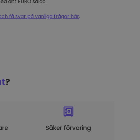
d ditt EURO saldo.
och få svar på vanliga frågor här
.
t
?
are
Säker förvaring