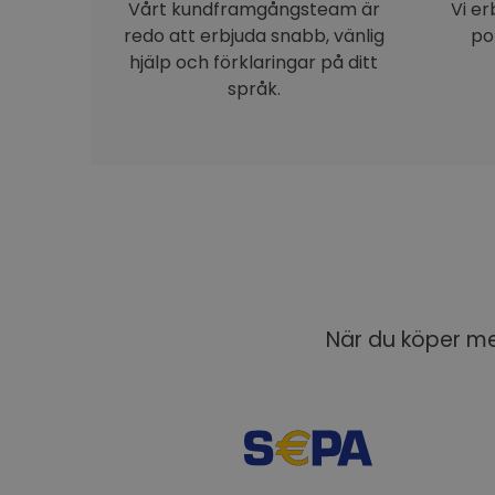
Vårt kundframgångsteam är
Vi e
redo att erbjuda snabb, vänlig
po
hjälp och förklaringar på ditt
språk.
När du köper med