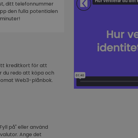
ost, ditt telefonnummer
n
 upp den fulla potentialen
minuter!
t kreditkort för att
är du redo att köpa och
ptomat Web3-plånbok.
Fyll på" eller använd
ovalutor. Ange det