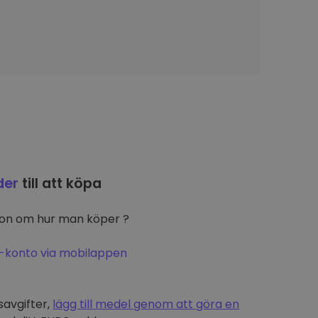
der
till att köpa
ion om hur man köper ?
-konto via mobilappen
t
savgifter,
lägg till medel genom att göra en