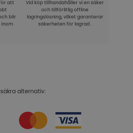
för att
Vid köp tillhandahåller vi en säker
bbt
och tillförlitlig offline
ch blir
lagringslösning, vilket garanterar
e inom
säkerheten för lagrad .
säkra alternativ: