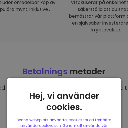
rbjuder omedelbar köp av
Vi fokuserar på enkelhet 
pulära mynt, inklusive .
säkerställa att du sna
bemästrar vår plattform o
en självsäker investerar
kryptovaluta.
Betalnings
metoder
 EUR på Kriptomat har du tillgång till olika helt 
Hej, vi använder
cookies.
Denna webbplats använder cookies för att förbättra
användarupplevelsen. Genom att använda vår