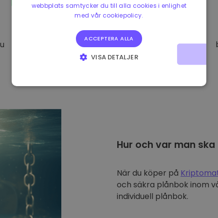
webbplats samtycker du till alla cookies i enlighet
med vår cookiepolicy.
ACCEPTERA ALLA
Du
VISA DETALJER
STRIKT NÖDVÄNDIGT
PRESTANDA
INRIKTNING
FUNKTIONER
Hur och var man ska
När du köper på
Kriptoma
och säkra plånbok inom vå
individuell plånbok.