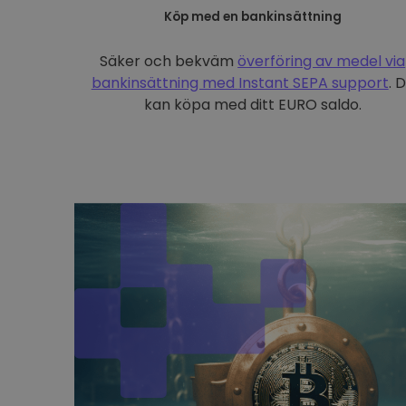
Köp med en bankinsättning
Säker och bekväm
överföring av medel via
bankinsättning med
Instant SEPA support
. 
kan köpa med ditt EURO saldo.