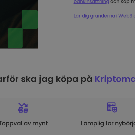
bankinsättning
och köp me
Lär dig grunderna i Web3 
rför ska jag köpa på
Kriptoma
Toppval av mynt
Lämplig för nybörj