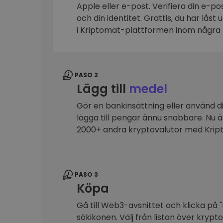
Apple eller e-post. Verifiera din e-p
Investeringsutforskare
och din identitet. Grattis, du har låst
Hitta din kryptostrategi
i Kriptomat-plattformen inom några 
PASO 2
Lägg till
medel
Gör en bankinsättning eller använd dit
lägga till pengar ännu snabbare. Nu 
2000+ andra kryptovalutor med Kri
PASO 3
Köpa
Gå till Web3-avsnittet och klicka på "
sökikonen. Välj från listan över krypt