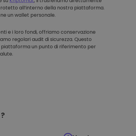
e su
Kriptomat
, li trasferiamo direttamente
rotetto all’interno della nostra piattaforma.
one un wallet personale.
enti e i loro fondi, offriamo conservazione
iamo regolari audit di sicurezza. Questo
 piattaforma un punto di riferimento per
alute.
?