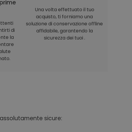
prime
Una volta effettuato il tuo
acquisto, ti forniamo una
ttenti
soluzione di conservazione offline
irti di
affidabile, garantendo la
nte la
sicurezza dei tuoi .
entare
alute
nato.
i assolutamente sicure: