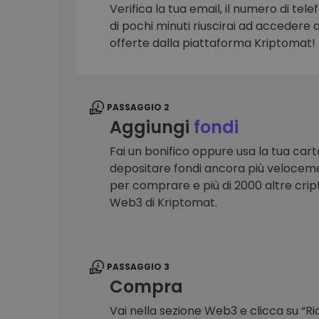
Verifica la tua email, il numero di telef
Scoperta investimenti
di pochi minuti riuscirai ad accedere a 
Trova la tua strategia cryp
offerte dalla piattaforma Kriptomat!
PASSAGGIO 2
Aggiungi
fondi
Fai un bonifico oppure usa la tua cart
depositare fondi ancora più veloceme
per comprare e più di 2000 altre crip
Web3 di Kriptomat.
PASSAGGIO 3
Compra
Vai nella sezione Web3 e clicca su “R