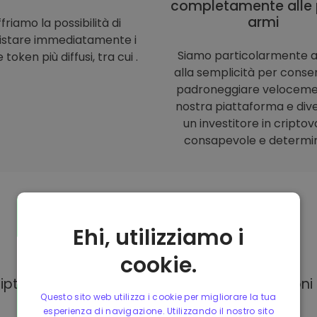
completamente alle 
armi
friamo la possibilità di
istare immediatamente i
Siamo particolarmente a
 token più diffusi, tra cui .
alla semplicità per consent
padroneggiare veloceme
nostra piattaforma e div
un investitore in criptov
consapevole e determi
Ehi, utilizziamo i
Modalità di
pagamento
cookie.
Kriptomat, hai a tua disposizione diverse opzion
Questo sito web utilizza i cookie per migliorare la tua
esperienza di navigazione. Utilizzando il nostro sito