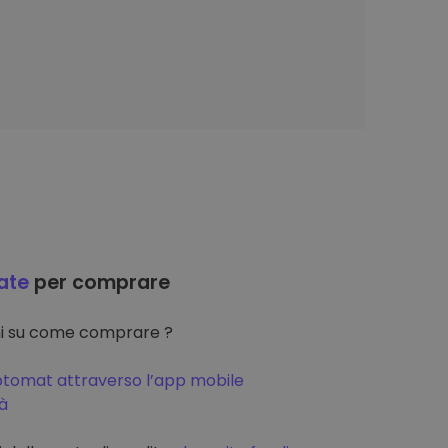
ate
per comprare
oni su come comprare ?
ptomat attraverso l’app mobile
tà