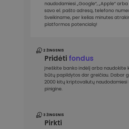
naudodamiesi „Google“, „Apple“ arba el
savo el. pašto adresą, telefono numer
Investicijų tyrinėtojas
Rask savo kripto strategiją
Sveikiname, per kelias minutes atrak
platformos potencialą!
2 ŽINGSNIS
Pridėti
fondus
Įneškite banko indėlį arba naudokite k
būtų papildytos dar greičiau. Dabar gal
2000 kitų kriptovaliutų naudodamies
pinigine.
3 ŽINGSNIS
Pirkti