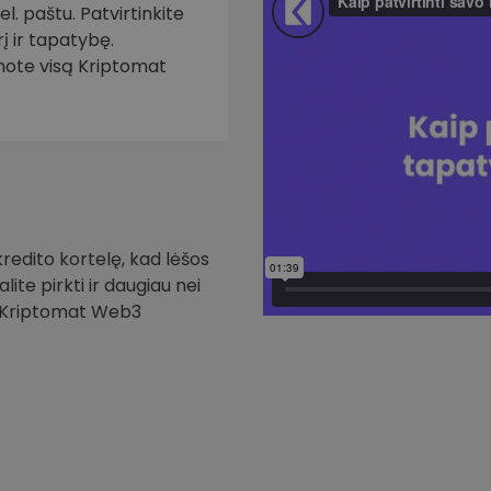
. paštu. Patvirtinkite
į ir tapatybę.
inote visą Kriptomat
redito kortelę, kad lėšos
ite pirkti ir daugiau nei
i Kriptomat Web3