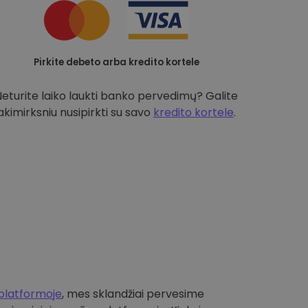
Pirkite debeto arba kredito kortele
Neturite laiko laukti banko pervedimų? Galite
akimirksniu nusipirkti su savo
kredito kortele
.
platformoje
, mes sklandžiai pervesime