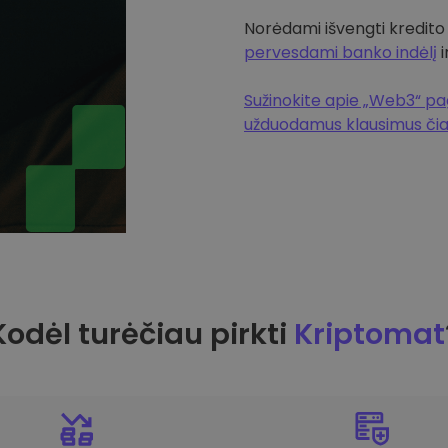
Norėdami išvengti kredito
pervesdami banko indėlį
i
Sužinokite apie „Web3“ pag
užduodamus klausimus či
Kodėl turėčiau pirkti
Kriptomat