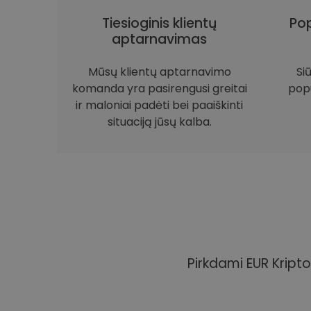
Tiesioginis klientų
Pop
aptarnavimas
Mūsų klientų aptarnavimo
Si
komanda yra pasirengusi greitai
popu
ir maloniai padėti bei paaiškinti
situaciją jūsų kalba.
Pirkdami EUR Kripto