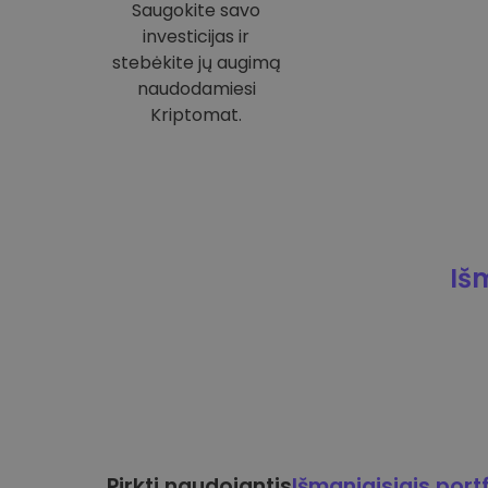
Saugokite savo
investicijas ir
stebėkite jų augimą
naudodamiesi
Kriptomat.
Iš
Pirkti naudojantis
Išmaniaisiais portf