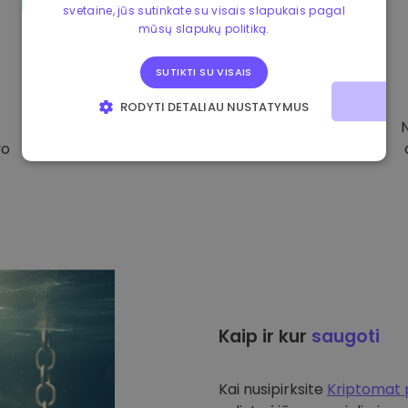
svetaine, jūs sutinkate su visais slapukais pagal
mūsų slapukų politiką.
SUTIKTI SU VISAIS
RODYTI DETALIAU NUSTATYMUS
BŪTINIEJI
VEIKIMĄ GERINANTYS
vo
TIKSLINIAI
FUNKCINIAI
Kaip ir kur
saugoti
Kai nusipirksite
Kriptomat 