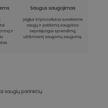
iems
Saugus saugojimas
į
Įsigijus kriptovaliutos suteikiame
tai
saugų ir patikimą saugyklos
ormą ir
neprisijungus sprendimą,
iu
užtikrinantį saugomų saugumą.
utas.
ai saugių parinkčių: