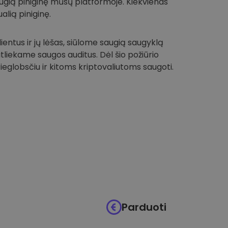
 saugią piniginę mūsų platformoje. Kiekvienas
alią piniginę.
entus ir jų lėšas, siūlome saugią saugyklą
 atliekame saugos auditus. Dėl šio požiūrio
globsčiu ir kitoms kriptovaliutoms saugoti.
Parduoti