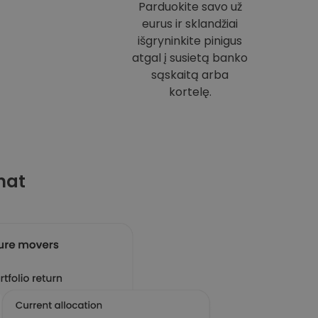
Parduokite savo už
eurus ir sklandžiai
išgryninkite pinigus
atgal į susietą banko
sąskaitą arba
kortelę.
mat