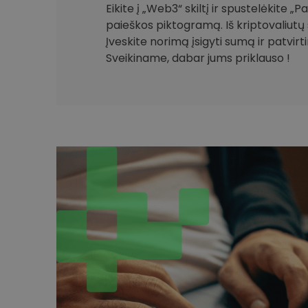
Eikite į „Web3“ skiltį ir spustelėkite „
paieškos piktogramą. Iš kriptovaliutų 
Įveskite norimą įsigyti sumą ir patvirt
Sveikiname, dabar jums priklauso !