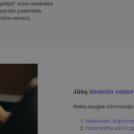
Papildyti“ arba naudokite
sąrašo pasirinkite .
inkite sandorį.
Jūsų
išsamūs vadov
Reikia daugiau informacijos 
Susikurkite „Kriptom
Patvirtinkite savo t