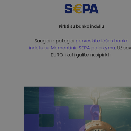
Pirkti su banko indėliu
Saugiai ir patogiai
perveskite lėšas banko
indėliu su
Momentiniu SEPA palaikymu
. Už sa
EURO likutį galite nusipirkti .