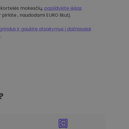
 kortelės mokesčių,
papildykite lėšas
r pirkite , naudodami EURO likutį.
rindus ir gaukite atsakymus į dažniausiai
a
.
?