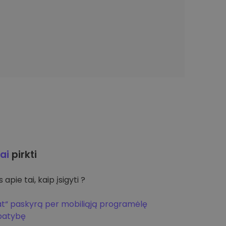
ai
pirkti
apie tai, kaip įsigyti ?
at“ paskyrą per mobiliąją programėlę
apatybę