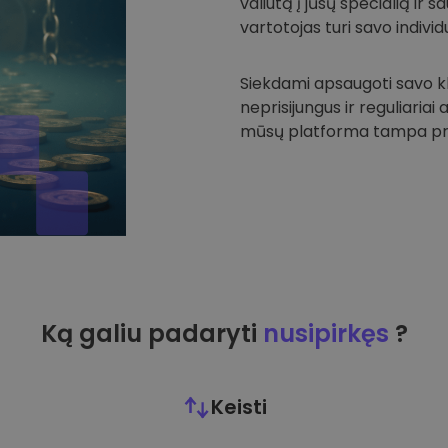
valiutą į jūsų specialią ir
vartotojas turi savo individu
Siekdami apsaugoti savo kli
neprisijungus ir reguliariai
mūsų platforma tampa prie
Ką galiu padaryti
nusipirkęs
?
Keisti