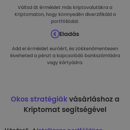
Váltsd át érméidet más kriptovalutákra a
Kriptomaton, hogy könnyedén diverzifikáld a
portfóliódat.
Eladás
Add el érméidet euróért, és zökkenőmentesen
kiveheted a pénzt a kapcsolódó bankszámládra
vagy kártyádra.
Okos stratégiák
vásárláshoz a
Kriptomat segítségével