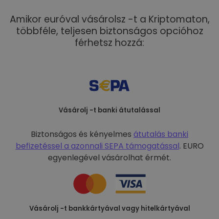
Amikor euróval vásárolsz -t a Kriptomaton,
többféle, teljesen biztonságos opcióhoz
férhetsz hozzá:
Vásárolj -t banki átutalással
Biztonságos és kényelmes
átutalás banki
befizetéssel a
azonnali SEPA támogatással
. EURO
egyenlegével vásárolhat érmét.
Vásárolj -t bankkártyával vagy hitelkártyával