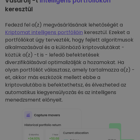
Vásárolj -t
Intelligens portfóliókon
keresztül
Fedezd fel a(z) megvásárlásának lehetőségét a
Kriptomat intelligens portfólióin
keresztül. Ezeket a
portfóliókat úgy tervezték, hogy fejlett algoritmusok
alkalmazásával és a különböző kriptovalutákat -
köztük a(z) -t is - lefedő befektetések
diverzifikálásával optimalizálják a hozamokat. Ha
olyan portfóliót választasz, amely tartalmazza a(z) -
et, akkor más eszközök mellett ebbe a
kriptovalutába is befektethetsz, és élvezheted az
automatikus kiegyensúlyozás és az intelligens
menedzsment előnyeit.