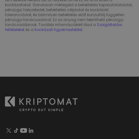
kockázatokat. Gondosan mérlegeld a befektetési tapasztalataidat,
pénzügyi helyzetedet, befektetési céljaidat és kockázati
toleranciádat, és bármilyen befektetés előtt konzultálj független
pénzügyi tanácsadóval. Ez az anyag nem tekinthető pénzügyi
tanácsadásnak. További információkért lásd a
Szolgáltatási
feltételeket
és a
Kockázati figyelmeztetést
.