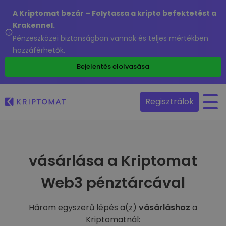
A Kriptomat bezár – Folytassa a kripto befektetést a
Krakennel.
Pénzeszközei biztonságban vannak és teljes mértékben
hozzáférhetők.
Bejelentés elolvasása
Regisztrálok
vásárlása a Kriptomat
Web3 pénztárcával
Három egyszerű lépés a(z)
vásárláshoz
a
Kriptomatnál: