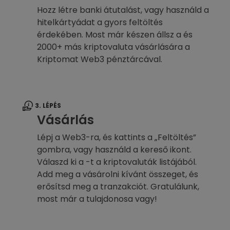
Hozz létre banki átutalást, vagy használd a
hitelkártyádat a gyors feltöltés
érdekében. Most már készen állsz a és
2000+ más kriptovaluta vásárlására a
Kriptomat Web3 pénztárcával.
3. LÉPÉS
Vásárlás
Lépj a Web3-ra, és kattints a „Feltöltés”
gombra, vagy használd a kereső ikont.
Válaszd ki a -t a kriptovaluták listájából.
Add meg a vásárolni kívánt összeget, és
erősítsd meg a tranzakciót. Gratulálunk,
most már a tulajdonosa vagy!