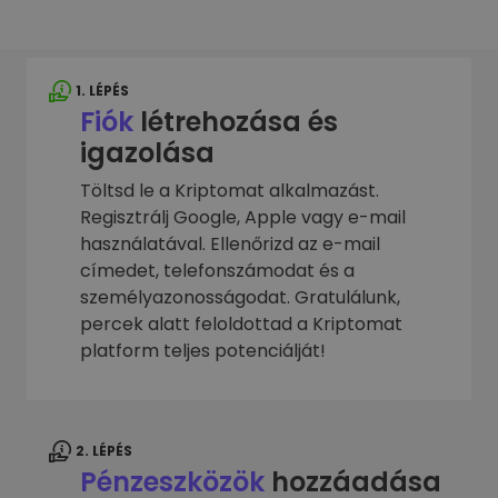
1. LÉPÉS
Fiók
létrehozása és
igazolása
Töltsd le a Kriptomat alkalmazást.
Regisztrálj Google, Apple vagy e-mail
használatával. Ellenőrizd az e-mail
címedet, telefonszámodat és a
személyazonosságodat. Gratulálunk,
percek alatt feloldottad a Kriptomat
platform teljes potenciálját!
2. LÉPÉS
Pénzeszközök
hozzáadása