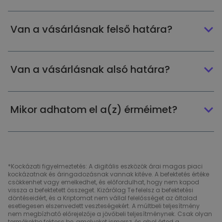
Van a vásárlásnak felső határa?
Van a vásárlásnak alsó határa?
Mikor adhatom el a(z) érméimet?
*Kockázati figyelmeztetés: A digitális eszközök árai magas piaci
kockázatnak és áringadozásnak vannak kitéve. A befektetés értéke
csökkenhet vagy emelkedhet, és előfordulhat, hogy nem kapod
vissza a befektetett összeget. Kizárólag Te felelsz a befektetési
döntéseidért, és a Kriptomat nem vállal felelősséget az általad
esetlegesen elszenvedett veszteségekért. A múltbeli teljesítmény
nem megbízható előrejelzője a jövőbeli teljesítménynek. Csak olyan
termékekbe fektess be, amelyeket ismersz, és ahol érted a