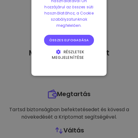
használatával Ön
hozzájárul az összes süti
használatához, a Cookie
szabályzatunknak
megfelelően.
ÖSSZES ELFOGADÁSA
Mit tehetek
miután
-t
RÉSZLETEK
MEGJELENÍTÉSE
vásároltam?
ELENGEDHETETLENÜL
SZÜKSÉGES
TELJESÍTMÉNY
Megtartás
CÉLZÁS
FUNKCIONALITÁS
Tartsd biztonságban befektetésedet és kövesd a
növekedését a Kriptomat segítségével.
Váltás