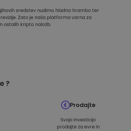
 njihovih sredstev nudimo hladno hrambo ter
evizije. Zato je naša platforma varna za
n ostalih kripto naložb.
e ?
Prodajte
Svojo investicijo
prodajte za evre in