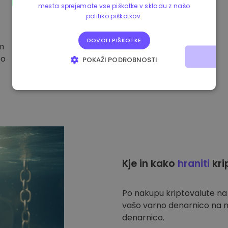
mesta sprejemate vse piškotke v skladu z našo
politiko piškotkov.
DOVOLI PIŠKOTKE
im
to
POKAŽI PODROBNOSTI
NUJNO POTREBNI
IZVEDBENI
CILJANJE
FUNKCIONALNOST
Kje in kako
hraniti
kri
Po nakupu kriptovalute n
vašo varno denarnico na n
denarnico.