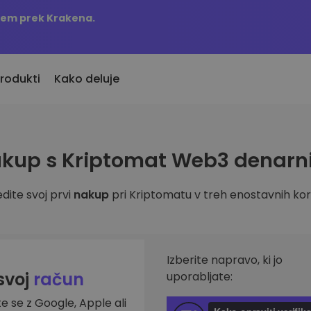
njem prek Krakena.
rodukti
Kako deluje
KriptoEarn
Opozorila o c
kup s Kriptomat Web3 denarn
vno dodani
Zaslužite nagrade s svojim
Ažurne informac
o dodane kriptovalute
kriptovalutami
najljubših žeton
dite svoj prvi
nakup
pri Kriptomatu v treh enostavnih kor
Trezor
 bi kupil 100 EUR…
Raziščite sre
Varčujte kriptovalute za svojo
s bi bil vreden
Odkrijte naložben
prihodnost
Analitika port
Ponavljajoči nakup
Pametni vpogled
Izberite napravo, ki jo
Redno načrtovane naložbe (DCA)
učinkovitost
 svoj
račun
uporabljate:
te se z Google, Apple ali