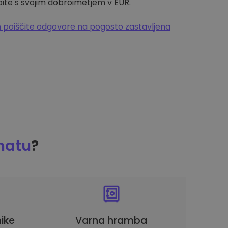
pite s svojim dobroimetjem v EUR.
 poiščite odgovore na pogosto zastavljena
matu
?
ike
Varna hramba