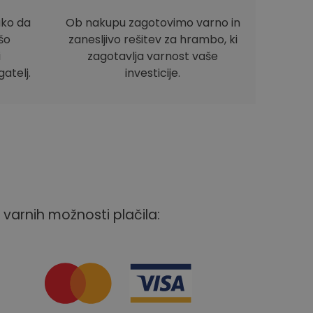
ako da
Ob nakupu zagotovimo varno in
ašo
zanesljivo rešitev za hrambo, ki
i
zagotavlja varnost vaše
atelj.
investicije.
 varnih možnosti plačila: