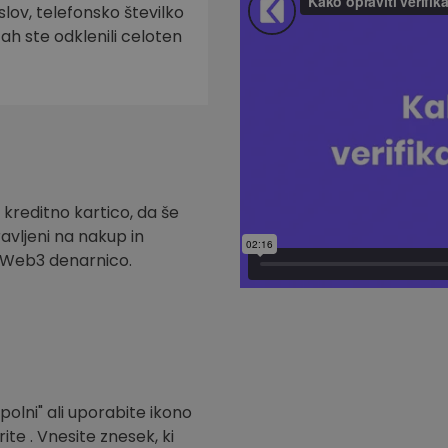
slov, telefonsko številko
tah ste odklenili celoten
 kreditno kartico, da še
ravljeni na nakup in
t Web3 denarnico.
polni" ali uporabite ikono
ite . Vnesite znesek, ki