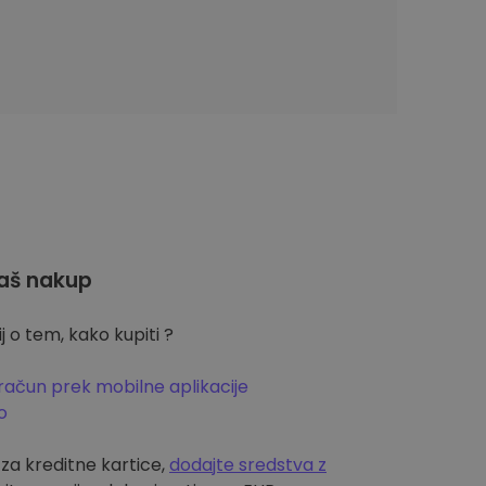
aš nakup
 o tem, kako kupiti ?
račun prek mobilne aplikacije
o
m za kreditne kartice,
dodajte sredstva z