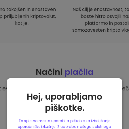
mo takojšen in enostaven
Naš cilj je enostavnost, t
 priljubljenih kriptovalut,
boste hitro osvojili n
kot je .
platformo in postal
samozavesten kripto vlag
Načini
plačila
z evri na platformi Kriptomat imate na voljo več
Hej, uporabljamo
piškotke.
To spletno mesto uporablja piškotke za izboljšanje
uporabniške izkušnje. Z uporabo našega spletnega