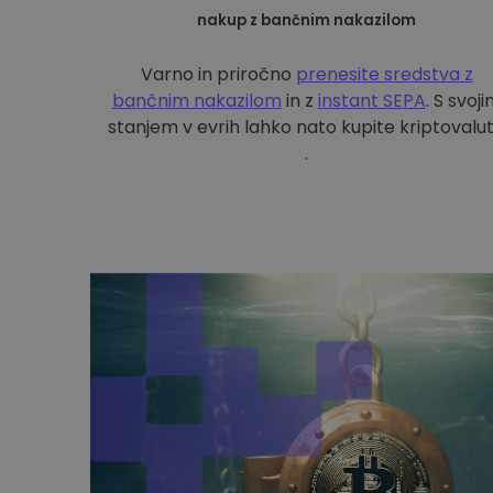
nakup z bančnim nakazilom
Varno in priročno
prenesite sredstva z
bančnim nakazilom
in z
instant SEPA
. S svoj
stanjem v evrih lahko nato kupite kriptovalu
.