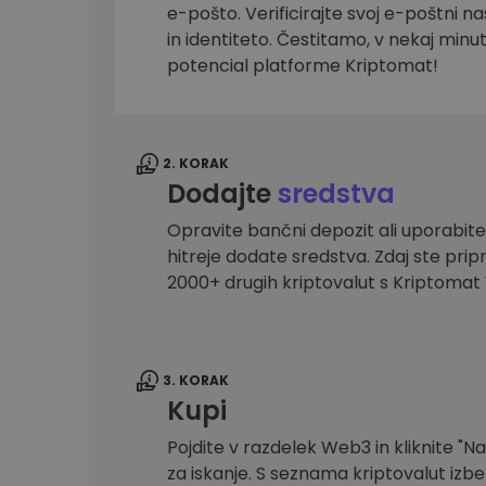
e-pošto. Verificirajte svoj e-poštni na
Raziskovalec naložb
in identiteto. Čestitamo, v nekaj minu
Najdi svojo kripto strategijo
potencial platforme Kriptomat!
2. KORAK
Dodajte
sredstva
Opravite bančni depozit ali uporabite
hitreje dodate sredstva. Zdaj ste prip
2000+ drugih kriptovalut s Kriptoma
3. KORAK
Kupi
Pojdite v razdelek Web3 in kliknite "Na
za iskanje. S seznama kriptovalut izber