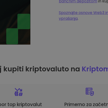
bančnim depozitom
in ku
Spoznajte osnove Web3 in
vprašanja
.
 kupiti kriptovaluto na
Kripto
bor top kriptovalut
Primerno za začetn