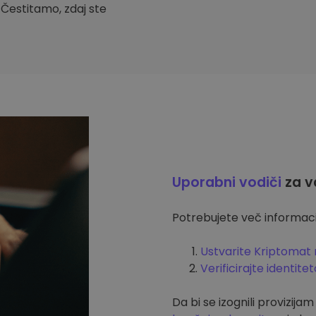
. Čestitamo, zdaj ste
Uporabni vodiči
za v
Potrebujete več informacij
Ustvarite Kriptomat 
Verificirajte identitet
Da bi se izognili provizija