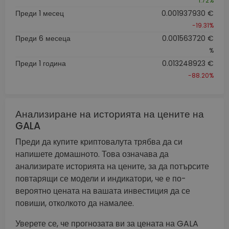
1.72%
Преди 1 месец
0.001937930 €
-19.31%
Преди 6 месеца
0.001563720 €
%
Преди 1 година
0.013248923 €
-88.20%
Анализиране на историята на цените на
GALA
Преди да купите криптовалута трябва да си
напишете домашното. Това означава да
анализирате историята на цените, за да потърсите
повтарящи се модели и индикатори, че е по-
вероятно цената на вашата инвестиция да се
повиши, отколкото да намалее.
Уверете се, че прогнозата ви за цената на GALA