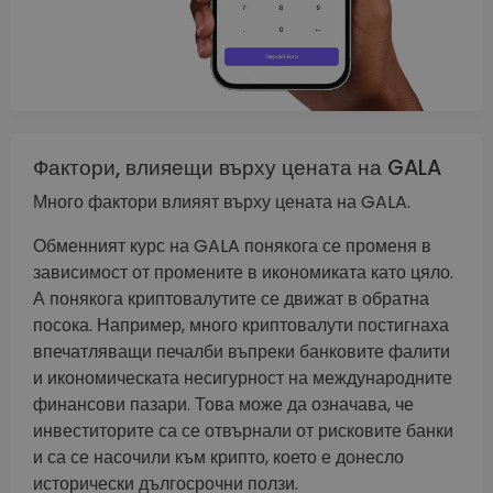
Фактори, влияещи върху цената на GALA
Много фактори влияят върху цената на GALA.
Обменният курс на GALA понякога се променя в
зависимост от промените в икономиката като цяло.
А понякога криптовалутите се движат в обратна
посока. Например, много криптовалути постигнаха
впечатляващи печалби въпреки банковите фалити
и икономическата несигурност на международните
финансови пазари. Това може да означава, че
инвеститорите са се отвърнали от рисковите банки
и са се насочили към крипто, което е донесло
исторически дългосрочни ползи.