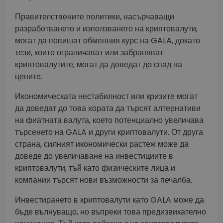
Правителствените политики, насърчаващи
разработването и използването на криптовалути,
могат да повишат обменния курс на GALA, докато
тези, които ограничават или забраняват
криптовалутите, могат да доведат до спад на
цените.
Икономическата нестабилност или кризите могат
да доведат до това хората да търсят алтернативи
на фиатната валута, което потенциално увеличава
търсенето на GALA и други криптовалути. От друга
страна, силният икономически растеж може да
доведе до увеличаване на инвестициите в
криптовалути, тъй като физическите лица и
компании търсят нови възможности за печалба.
Инвестирането в криптовалути като GALA може да
бъде вълнуващо, но въпреки това предизвикателно