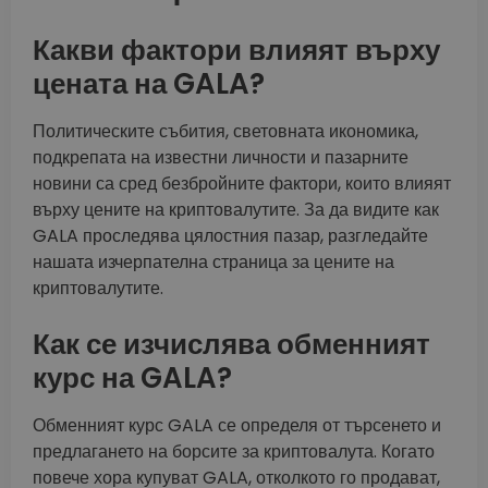
Какви фактори влияят върху
цената на GALA?
Политическите събития, световната икономика,
подкрепата на известни личности и пазарните
новини са сред безбройните фактори, които влияят
върху цените на криптовалутите. За да видите как
GALA проследява цялостния пазар, разгледайте
нашата изчерпателна страница за цените на
криптовалутите.
Как се изчислява обменният
курс на GALA?
Обменният курс GALA се определя от търсенето и
предлагането на борсите за криптовалута. Когато
повече хора купуват GALA, отколкото го продават,