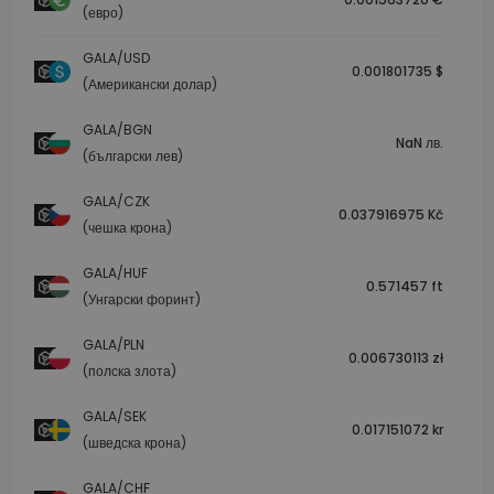
(евро)
GALA/USD
0.001801735 $
(Американски долар)
GALA/BGN
NaN лв.
(български лев)
GALA/CZK
0.037916975 Kč
(чешка крона)
GALA/HUF
0.571457 ft
(Унгарски форинт)
GALA/PLN
0.006730113 zł
(полска злота)
GALA/SEK
0.017151072 kr
(шведска крона)
GALA/CHF