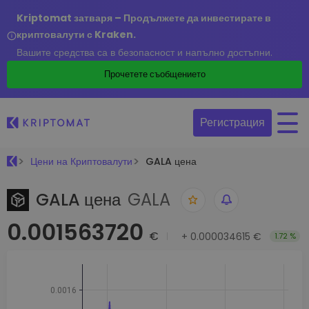
Kriptomat затваря – Продължете да инвестирате в
криптовалути с Kraken.
Вашите средства са в безопасност и напълно достъпни.
Прочетете съобщението
Регистрация
Цени на Криптовалути
GALA цена
GALA цена
GALA
0.001563720
€
+
0.000034615 €
1.72 %