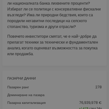
ли националната банка лихвените проценти?
Избират ли се политици с консервативни фискални
възгледи? Има ли природни бедствия, които са
породили негавитни последици на селското
стопанство, туризма и други отрасли?
Повечето инвеститори смятат, че е най-добре да
прилагат техники за технически и фундаментален
анализ, когато оценяват възможността за покупка
или продажба.
ПАЗАРНИ ДАННИ
Пазарен ранг
278
Доминиране на пазара
Пазарна капитализация
76,939,978 €
+
1.42%
след 24ч