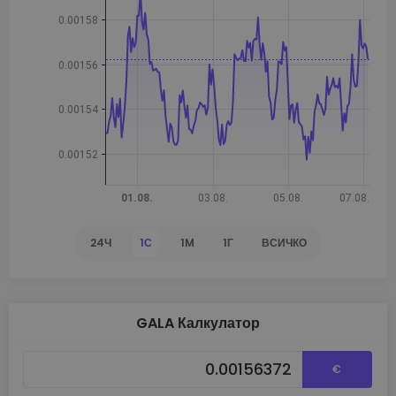
24Ч
1С
1M
1Г
ВСИЧКО
GALA Калкулатор
€