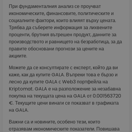
При фундаменталния анализ се проучват
икономическите, финансовите, политическите и
социалните фактори, които влияят върху цената.
Трябва да съберете информация за лихвените
проценти, брутния вътрешен продукт, данните за
производството и равнището на безработица, за да
правите обосновани прогнози за цените на
акциите.
Можете да се консултирате с експерт, който да ви
каже, как да купите GALA. Въпреки това е бързо и
лесно да купите GALA с Web3 портфейла на
Kriptomat. GALA е на разположение за незабавна
покупка на текущата цена на GALA от 0.001563720
€. Текущите цени винаги се показват в графиката
на GALA.
Важни са и новините, особено тези, които
отразявам икономическите показатели. Повишава