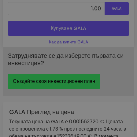
GALA
Купуване GALA
Как да купите GALA
Затруднявате се да изберете първата си
инвестиция?
Създайте своя инвестиционен план
GALA Преглед на цена
Текущата цена на GALA е 0.001563720 €. Цената
се е променила с 1.73 % през последните 24 часа, а
обема на търговия е 15232649.00 €. В момента