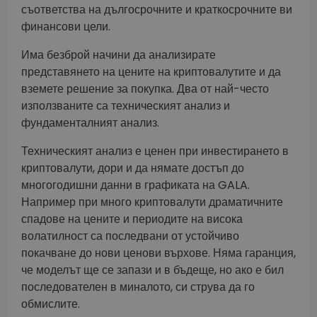
съответства на дългосрочните и краткосрочните ви
финансови цели.
Има безброй начини да анализирате
представянето на цените на криптовалутите и да
вземете решение за покупка. Два от най-често
използваните са техническият анализ и
фундаменталният анализ.
Техническият анализ е ценен при инвестирането в
криптовалути, дори и да нямате достъп до
многогодишни данни в графиката на GALA.
Например при много криптовалути драматичните
спадове на цените и периодите на висока
волатилност са последвани от устойчиво
покачване до нови ценови върхове. Няма гаранция,
че моделът ще се запази и в бъдеще, но ако е бил
последователен в миналото, си струва да го
обмислите.