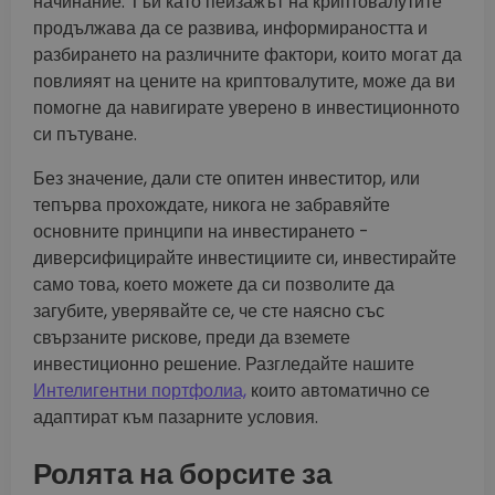
начинание. Тъй като пейзажът на криптовалутите
продължава да се развива, информираността и
разбирането на различните фактори, които могат да
повлияят на цените на криптовалутите, може да ви
помогне да навигирате уверено в инвестиционното
си пътуване.
Без значение, дали сте опитен инвеститор, или
тепърва прохождате, никога не забравяйте
основните принципи на инвестирането -
диверсифицирайте инвестициите си, инвестирайте
само това, което можете да си позволите да
загубите, уверявайте се, че сте наясно със
свързаните рискове, преди да вземете
инвестиционно решение. Разгледайте нашите
Интелигентни портфолиа,
които автоматично се
адаптират към пазарните условия.
Ролята на борсите за