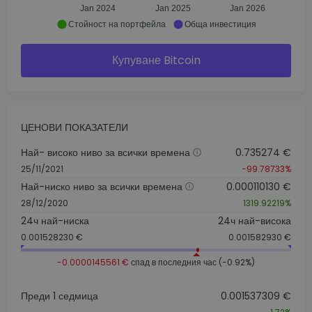
Jan 2024
Jan 2025
Jan 2026
Стойност на портфейла
Обща инвестиция
Купуване Bitcoin
ЦЕНОВИ ПОКАЗАТЕЛИ
Най- високо ниво за всички времена
0.735274 €
25/11/2021
-99.78733%
Най-ниско ниво за всички времена
0.000110130 €
28/12/2020
1319.92219%
24ч най-ниска
24ч най-висока
0.001528230 €
0.001582930 €
-0.0000145561 €
спад в последния час (-0.92%)
Преди 1 седмица
0.001537309 €