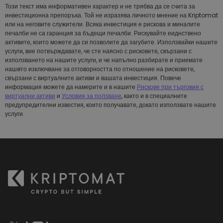
Този текст има информативен характер и не трябва да се счита за
инвестиционна препоръка. Той не изразява личното мнение на Kriptomat
или на неговите служители. Всяка инвестиция е рискова и миналите
печалби не са гаранция за бъдещи печалби. Рискувайте еиднствено
активите, които можете да си позволите да загубите. Използвайки нашите
услуги, вие потвърждавате, че сте наясно с рисковете, свързани с
използването на нашите услуги, и че напълно разбирате и приемате
нашeто изключване за отговорността по отношение на рисковете,
свързани с виртуалните активи и вашата инвестиция. Повече
информация можете да намерите и в нашите
Рискове при търговия с
виртуални активи
и
Условия за ползване
, както и в специалните
предупредителни известия, които получавате, докато използвате нашите
услуги.