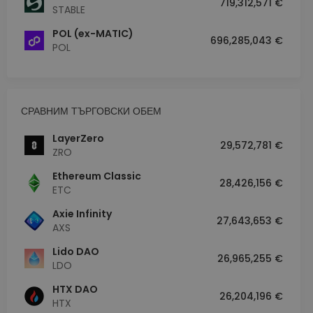
719,312,571 €
STABLE
POL (ex-MATIC)
696,285,043 €
POL
СРАВНИМ ТЪРГОВСКИ ОБЕМ
LayerZero
29,572,781 €
ZRO
Ethereum Classic
28,426,156 €
ETC
Axie Infinity
27,643,653 €
AXS
Lido DAO
26,965,255 €
LDO
HTX DAO
26,204,196 €
HTX