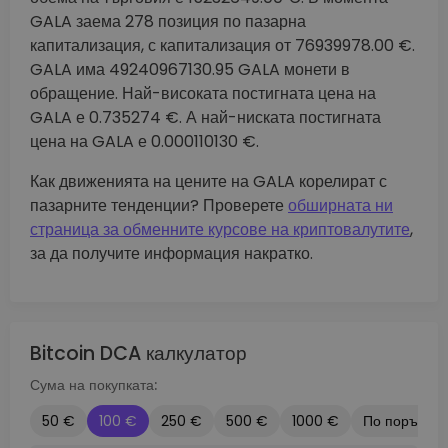
GALA заема 278 позиция по пазарна
капитализация, с капитализация от 76939978.00 €.
GALA има 49240967130.95 GALA монети в
обращение. Най-високата постигната цена на
GALA е 0.735274 €. А най-ниската постигната
цена на GALA е 0.000110130 €.
Как движенията на цените на GALA корелират с
пазарните тенденции? Проверете
обширната ни
страница за обменните курсове на криптовалутите
,
за да получите информация накратко.
Bitcoin DCA калкулатор
Сума на покупката:
50 €
100 €
250 €
500 €
1000 €
По поръчка