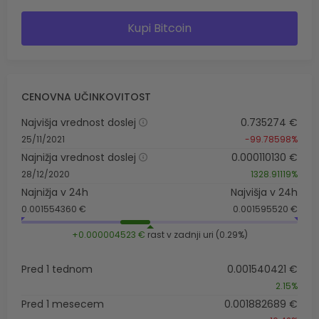
Kupi Bitcoin
CENOVNA UČINKOVITOST
Najvišja vrednost doslej
0.735274 €
25/11/2021
-99.78598%
Najnižja vrednost doslej
0.000110130 €
28/12/2020
1328.91119%
Najnižja v 24h
Najvišja v 24h
0.001554360 €
0.001595520 €
+0.000004523 €
rast v zadnji uri (0.29%)
Pred 1 tednom
0.001540421 €
2.15%
Pred 1 mesecem
0.001882689 €