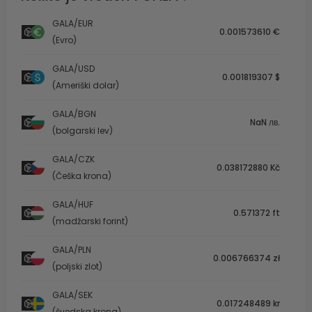
GALA/EUR
0.001573610 €
(Evro)
GALA/USD
0.001819307 $
(Ameriški dolar)
GALA/BGN
NaN лв.
(bolgarski lev)
GALA/CZK
0.038172880 Kč
(Češka krona)
GALA/HUF
0.571372 ft
(madžarski forint)
GALA/PLN
0.006766374 zł
(poljski zlot)
GALA/SEK
0.017248489 kr
(švedska krona)