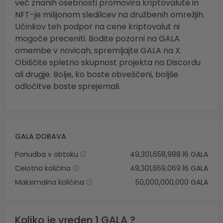
več znanih osebnosti promovira kriptovalute in
NFT-je milijonom sledilcev na družbenih omrežjih.
Učinkov teh podpor na cene kriptovalut ni
mogoče preceniti. Bodite pozorni na GALA
omembe v novicah, spremljajte GALA na X.
Obiščite spletno skupnost projekta na Discordu
ali drugje. Bolje, ko boste obveščeni, boljše
odločitve boste sprejemali.
GALA DOBAVA
Ponudba v obtoku
49,301,658,988.16 GALA
Celotna količina
49,301,659,069.16 GALA
Maksimalna količina
50,000,000,000 GALA
Koliko je vreden 1 GALA ?