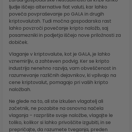
ljudje iščejo alternative fiat valuti, kar lahko
poveča povpraševanje po GALA in drugih
kriptovalutah. Tudi močna gospodarska rast
lahko povzroči povečanje kripto naložb, saj
posamezniki in podjetja iščejo nove priložnosti za
dobiček.
Vlaganje v kriptovalute, kot je GALA, je lahko
vznemirljiv, a zahteven podvig. Ker se kripto
industrija nenehno razvija, vam obveščenost in
razumevanje različnih dejavnikov, ki vplivajo na
cene kriptovalut, pomagajo pri vaših kripto
naložbah.
Ne glede na to, ali ste izkušen vlagatelj ali
začetnik, ne pozabite na osnovna načela
vlaganja – razpršite svoje naložbe, vlagajte le
toliko, kolikor si lahko privoščite izgubiti, in se
prepričajte, da razumete tveganja, preden