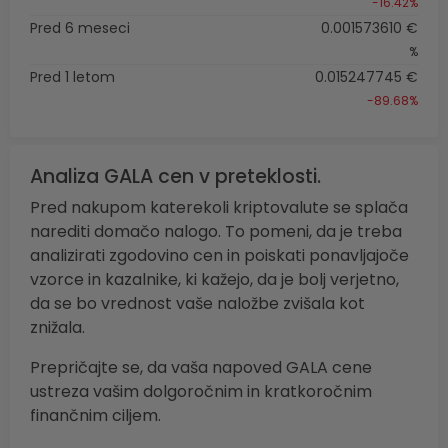
-16.42%
Pred 6 meseci
0.001573610 €
%
Pred 1 letom
0.015247745 €
-89.68%
Analiza GALA cen v preteklosti.
Pred nakupom katerekoli kriptovalute se splača
narediti domačo nalogo. To pomeni, da je treba
analizirati zgodovino cen in poiskati ponavljajoče
vzorce in kazalnike, ki kažejo, da je bolj verjetno,
da se bo vrednost vaše naložbe zvišala kot
znižala.
Prepričajte se, da vaša napoved GALA cene
ustreza vašim dolgoročnim in kratkoročnim
finančnim ciljem.