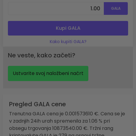
GALA
Kupi GALA
Kako kupiti GALA?
Ne veste, kako začeti?
Ustvarite svoj naložbeni načrt
Pregled GALA cene
Trenutna GALA cena je 0.001573610 €. Cena se je
v zadnjih 24ih urah spremenila za 1.06 % pri
obsegu trgovanja 10873540.00 €. Tržni rang
kriptovalute GALA je 279 na osnovi tržne