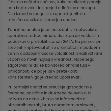
Obstaja nešteto načinov, kako analizirati gibanje
cen kriptovalut in sprejeti odločitev o nakupu.
Dva izmed najpogosteje uporabljenih sta
tehnična analiza in temeljna analiza.
Tehnična analiza je pri naložbah v kriptovalute
uporabna, tudi če nimate dostopa do večletnih
podatkov o preteklih cenah GALA. Na primer, pri
številnih kriptovalutah so dramatičnim padcem
cen in obdobjem visoke volatilnosti sledili vztrajni
vzponi do novih najvišjih vrednosti. Nobenega
zagotovila ni, da se bo vzorec ohranil tudi v
prihodnosti, če pa je bil v preteklosti
konsistenten, ga je vredno upoštevati.
Pri temeljni analizi se preučuje gospodarske,
finančne, politične in družbene dejavnike, ki
vplivajo na cene. Zbirajo se informacije o
obrestnih merah, bruto domačem proizvodu,
podatkih o proizvodnji in stopnji brezposelnosti,