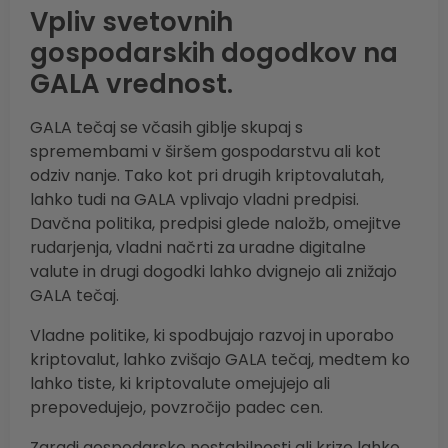
Vpliv svetovnih
gospodarskih dogodkov na
GALA vrednost.
GALA tečaj se včasih giblje skupaj s
spremembami v širšem gospodarstvu ali kot
odziv nanje. Tako kot pri drugih kriptovalutah,
lahko tudi na GALA vplivajo vladni predpisi.
Davčna politika, predpisi glede naložb, omejitve
rudarjenja, vladni načrti za uradne digitalne
valute in drugi dogodki lahko dvignejo ali znižajo
GALA tečaj.
Vladne politike, ki spodbujajo razvoj in uporabo
kriptovalut, lahko zvišajo GALA tečaj, medtem ko
lahko tiste, ki kriptovalute omejujejo ali
prepovedujejo, povzročijo padec cen.
Zaradi gospodarske nestabilnosti ali krize lahko