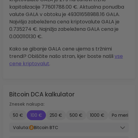
kapitalizacije 77601788.00 €. Aktualna ponudba
valute GALA v obtoku je 49301658988.16 GALA.
Najvišja zabeležena cena kriptovalute GALA je
0.735274 €. Najnižja zabeležena GALA cena je
0.000110130 €.
Kako se gibanje GALA cene ujema s tržnimi
trendi? Obiščite našo stran, kjer boste našli
vse
cene kriptovalut
.
Bitcoin DCA kalkulator
Znesek nakupa:
50 €
100 €
250 €
500 €
1000 €
Po meri
Valuta:
Bitcoin BTC