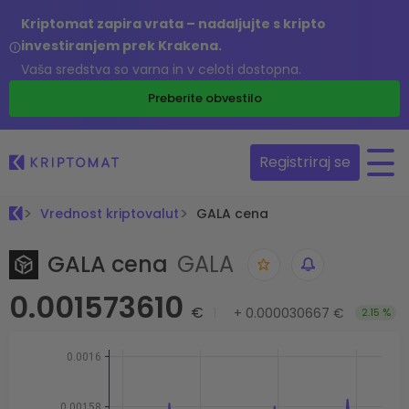
Kriptomat zapira vrata – nadaljujte s kripto
investiranjem prek Krakena.
Vaša sredstva so varna in v celoti dostopna.
Preberite obvestilo
Registriraj se
Vrednost kriptovalut
GALA cena
GALA cena
GALA
0.001573610
€
+
0.000030667 €
2.15 %