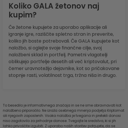
Koliko GALA žetonov naj
kupim?
Če žetone kupujete za uporabo aplikacije ali
igranje igre, raziščite spletno stran in preverite,
koliko jih boste potrebovali. Če GALA kupujete kot
naložbo, si oglejte svoje finančne cilje, svoj
naložbeni sklad in portfelj. Pametni vlagatelji
oblikujejo portfelje desetih ali več kriptovalut, pri
čemer uravnotežijo dejavnike, kot so pričakovane
stopnje rasti, volatilnost trga, tržna niša in drugo.
To besedilo je informativnega značaja in se ne sme obravnavati kot
naložbeno priporočilo. Ne izraža osebnega mnenja podjetja Kriptomat
ali njegovih zaposlenih. Vsaka naložba je tvegana in pretekli donosi
niso zagotovilo za prihodnje donose. Tvegajte le sredstva, ki si jih
lahko privoščite izgubiti. Z uporabo naših storitev potrjujete, da se