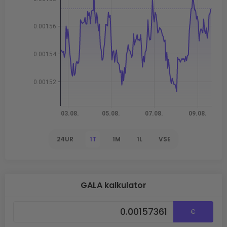
24UR
1T
1M
1L
VSE
GALA kalkulator
€