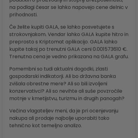
na podlagi česar se lahko napovejo cene delnic v
prihodnosti.
Če želite kupiti GALA, se lahko posvetujete s
strokovnjakom. Vendar lahko GALA kupite hitro in
preprosto s Kriptomat aplikacijo. GALA lahko
kupite takoj po trenutni GALA ceni 0.001573610 €.
Trenutna cena je vedno prikazana na GALA grafu.
Pomembni so tudi aktualni dogodki, zlasti
gospodarski indikatorji. Ali bo državna banka
zvišala obrestne mere? Ali so bili izvoljeni
konzervativci? Ali so nevihte ali suše povzročile
motnje v kmetijstvu, turizmu in drugih panogah?
Večina vlagateljev meni, da je pri ocenjevanju
nakupa ali prodaje najbolje uporabiti tako
tehnično kot temeljno analizo.