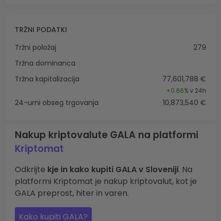
TRŽNI PODATKI
Tržni položaj
279
Tržna dominanca
Tržna kapitalizacija
77,601,788 €
+
0.66%
v 24h
24-urni obseg trgovanja
10,873,540 €
Nakup kriptovalute GALA na platformi
Kriptomat
Odkrijte
kje in kako kupiti GALA v Sloveniji
. Na
platformi Kriptomat je nakup kriptovalut, kot je
GALA preprost, hiter in varen.
Kako kupiti GALA?