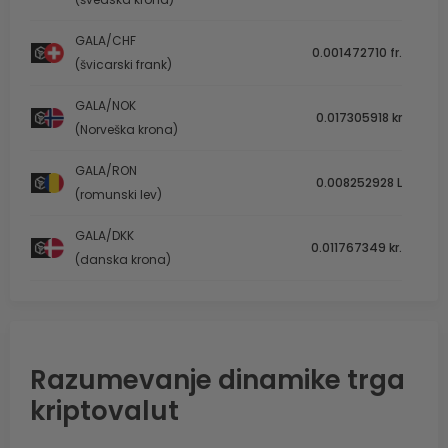
GALA/CHF
0.001472710 fr.
(švicarski frank)
GALA/NOK
0.017305918 kr
(Norveška krona)
GALA/RON
0.008252928 L
(romunski lev)
GALA/DKK
0.011767349 kr.
(danska krona)
Razumevanje dinamike trga
kriptovalut