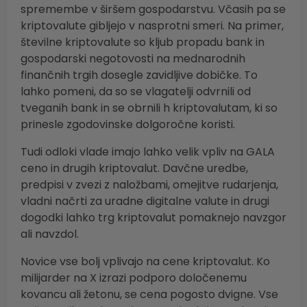
spremembe v širšem gospodarstvu. Včasih pa se
kriptovalute gibljejo v nasprotni smeri. Na primer,
številne kriptovalute so kljub propadu bank in
gospodarski negotovosti na mednarodnih
finančnih trgih dosegle zavidljive dobičke. To
lahko pomeni, da so se vlagatelji odvrnili od
tveganih bank in se obrnili h kriptovalutam, ki so
prinesle zgodovinske dolgoročne koristi.
Tudi odloki vlade imajo lahko velik vpliv na GALA
ceno in drugih kriptovalut. Davčne uredbe,
predpisi v zvezi z naložbami, omejitve rudarjenja,
vladni načrti za uradne digitalne valute in drugi
dogodki lahko trg kriptovalut pomaknejo navzgor
ali navzdol.
Novice vse bolj vplivajo na cene kriptovalut. Ko
milijarder na X izrazi podporo določenemu
kovancu ali žetonu, se cena pogosto dvigne. Vse