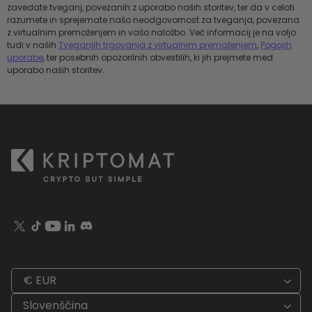
zavedate tveganj, povezanih z uporabo naših storitev, ter da v celoti
razumete in sprejemate našo neodgovornost za tveganja, povezana
z virtualnim premoženjem in vašo naložbo. Več informacij je na voljo
tudi v naših
Tveganjih trgovanja z virtualnim premoženjem
,
Pogojih
uporabe
, ter posebnih opozorilnih obvestilih, ki jih prejmete med
uporabo naših storitev.
€ EUR
Slovenščina