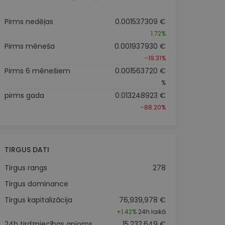
Pirms nedēļas
0.001537309 €
1.72%
Pirms mēneša
0.001937930 €
-19.31%
Pirms 6 mēnešiem
0.001563720 €
%
pirms gada
0.013248923 €
-88.20%
TIRGUS DATI
Tirgus rangs
278
Tirgus dominance
Tirgus kapitalizācija
76,939,978 €
+
1.42%
24h laikā
24h tirdzniecības apjoms
15,232,649 €