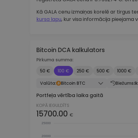
Kā GALA cenu izmaiņas korelē ar tirgus
kursa lapu
, kur visa informācija pieejama v
Bitcoin DCA kalkulators
Pirkuma summa:
50 €
100 €
250 €
500 €
1000 €
Valūta:
Bitcoin BTC
Biežums:
I
Portfeļa vērtība laika gaitā
KOPĀ IEGULDĪTS
15700.00
€
25000
20000