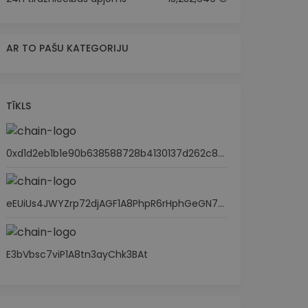
AR TO PAŠU KATEGORIJU
TĪKLS
0xd1d2eb1b1e90b638588728b4130137d262c87cae
eEUiUs4JWYZrp72djAGF1A8PhpR6rHphGeGN7GbVLp6
E3bVbsc7viP1A8tn3ayChk3BAt