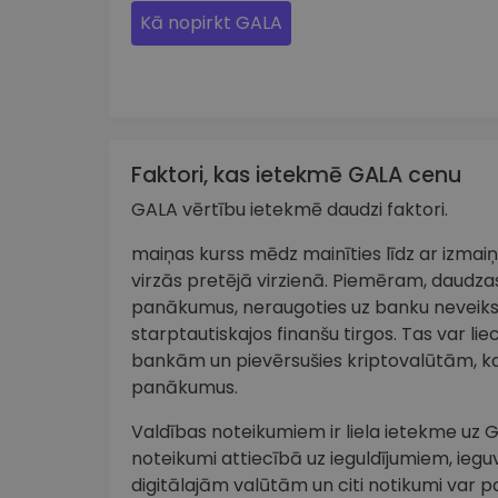
Kā nopirkt GALA
Faktori, kas ietekmē GALA cenu
GALA vērtību ietekmē daudzi faktori.
maiņas kurss mēdz mainīties līdz ar izma
virzās pretējā virzienā. Piemēram, daudzas
panākumus, neraugoties uz banku neveik
starptautiskajos finanšu tirgos. Tas var lie
bankām un pievērsušies kriptovalūtām, ka
panākumus.
Valdības noteikumiem ir liela ietekme uz G
noteikumi attiecībā uz ieguldījumiem, iegu
digitālajām valūtām un citi notikumi var p