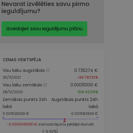
Nevarat izvēlēties savu pirmo
ieguldījumu?
Izveidojiet savu ieguldījumu plānu
CENAS VEIKTSPĒJA
Visu laiku augstākais
0.735274 €
25/11/2021
-99.78733%
Visu laiku zemākais
0.000110130 €
28/12/2020
1319.92219%
Zemākais punkts 24h
Augstākais punkts 24h
laikā
laikā
0.001528230 €
0.001582930 €
-0.0000145561 €
samazinājums pēdējā stundā
(-0.92%)