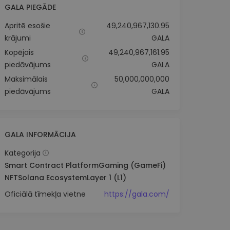
GALA PIEGĀDE
Apritē esošie
49,240,967,130.95
krājumi
GALA
Kopējais
49,240,967,161.95
piedāvājums
GALA
Maksimālais
50,000,000,000
piedāvājums
GALA
GALA INFORMĀCIJA
Kategorija
Smart Contract Platform
Gaming (GameFi)
NFT
Solana Ecosystem
Layer 1 (L1)
Oficiālā tīmekļa vietne
https://gala.com/