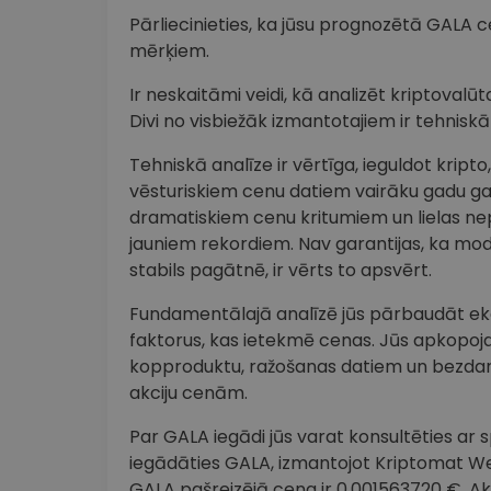
Pārliecinieties, ka jūsu prognozētā GALA c
mērķiem.
Ir neskaitāmi veidi, kā analizēt kriptova
Divi no visbiežāk izmantotajiem ir tehnisk
Tehniskā analīze ir vērtīga, ieguldot krip
vēsturiskiem cenu datiem vairāku gadu 
dramatiskiem cenu kritumiem un lielas ne
jauniem rekordiem. Nav garantijas, ka modeli
stabils pagātnē, ir vērts to apsvērt.
Fundamentālajā analīzē jūs pārbaudāt ekon
faktorus, kas ietekmē cenas. Jūs apkopoj
kopproduktu, ražošanas datiem un bezdarb
akciju cenām.
Par GALA iegādi jūs varat konsultēties ar sp
iegādāties GALA, izmantojot Kriptomat Web3
GALA pašreizējā cena ir 0.001563720 €. 