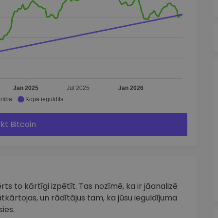
Jan 2025
Jul 2025
Jan 2026
rtība
Kopā ieguldīts
rkt Bitcoin
ts to kārtīgi izpētīt. Tas nozīmē, ka ir jāanalizē
tkārtojas, un rādītājus tam, ka jūsu ieguldījuma
ies.