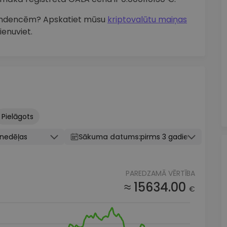
 tendencēm? Apskatiet mūsu
kriptovalūtu maiņas
ienuviet.
Pielāgots
knedēļas
Sākuma datums:
pirms 3 gadiem
PAREDZAMĀ VĒRTĪBA
≈ 15634.00
€