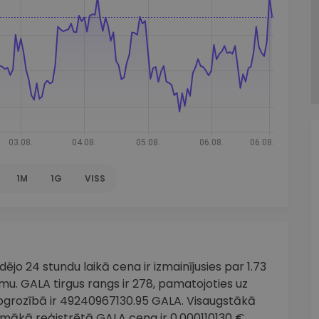
1M
1G
VISS
jo 24 stundu laikā cena ir izmainījusies par 1.73
omu. GALA tirgus rangs ir 278, pamatojoties uz
apgrozībā ir 49240967130.95 GALA. Visaugstākā
emākā reģistrētā GALA cena ir 0.000110130 €.