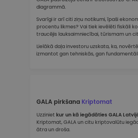
diagrammā.
Svarīgi ir arī citi ziņu notikumi, īpaši ekon
procentu likmes? Vai tiek ievēlēti fiskāli k
traucējis lauksaimniecībai, tūrismam un 
Lielākā daļa investoru uzskata, ka, novērtē
izmantot gan tehniskās, gan fundamentāl
GALA pirkšana
Kriptomat
Uzziniet
kur un kā iegādāties GALA Latvij
Kriptomat, GALA un citu kriptovalūtu iegād
ātra un droša.