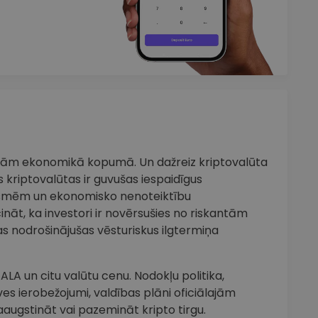
iņām ekonomikā kopumā. Un dažreiz kriptovalūta
 kriptovalūtas ir guvušas iespaidīgus
smēm un ekonomisko nenoteiktību
cināt, ka investori ir novērsušies no riskantām
s nodrošinājušas vēsturiskus ilgtermiņa
ALA un citu valūtu cenu. Nodokļu politika,
ves ierobežojumi, valdības plāni oficiālajām
aaugstināt vai pazemināt kripto tirgu.