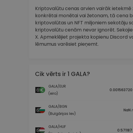
Kriptovalūtu cenas arvien vairāk ietekmē zi
konkrētai monētai vai žetonam, tā cena bi
kriptovalūtas un NFT miljoniem sekotāju so
kriptovalūtu cenām nevar ignorēt. Sekojiet
X. Apmeklējiet projekta kopienu Discord vai
lēmumus varēsiet pieņemt.
Cik vērts ir 1 GALA?
GALA/EUR
0.001563720
(eiro)
GALA/BGN
NaN л
(Bulgārijas lev)
GALA/HUF
0.571187 