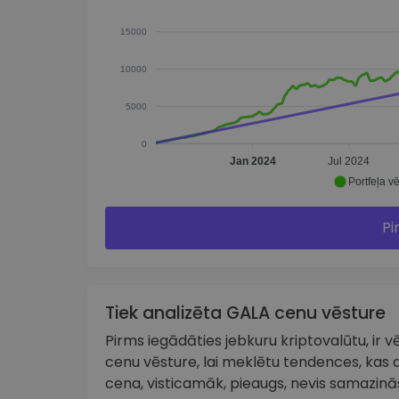
15000
10000
5000
0
Jan 2024
Jul 2024
Portfeļa vē
Pi
Tiek analizēta GALA cenu vēsture
Pirms iegādāties jebkuru kriptovalūtu, ir vēr
cenu vēsture, lai meklētu tendences, kas a
cena, visticamāk, pieaugs, nevis samazinās