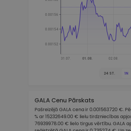
maks
Ieguldījumu palīgs
Atrodi savu kripto stratēģiju
24 ST.
1N
GALA Cenu Pārskats
Pašreizējā GALA cena ir 0.001563720 €. Pēdē
% ar 15232649.00 € lielu tirdzniecības apj
76939978.00 € lielo tirgus vērtību. GALA 
reģistrētā GALA cena ir 0.735274 €. Un z