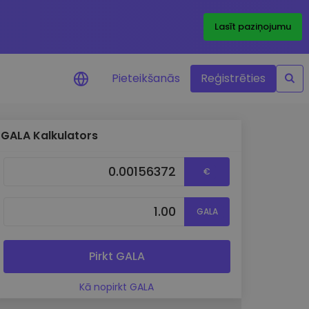
Lasīt paziņojumu
Pieteikšanās
Reģistrēties
GALA Kalkulators
ājumi par cenām
ienītāko žetonu cenu
€
ājumi reāllaikā
GALA
 investīciju iespējas
a analīze
tziņas optimālai
Pirkt GALA
ai
Kā nopirkt GALA