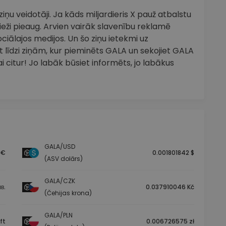
ņu veidotāji. Ja kāds miljardieris X pauž atbalstu
eži pieaug. Arvien vairāk slavenību reklamē
ciālajos medijos. Un šo ziņu ietekmi uz
 līdzi ziņām, kur pieminēts GALA un sekojiet GALA
 citur! Jo labāk būsiet informēts, jo labākus
GALA/USD
 €
0.001801842 $
(ASV dolārs)
GALA/CZK
в.
0.037910046 Kč
(Čehijas krona)
GALA/PLN
ft
0.006726575 zł