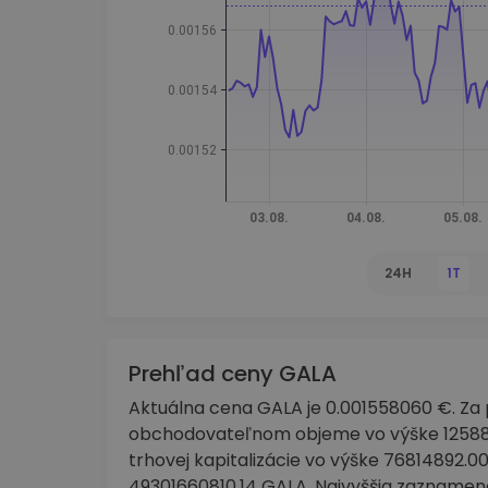
Investičný prieskumník
Nájdi svoju krypto stratégiu
24H
1T
Prehľad ceny GALA
Aktuálna cena GALA je 0.001558060 €. Za 
obchodovateľnom objeme vo výške 125885
trhovej kapitalizácie vo výške 76814892.
49301660810.14 GALA. Najvyššia zaznamena