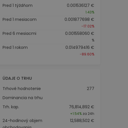
Pred 1 týždňom
0.001536127 €
1.43%
Pred 1 mesiacom
0.001877698 €
-17.02%
Pred 6 mesiacmi
0.001558060 €
%
Pred 1 rokom
0.014979416 €
-89.60%
ÚDAJE O TRHU
Trhové hodnotenie
277
Dominancia na trhu
Trh. kap.
76,814,892 €
+
1.54%
za 24h
24-hodinový objem
12,588,502 €
obchodovania