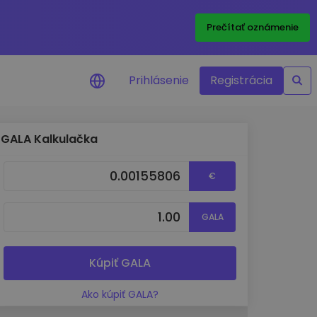
Prečítať oznámenie
Prihlásenie
Registrácia
GALA Kalkulačka
a na cenu
 ceny vašich
€
kenov v reálnom
GALA
ktíva
né príležitosti
fólia
Kúpiť GALA
oznatky pre optimálny
Ako kúpiť GALA?