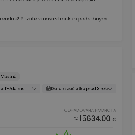
.
trendmi? Pozrite si našu stránku s podrobnými
Vlastné
a:
Týždenne
Dátum začiatku:
pred 3 rokmi
ODHADOVANÁ HODNOTA
≈ 15634.00
€