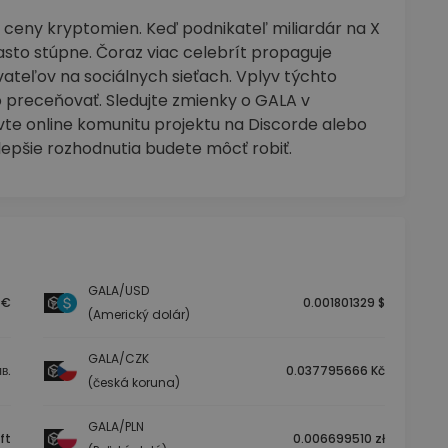
 ceny kryptomien. Keď podnikateľ miliardár na X
asto stúpne. Čoraz viac celebrít propaguje
ateľov na sociálnych sieťach. Vplyv týchto
preceňovať. Sledujte zmienky o GALA v
vte online komunitu projektu na Discorde alebo
lepšie rozhodnutia budete môcť robiť.
GALA/USD
 €
0.001801329 $
(Americký dolár)
GALA/CZK
в.
0.037795666 Kč
(česká koruna)
GALA/PLN
ft
0.006699510 zł