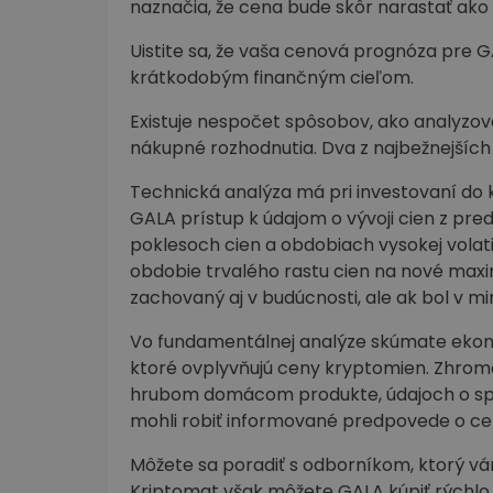
naznačia, že cena bude skôr narastať ako 
Uistite sa, že vaša cenová prognóza pre
krátkodobým finančným cieľom.
Existuje nespočet spôsobov, ako analyzov
nákupné rozhodnutia. Dva z najbežnejších
Technická analýza má pri investovaní do 
GALA prístup k údajom o vývoji cien z pre
poklesoch cien a obdobiach vysokej vola
obdobie trvalého rastu cien na nové maxim
zachovaný aj v budúcnosti, ale ak bol v minu
Vo fundamentálnej analýze skúmate ekonom
ktoré ovplyvňujú ceny kryptomien. Zhrom
hrubom domácom produkte, údajoch o spr
mohli robiť informované predpovede o cen
Môžete sa poradiť s odborníkom, ktorý vá
Kriptomat však môžete GALA kúpiť rýchlo a