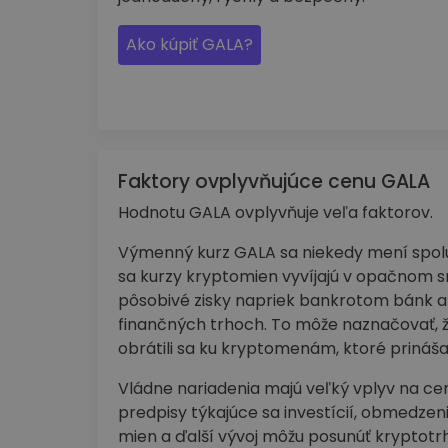
Ako kúpiť GALA?
Faktory ovplyvňujúce cenu GALA
Hodnotu GALA ovplyvňuje veľa faktorov.
Výmenný kurz GALA sa niekedy mení spolu 
sa kurzy kryptomien vyvíjajú v opačnom 
pôsobivé zisky napriek bankrotom bánk 
finančných trhoch. To môže naznačovať, že 
obrátili sa ku kryptomenám, ktoré prináša
Vládne nariadenia majú veľký vplyv na ce
predpisy týkajúce sa investícií, obmedzeni
mien a ďalší vývoj môžu posunúť krypto