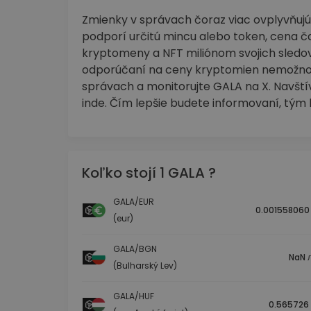
Zmienky v správach čoraz viac ovplyvňujú
podporí určitú mincu alebo token, cena č
kryptomeny a NFT miliónom svojich sledov
odporúčaní na ceny kryptomien nemožno 
správach a monitorujte GALA na X. Navští
inde. Čím lepšie budete informovaní, tým 
Koľko stojí 1 GALA ?
GALA/EUR
0.001558060
(eur)
GALA/BGN
NaN л
(Bulharský Lev)
GALA/HUF
0.565726 