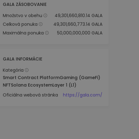
GALA ZÁSOBOVANIE
Množstvo v obehu
49,301,660,810.14 GALA
Celková ponuka
49,301,660,773.14 GALA
Maximálna ponuka
50,000,000,000 GALA
GALA INFORMÁCIE
Kategória
Smart Contract Platform
Gaming (GameFi)
NFT
Solana Ecosystem
Layer 1 (L1)
Oficiálna webová stránka
https://gala.com/