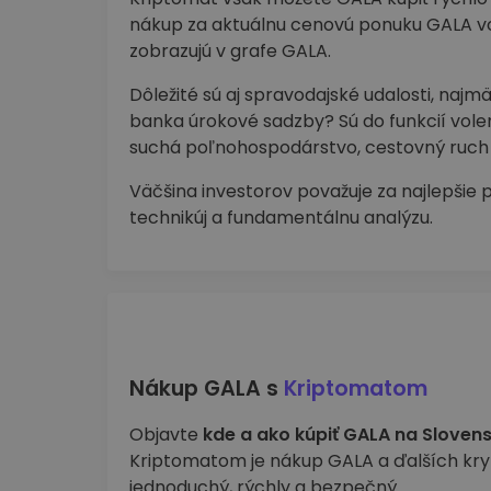
nákup za aktuálnu cenovú ponuku GALA vo
zobrazujú v grafe GALA.
Dôležité sú aj spravodajské udalosti, naj
banka úrokové sadzby? Sú do funkcií volení
suchá poľnohospodárstvo, cestovný ruch 
Väčšina investorov považuje za najlepšie 
technikúj a fundamentálnu analýzu.
Nákup GALA s
Kriptomatom
Objavte
kde a ako kúpiť GALA na Sloven
Kriptomatom je nákup GALA a ďalších kr
jednoduchý, rýchly a bezpečný.