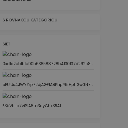
S ROVNAKOU KATEGÓRIOU
SIEŤ
0xd1d2eb1b1e90b638588728b4130137d262c87cae
eEUiUs4JWYZrp72djAGF1A8PhpR6rHphGeGN7GbVLp6
E3bVbsc7viP1A8tn3ayChk3BAt