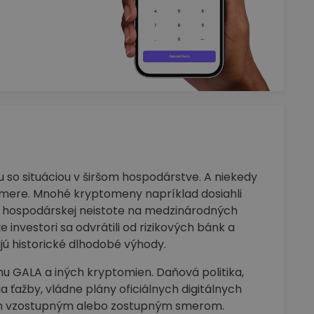
so situáciou v širšom hospodárstve. A niekedy
smere. Mnohé kryptomeny napríklad dosiahli
a hospodárskej neistote na medzinárodných
investori sa odvrátili od rizikových bánk a
jú historické dlhodobé výhody.
nu GALA a iných kryptomien. Daňová politika,
a ťažby, vládne plány oficiálnych digitálnych
trh vzostupným alebo zostupným smerom.