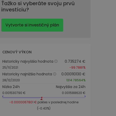
Ťažko si vyberáte svoju prvú
investíciu?
Vytvorte si investičný plán
CENOVÝ VÝKON
Historicky najvyššia hodnota
0.735274 €
25/11/2021
-99.7881%
Historicky najnižšia hodnota
0.000110130 €
28/12/2020
1314.78564%
Nízka 24h
Najvyššia za 24h
0.001530790 €
0.001588620 €
-0.0000067801 €
pokles v poslednej hodine
(-0.43%)