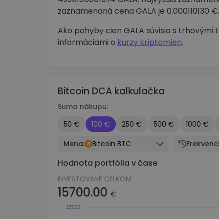
zaznamenaná cena GALA je 0.000110130 €
Ako pohyby cien GALA súvisia s trhovými 
informáciami o
kurzy kriptomien
.
Bitcoin DCA kalkulačka
Suma nákupu:
50 €
100 €
250 €
500 €
1000 €
Mena:
Bitcoin BTC
Frekvenci
Hodnota portfólia v čase
INVESTOVANÉ CELKOM
15700.00
€
25000