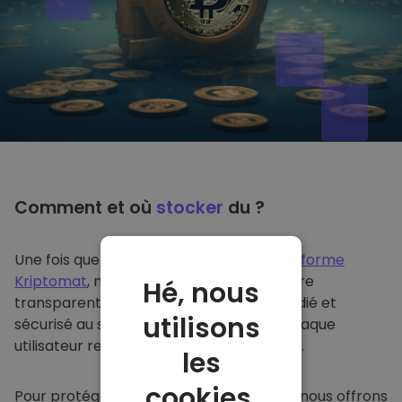
Comment et où
stocker
du ?
Une fois que vous achetez du sur
la plateforme
Kriptomat
, nous le transférons de manière
Hé, nous
transparente dans votre portefeuille dédié et
utilisons
sécurisé au sein de notre plateforme. Chaque
utilisateur reçoit un portefeuille individuel.
les
cookies.
Pour protéger nos clients et leurs fonds, nous offrons