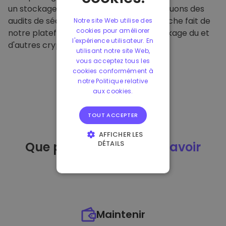
un stockage hors ligne sécurisé et effectuons des
audits de sécurité réguliers. Cette approche fait de
Notre site Web utilise des
cookies pour améliorer
notre plateforme un refuge pour le stockage du et
l'expérience utilisateur. En
d'autres crypto-monnaies.
utilisant notre site Web,
vous acceptez tous les
cookies conformément à
notre Politique relative
aux cookies.
TOUT ACCEPTER
AFFICHER LES
DÉTAILS
Que puis-je faire
après avoir
STRICTEMENT
acheté
du ?
NÉCESSAIRES
PERFORMANCE
CIBLAGE
Maintenir
FONCTIONNALITÉ