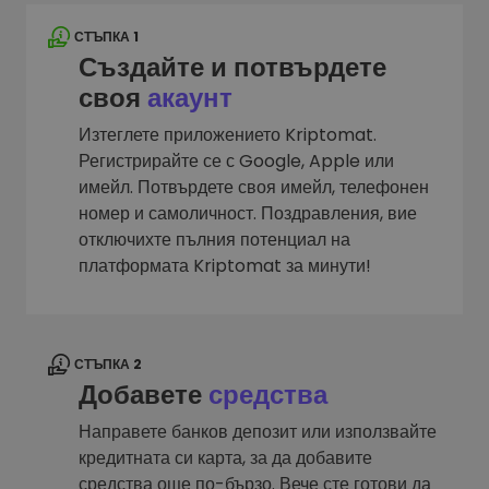
СТЪПКА 1
Създайте и потвърдете
своя
акаунт
Изтеглете приложението Kriptomat.
Регистрирайте се с Google, Apple или
имейл. Потвърдете своя имейл, телефонен
номер и самоличност. Поздравления, вие
отключихте пълния потенциал на
платформата Kriptomat за минути!
СТЪПКА 2
Добавете
средства
Направете банков депозит или използвайте
кредитната си карта, за да добавите
средства още по-бързо. Вече сте готови да