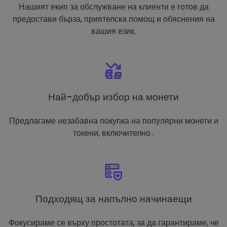
Нашият екип за обслужване на клиенти е готов да
предостави бърза, приятелска помощ и обяснения на
вашия език.
Най-добър избор на монети
Предлагаме незабавна покупка на популярни монети и
токени, включително .
Подходящ за напълно начинаещи
Фокусираме се върху простотата, за да гарантираме, че