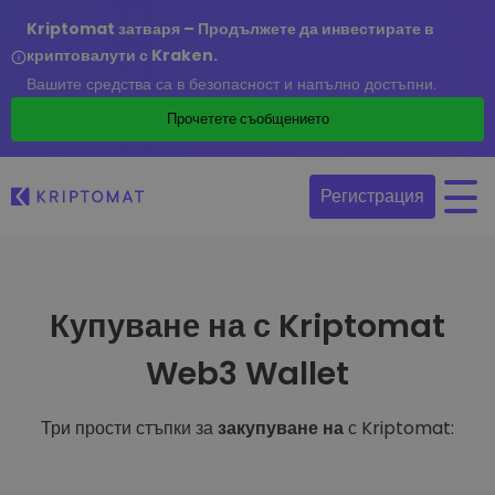
Kriptomat затваря – Продължете да инвестирате в
криптовалути с Kraken.
Вашите средства са в безопасност и напълно достъпни.
Прочетете съобщението
Регистрация
Купуване на с Kriptomat
Web3 Wallet
Три прости стъпки за
закупуване на
с Kriptomat: