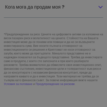
Кога мога да продам моя ?
*Предупреждение за риск: Цените на цифровите активи са изложени на
висок пазарен риск и волатилност на цените. Стойността на Вашата
инвестиция може да се понижи или повиши и да не си възвърнете
инвестираната сума. Вие носите пълната отговорност за
инвестиционните си решения и Криптомат не носи отговорност за
загуби, които може да претърпите. Миналото представяне не е
надежден показател за бъдещото представяне. Трябва да инвестирате
само в продукти, с които сте запознати и при които разбирате
рисковете. Трябва внимателно да обмислите своя инвестиционен опит,
финансово състояние, инвестиционни цели и толерантност към риск и
да се консултирате с независим финансов консултант, преди да
направите каквато и да е инвестиция. Този материал не трябва да се
тълкува като финансов съвет. За повече информация вижте нашите
Условия за ползване
и
Предупреждение за рискове
.