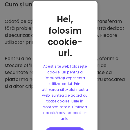
Cum și unde să
stocați
Hei,
Odată ce ați cumpărat pe
Kriptomat
, îl transferăm
folosim
fără probleme în portofelul dumneavoastră dedicat
și securizat din cadrul platformei noastre. Fiecare
cookie-
utilizator primește un portofel individual.
uri.
Pentru a ne proteja clienții și fondurile lor, oferim o
stocare offline sigură și efectuăm audituri de
Acest site web folosește
securitate regulate. Această abordare face ca
cookie-uri pentru a
îmbunătăți experiența
platforma noastră să fie un paradis pentru stocarea
utilizatorului. Prin
și a altor criptomonede.
utilizarea site-ului nostru
web, sunteți de acord cu
toate cookie-urile în
conformitate cu Politica
noastră privind cookie-
urile.