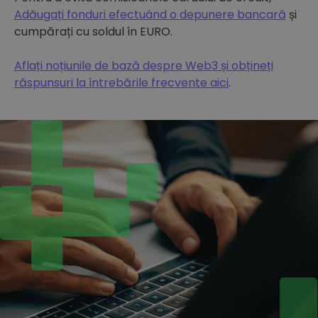
Adăugați fonduri efectuând o depunere bancară
și
cumpărați cu soldul în EURO.
Aflați noțiunile de bază despre Web3 și obțineți
răspunsuri la întrebările frecvente aici
.