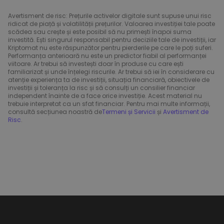
Avertisment de risc: Prețurile activelor digitale sunt supuse unui risc
ridicat de piață și volatilității prețurilor. Valoarea investiției tale poate
scădea sau crește și este posibil să nu primești înapoi suma
investită. Ești singurul responsabil pentru deciziile tale de investiții, iar
Kriptomat nu este răspunzător pentru pierderile pe care le poți suferi.
Performanța anterioară nu este un predictor fiabil al performanței
viitoare. Ar trebui să investești doar în produse cu care ești
familiarizat și unde înțelegi riscurile. Ar trebui să iei în considerare cu
atenție experiența ta de investiții, situația financiară, obiectivele de
investiții și toleranța la risc și să consulți un consilier financiar
independent înainte de a face orice investiție. Acest material nu
trebuie interpretat ca un sfat financiar. Pentru mai multe informații,
consultă secțiunea noastră de
Termeni și Servicii
și
Avertisment de
Risc
.