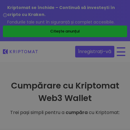
Kriptomat se închide – Continuă să investești în
cripto cu Kraken.
Fondurile tale sunt în siguranță și complet accesibile.
Citește anunțul
Înregistrați–vă
Cumpărare cu Kriptomat
Web3 Wallet
Trei pași simpli pentru a
cumpăra
cu Kriptomat: