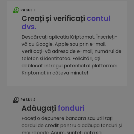
PASUL 1
Creați și verificați
contul
dvs.
Descărcați aplicația Kriptomat. Înscrieți-
vă cu Google, Apple sau prin e-mail.
Verificați-vă adresa de e-mail, numărul de
telefon și identitatea. Felicitări, ați
deblocat întregul potențial al platformei
Kriptomat în câteva minute!
PASUL 2
Adăugați
fonduri
Faceți o depunere bancară sau utilizați
cardul de credit pentru a adăuga fonduri și
mai repede. Acum, sunteți gata să