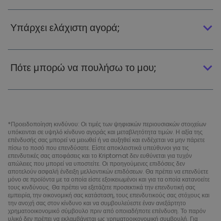
Υπάρχει ελάχιστη αγορά;
Πότε μπορώ να πουλήσω το μου;
*Προειδοποίηση κινδύνου: Οι τιμές των ψηφιακών περιουσιακών στοιχείων
υπόκεινται σε υψηλό κίνδυνο αγοράς και μεταβλητότητα τιμών. Η αξία της
επένδυσής σας μπορεί να μειωθεί ή να αυξηθεί και ενδέχεται να μην πάρετε
πίσω το ποσό που επενδύσατε. Είστε αποκλειστικά υπεύθυνοι για τις
επενδυτικές σας αποφάσεις και το Kriptomat δεν ευθύνεται για τυχόν
απώλειες που μπορεί να υποστείτε. Οι προηγούμενες επιδόσεις δεν
αποτελούν ασφαλή ένδειξη μελλοντικών επιδόσεων. Θα πρέπει να επενδύετε
μόνο σε προϊόντα με τα οποία είστε εξοικειωμένοι και για τα οποία κατανοείτε
τους κινδύνους. Θα πρέπει να εξετάζετε προσεκτικά την επενδυτική σας
εμπειρία, την οικονομική σας κατάσταση, τους επενδυτικούς σας στόχους και
την ανοχή σας στον κίνδυνο και να συμβουλεύεστε έναν ανεξάρτητο
χρηματοοικονομικό σύμβουλο πριν από οποιαδήποτε επένδυση. Το παρόν
υλικό δεν πρέπει να εκλαμβάνεται ως χρηματοοικονομική συμβουλή. Για