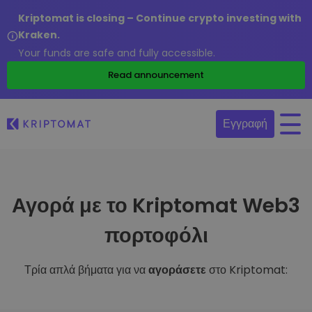
Kriptomat is closing – Continue crypto investing with
Kraken.
Your funds are safe and fully accessible.
Read announcement
Εγγραφή
Αγορά με το Kriptomat Web3
πορτοφόλι
Τρία απλά βήματα για να
αγοράσετε
στο Kriptomat: