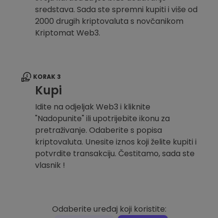
sredstava. Sada ste spremni kupiti i više od
2000 drugih kriptovaluta s novčanikom
Kriptomat Web3.
KORAK 3
Kupi
Idite na odjeljak Web3 i kliknite
"Nadopunite" ili upotrijebite ikonu za
pretraživanje. Odaberite s popisa
kriptovaluta. Unesite iznos koji želite kupiti i
potvrdite transakciju. Čestitamo, sada ste
vlasnik !
Odaberite uređaj koji koristite: