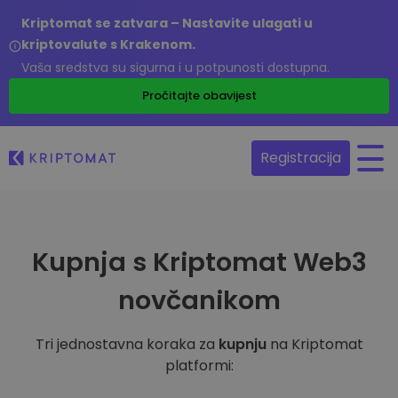
Kriptomat se zatvara – Nastavite ulagati u
kriptovalute s Krakenom.
Vaša sredstva su sigurna i u potpunosti dostupna.
Pročitajte obavijest
Registracija
Kupnja s Kriptomat Web3
novčanikom
Tri jednostavna koraka za
kupnju
na Kriptomat
platformi: