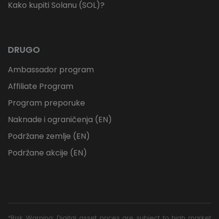
Kako kupiti Solanu (SOL)?
DRUGO
Ambassador program
Affiliate Program
Program preporuke
Naknade i ograničenja (EN)
Podržane zemlje (EN)
Podržane akcije (EN)
*Risk Warning: Digital asset prices are subject to high market