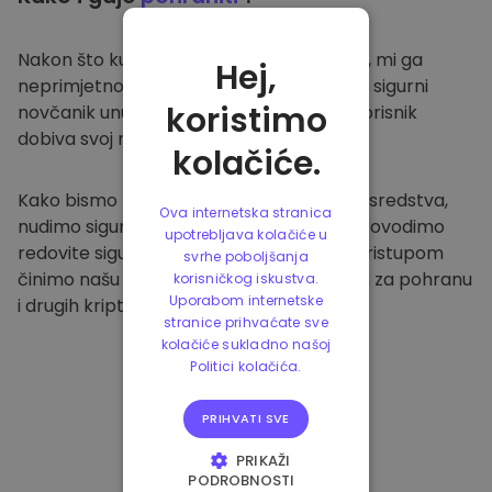
Nakon što kupite na
Kriptomat platformi
, mi ga
Hej,
neprimjetno prenosimo u vaš namjenski i sigurni
koristimo
novčanik unutar naše platforme. Svaki korisnik
dobiva svoj novčanik.
kolačiće.
Kako bismo zaštitili naše klijente i njihova sredstva,
Ova internetska stranica
nudimo sigurnu izvanmrežnu pohranu i provodimo
upotrebljava kolačiće u
redovite sigurnosne provjere. Ovakvim pristupom
svrhe poboljšanja
činimo našu platformu sigurnim mjestom za pohranu
korisničkog iskustva.
Uporabom internetske
i drugih kriptovaluta.
stranice prihvaćate sve
kolačiće sukladno našoj
Politici kolačića.
PRIHVATI SVE
PRIKAŽI
PODROBNOSTI