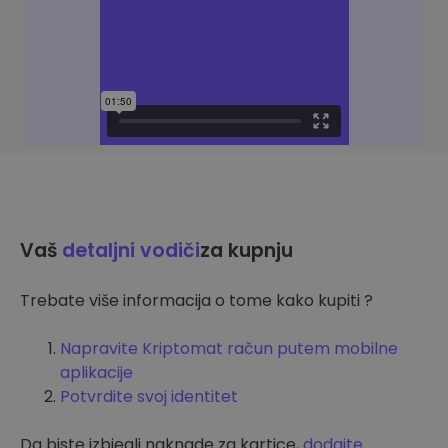
Vaš
detaljni vodiči
za kupnju
Trebate više informacija o tome kako kupiti ?
Napravite Kriptomat račun putem mobilne
aplikacije
Potvrdite svoj identitet
Da biste izbjegli naknade za kartice,
dodajte