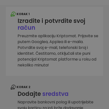
KORAK 1
Izradite i potvrdite svoj
račun
Preuzmite aplikaciju Kriptomat. Prijavite se
putem Googlea, Applea ili e-maila.
Potvrdite svoj e-mail, telefonski broj i
identitet. Čestitamo, otključali ste puni
potencijal Kriptomat platforme u roku od
nekoliko minuta!
KORAK 2
Dodajte
sredstva
Napravite bankovni polog ili upotrijebite
svoju karticu za još brže dodavanje