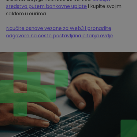
sredstva putem bankovne uplate
i kupite svojim
saldom u eurima.
Naučite osnove vezane za Web3 i pronađite
odgovore na često postavljana pitanja ovdje
.