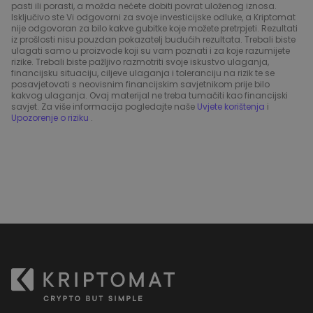
pasti ili porasti, a možda nećete dobiti povrat uloženog iznosa.
Isključivo ste Vi odgovorni za svoje investicijske odluke, a Kriptomat
nije odgovoran za bilo kakve gubitke koje možete pretrpjeti. Rezultati
iz prošlosti nisu pouzdan pokazatelj budućih rezultata. Trebali biste
ulagati samo u proizvode koji su vam poznati i za koje razumijete
rizike. Trebali biste pažljivo razmotriti svoje iskustvo ulaganja,
financijsku situaciju, ciljeve ulaganja i toleranciju na rizik te se
posavjetovati s neovisnim financijskim savjetnikom prije bilo
kakvog ulaganja. Ovaj materijal ne treba tumačiti kao financijski
savjet. Za više informacija pogledajte naše
Uvjete korištenja
i
Upozorenje o riziku
.