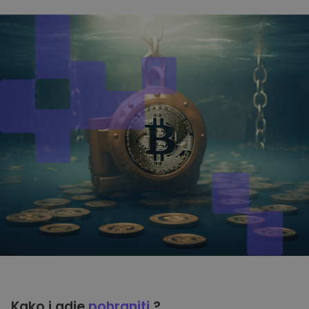
Kako i gdje
pohraniti
?