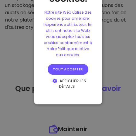
un stockage hors ligne sécurisé et effectuons des
audits de sécurité réguliers. Cette approche fait de
Notre site Web utilise des
cookies pour améliorer
notre plateforme un refuge pour le stockage du et
l'expérience utilisateur. En
d'autres crypto-monnaies.
utilisant notre site Web,
vous acceptez tous les
cookies conformément à
notre Politique relative
aux cookies.
TOUT ACCEPTER
AFFICHER LES
DÉTAILS
Que puis-je faire
après avoir
STRICTEMENT
acheté
du ?
NÉCESSAIRES
PERFORMANCE
CIBLAGE
Maintenir
FONCTIONNALITÉ