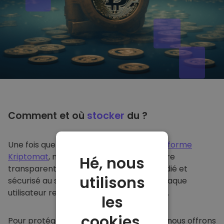
Comment et où
stocker
du ?
Une fois que vous achetez du sur
la plateforme
Kriptomat
, nous le transférons de manière
Hé, nous
transparente dans votre portefeuille dédié et
utilisons
sécurisé au sein de notre plateforme. Chaque
utilisateur reçoit un portefeuille individuel.
les
cookies.
Pour protéger nos clients et leurs fonds, nous offrons