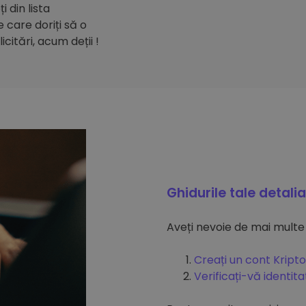
 din lista
care doriți să o
citări, acum deții !
Ghidurile tale detali
Aveți nevoie de mai multe
Creați un cont Kripto
Verificați-vă identit