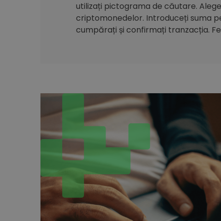
utilizați pictograma de căutare. Alegeți
criptomonedelor. Introduceți suma pe 
cumpărați și confirmați tranzacția. Feli