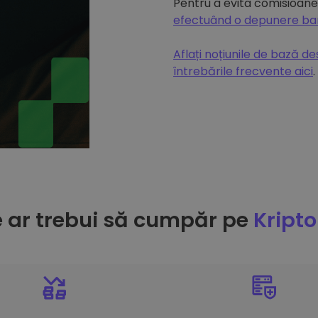
Pentru a evita comisioanel
efectuând o depunere b
Aflați noțiunile de bază d
întrebările frecvente aici
.
e ar trebui să cumpăr pe
Kript