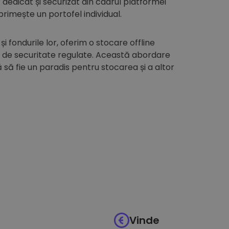
edicat și securizat din cadrul platformei
 primește un portofel individual.
 și fondurile lor, oferim o stocare offline
i de securitate regulate. Această abordare
să fie un paradis pentru stocarea și a altor
Vinde