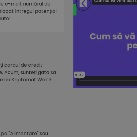
 de e-mail, numărul de
eblocat întregul potențial
nute!
i cardul de credit
e. Acum, sunteți gata să
de cu Kriptomat Web3
c pe "Alimentare" sau