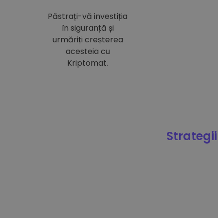
Păstrați-vă investiția
în siguranță și
urmăriți creșterea
acesteia cu
Kriptomat.
Strategii