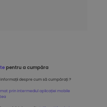
ate
pentru a cumpăra
 informații despre cum să cumpărați ?
mat prin intermediul aplicației mobile
atea