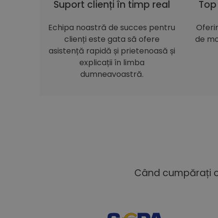
Suport clienți în timp real
Top
Echipa noastră de succes pentru
Oferi
clienți este gata să ofere
de mo
asistență rapidă și prietenoasă și
explicații în limba
dumneavoastră.
Când cumpărați cu 