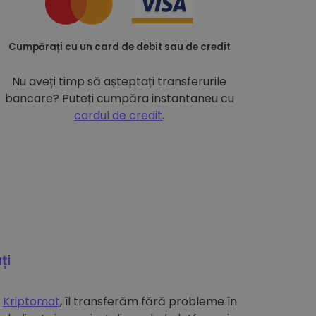
Cumpărați cu un card de debit sau de credit
Nu aveți timp să așteptați transferurile
bancare? Puteți cumpăra instantaneu cu
cardul de credit
.
ți
e
Kriptomat
, îl transferăm fără probleme în