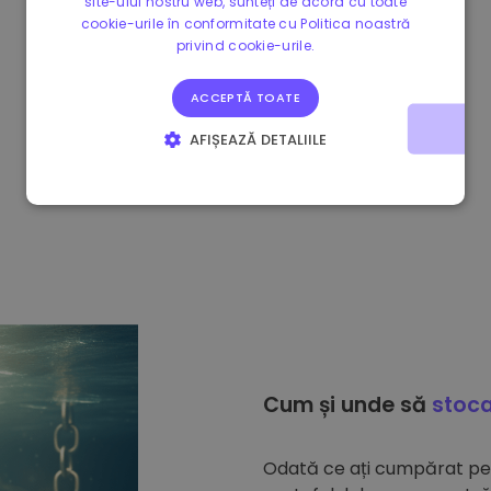
site-ului nostru web, sunteți de acord cu toate
cookie-urile în conformitate cu Politica noastră
privind cookie-urile.
ACCEPTĂ TOATE
AFIȘEAZĂ DETALIILE
STRICT NECESARE
DE PERFORMANȚĂ
DE TARGETARE
DE FUNCŢIONALITATE
Cum și unde să
stoca
Odată ce ați cumpărat p