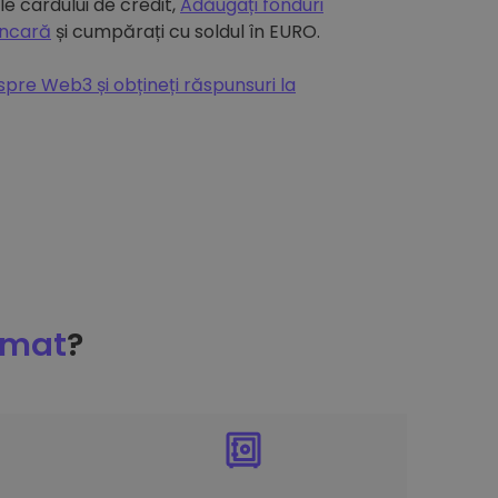
e cardului de credit,
Adăugați fonduri
ancară
și cumpărați cu soldul în EURO.
espre Web3 și obțineți răspunsuri la
omat
?