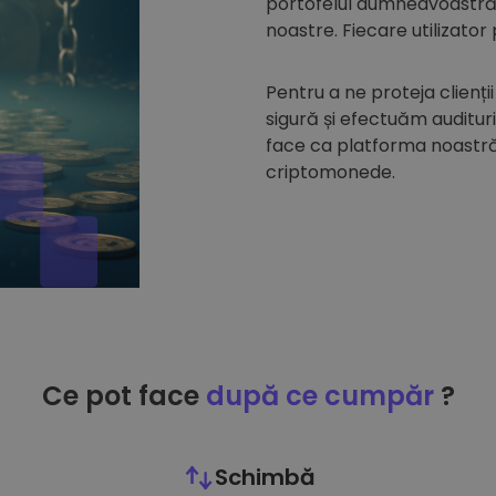
portofelul dumneavoastră d
noastre. Fiecare utilizator
Pentru a ne proteja clienții
sigură și efectuăm auditur
face ca platforma noastră 
criptomonede.
Ce pot face
după ce cumpăr
?
Schimbă