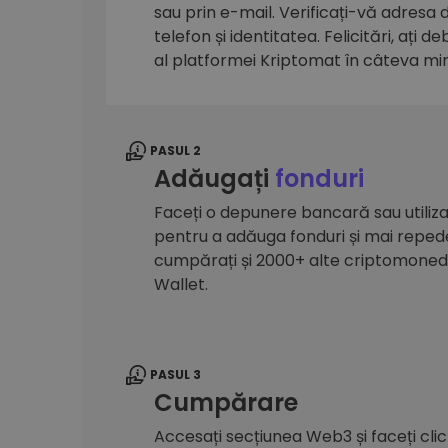
sau prin e-mail. Verificați-vă adresa
Explorator de investiții
telefon și identitatea. Felicitări, ați d
Găsește-ți strategia cripto
al platformei Kriptomat în câteva mi
PASUL 2
Adăugați
fonduri
Faceți o depunere bancară sau utilizaț
pentru a adăuga fonduri și mai reped
cumpărați și 2000+ alte criptomone
Wallet.
PASUL 3
Cumpărare
Accesați secțiunea Web3 și faceți cli