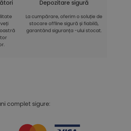
ători
Depozitare sigură
itate
La cumpărare, oferim o soluție de
veți
stocare offline sigură și fiabilă,
noastră
garantând siguranța -ului stocat.
itor
or.
uni complet sigure: