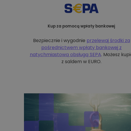
Kup za pomocą wpłaty bankowej
Bezpiecznie i wygodnie
przelewaj środki za
pośrednictwem wpłaty bankowej z
natychmiastową obsługą SEPA
. Możesz kupi
z saldem w EURO.