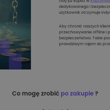
Gdy już kupisz w
Kriptoma
dedykowanego i bezpieczne
użytkownik otrzymuje indyw
Aby chronić naszych klien
przechowywanie offline i
bezpieczeństwa. Takie pode
prawdziwym rajem do prze
Co mogę zrobić
po zakupie
?