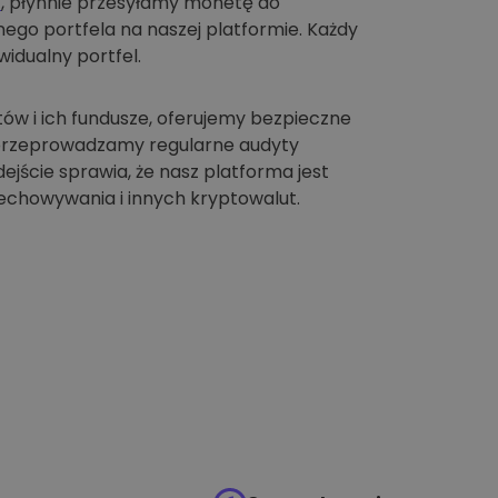
t
, płynnie przesyłamy monetę do
go portfela na naszej platformie. Każdy
idualny portfel.
tów i ich fundusze, oferujemy bezpieczne
 przeprowadzamy regularne audyty
jście sprawia, że nasz platforma jest
chowywania i innych kryptowalut.