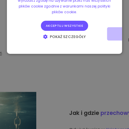
wyrażasz zgodę na używanie przez nas wszystkich
plików cookie zgodnie z warunkami naszej polityki
plików cookie.
AKCEPTUJ WSZYSTKIE
POKAŻ SZCZEGÓŁY
NIEZBĘDNE
WYDAJNOŚĆ
ć
TARGETOWANIE
FUNKCJONALNOŚĆ
Jak i gdzie
przecho