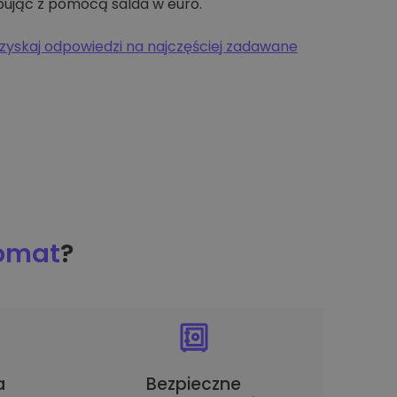
pując z pomocą salda w euro.
zyskaj odpowiedzi na najczęściej zadawane
tomat
?
a
Bezpieczne