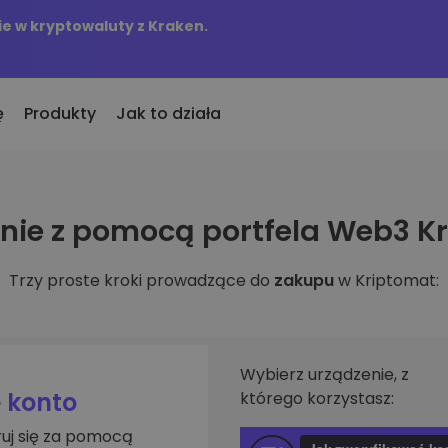
e w kryptowaluty z Kraken.
ę
Produkty
Jak to działa
KriptoEarn
Alerty c
ie z pomocą portfela Web3 K
to
nio dodane
Zdobywaj nagrody za swoje
Aktualizac
okeny dodane do Kriptomat
kryptowaluty
tokenów w 
Trzy proste kroki prowadzące do
zakupu
w Kriptomat:
śli za równowartość
Skarbiec
Przegląd
kupiłbym…
Zachowaj kryptowaluty na swoją
Odkryj moż
 byłoby to warte
przyszłość
Analiza p
Zakup Cykliczny
ie w
Inteligent
Regularnie zaplanowane
Wybierz urządzenie, z
zapewniaj
inwestycje (DCA)
e
konto
którego korzystasz:
fel
ruj się za pomocą