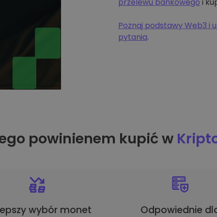
przelewu bankowego
i ku
Poznaj podstawy Web3 i u
pytania
.
ego powinienem kupić w
Krip
lepszy wybór monet
Odpowiednie dl