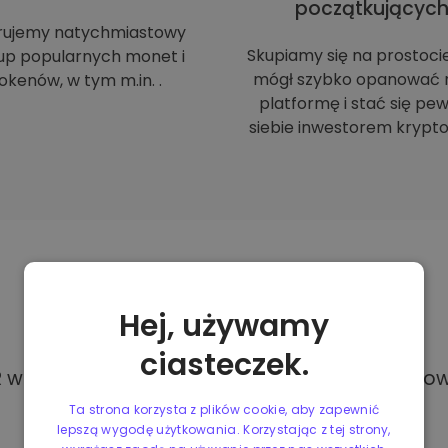
początkującyc
rujemy natychmiastowy
Skupiamy się na prostoci
up popularnych monet i
mógł szybko opanować 
okenów, w tym m.in. .
platformę i stać się p
siebie inwestorem krypto
Metody
płatności
Hej, używamy
ciasteczek.
w Kriptomat, masz dostęp do różnych i całkowi
Ta strona korzysta z plików cookie, aby zapewnić
lepszą wygodę użytkowania. Korzystając z tej strony,