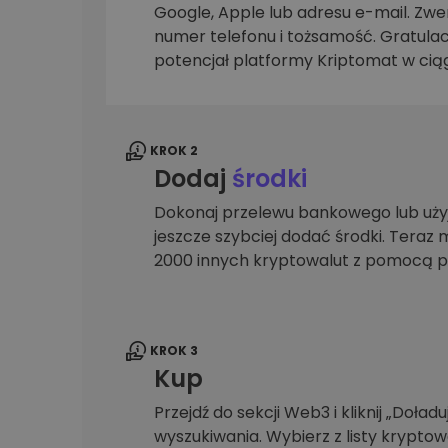
Google, Apple lub adresu e-mail. Zwer
Explorer inwestycji
numer telefonu i tożsamość. Gratulac
Znajdź swoją strategię krypto
potencjał platformy Kriptomat w ciąg
KROK 2
Dodaj
środki
Dokonaj przelewu bankowego lub użyj
jeszcze szybciej dodać środki. Teraz 
2000 innych kryptowalut z pomocą p
KROK 3
Kup
Przejdź do sekcji Web3 i kliknij „Doładuj
wyszukiwania. Wybierz z listy krypto