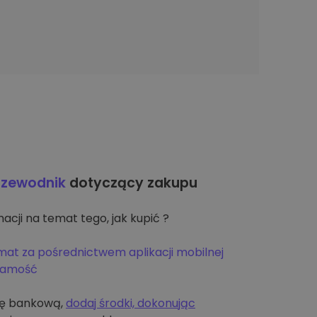
rzewodnik
dotyczący zakupu
acji na temat tego, jak kupić ?
mat za pośrednictwem aplikacji mobilnej
żsamość
tę bankową,
dodaj środki, dokonując