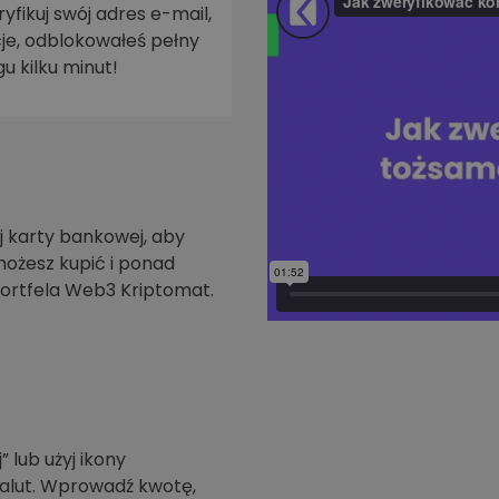
yfikuj swój adres e-mail,
je, odblokowałeś pełny
walut
u kilku minut!
 karty bankowej, aby
możesz kupić i ponad
ortfela Web3 Kriptomat.
” lub użyj ikony
walut. Wprowadź kwotę,