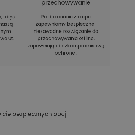
h
przechowywanie
e, abyś
Po dokonaniu zakupu
naszą
zapewniamy bezpieczne i
ewnym
niezawodne rozwiązanie do
walut.
przechowywania offline,
zapewniając bezkompromisową
ochronę .
cie bezpiecznych opcji: