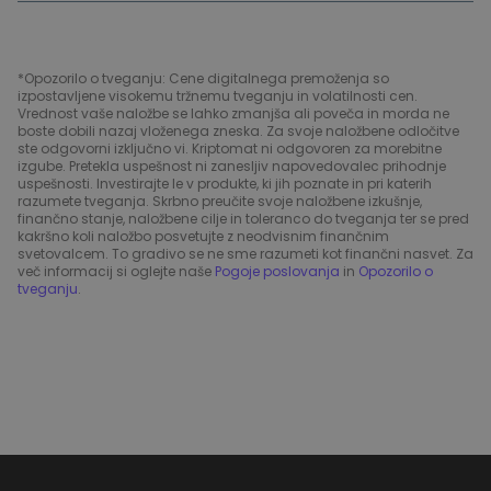
*Opozorilo o tveganju: Cene digitalnega premoženja so
izpostavljene visokemu tržnemu tveganju in volatilnosti cen.
Vrednost vaše naložbe se lahko zmanjša ali poveča in morda ne
boste dobili nazaj vloženega zneska. Za svoje naložbene odločitve
ste odgovorni izključno vi. Kriptomat ni odgovoren za morebitne
izgube. Pretekla uspešnost ni zanesljiv napovedovalec prihodnje
uspešnosti. Investirajte le v produkte, ki jih poznate in pri katerih
razumete tveganja. Skrbno preučite svoje naložbene izkušnje,
finančno stanje, naložbene cilje in toleranco do tveganja ter se pred
kakršno koli naložbo posvetujte z neodvisnim finančnim
svetovalcem. To gradivo se ne sme razumeti kot finančni nasvet. Za
več informacij si oglejte naše
Pogoje poslovanja
in
Opozorilo o
tveganju
.