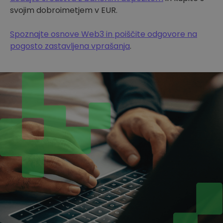
svojim dobroimetjem v EUR.
Spoznajte osnove Web3 in poiščite odgovore na
pogosto zastavljena vprašanja
.