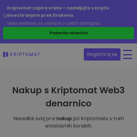
Kriptomat zapira vrata – nadaljujte s kripto
investiranjem prek Krakena.
Vaša sredstva so varna in v celoti dostopna.
Preberite obvestilo
Registriraj se
Nakup s Kriptomat Web3
denarnico
Naredite svoj prvi
nakup
pri Kriptomatu v treh
enostavnih korakih: