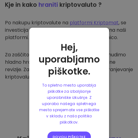
Kje in kako
hraniti
kriptovaluto ?
Po nakupu kriptovalute na
platformi Kriptomat
, se
investicija prenese v vašo varno denarnico na naši
platformi. Vsak uporabnik ima svojo denarnico.
Hej,
Za zaščito naših strank in njihovih sredstev nudimo
uporabljamo
hladno hrambo ter redno izvajamo varnostne
piškotke.
revizije. Zato je naša platforma varna za shranjevanje
kriptovalute in ostalih kripto naložb.
To spletno mesto uporablja
piškotke za izboljšanje
uporabniške izkušnje. Z
uporabo našega spletnega
mesta sprejemate vse piškotke
v skladu z našo politiko
piškotkov.
DOVOLI PIŠKOTKE