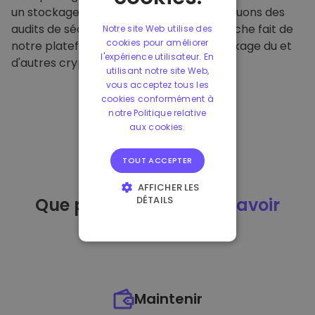
un stockage hors ligne sécurisé et effectuons des
audits de sécurité réguliers. Cette approche fait de
Notre site Web utilise des
cookies pour améliorer
notre plateforme un refuge pour le stockage du et
l'expérience utilisateur. En
d'autres crypto-monnaies.
utilisant notre site Web,
vous acceptez tous les
cookies conformément à
notre Politique relative
aux cookies.
TOUT ACCEPTER
AFFICHER LES
DÉTAILS
Que puis-je faire
après avoir
STRICTEMENT
acheté
du ?
NÉCESSAIRES
PERFORMANCE
CIBLAGE
Maintenir
FONCTIONNALITÉ