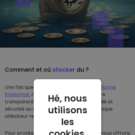
Comment et où
stocker
du ?
Une fois que vous achetez du sur
la plateforme
Kriptomat
, nous le transférons de manière
Hé, nous
transparente dans votre portefeuille dédié et
utilisons
sécurisé au sein de notre plateforme. Chaque
utilisateur reçoit un portefeuille individuel.
les
cookies.
Pour protéger nos clients et leurs fonds, nous offrons