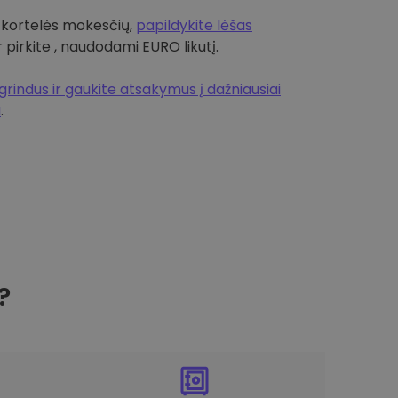
 kortelės mokesčių,
papildykite lėšas
r pirkite , naudodami EURO likutį.
rindus ir gaukite atsakymus į dažniausiai
a
.
?