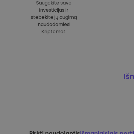
Saugokite savo
investicijas ir
stebėkite jų augimą
naudodamiesi
Kriptomat.
Iš
Pirkti naudojantis
Išmaniaisiais portf