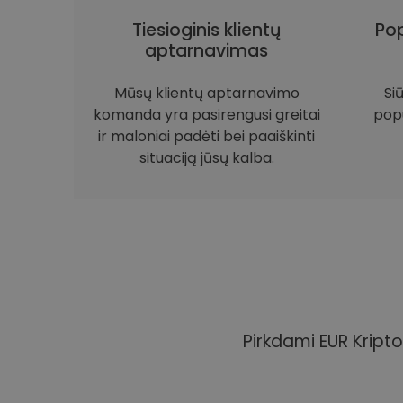
Tiesioginis klientų
Pop
aptarnavimas
Mūsų klientų aptarnavimo
Si
komanda yra pasirengusi greitai
popu
ir maloniai padėti bei paaiškinti
situaciją jūsų kalba.
Pirkdami EUR Kripto