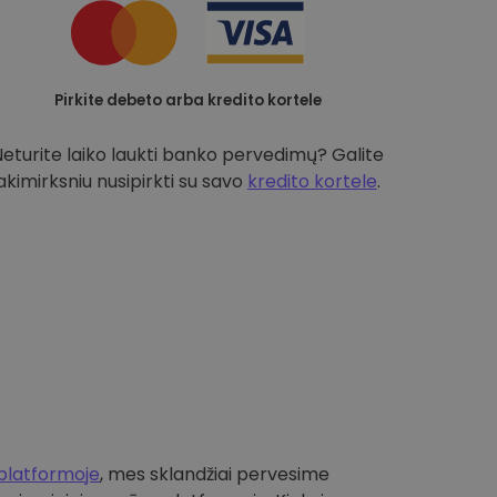
Pirkite debeto arba kredito kortele
Neturite laiko laukti banko pervedimų? Galite
akimirksniu nusipirkti su savo
kredito kortele
.
platformoje
, mes sklandžiai pervesime