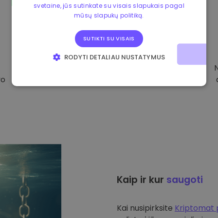
svetaine, jūs sutinkate su visais slapukais pagal
mūsų slapukų politiką.
SUTIKTI SU VISAIS
RODYTI DETALIAU NUSTATYMUS
BŪTINIEJI
VEIKIMĄ GERINANTYS
vo
TIKSLINIAI
FUNKCINIAI
Kaip ir kur
saugoti
Kai nusipirksite
Kriptomat 