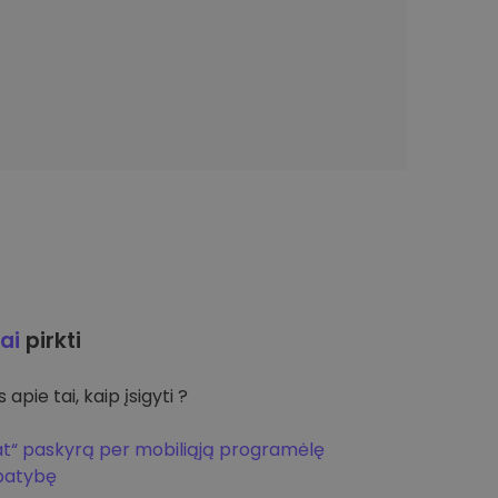
ai
pirkti
apie tai, kaip įsigyti ?
at“ paskyrą per mobiliąją programėlę
apatybę