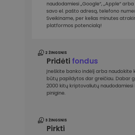
naudodamiesi „Google“, „Apple“ arba el
savo el. pašto adresą, telefono numer
Investicijų tyrinėtojas
Rask savo kripto strategiją
Sveikiname, per kelias minutes atrak
platformos potencialą!
2 ŽINGSNIS
Pridėti
fondus
Įneškite banko indėlį arba naudokite k
būtų papildytos dar greičiau. Dabar gal
2000 kitų kriptovaliutų naudodamies
pinigine.
3 ŽINGSNIS
Pirkti