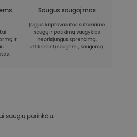
iems
Saugus saugojimas
į
Įsigijus kriptovaliutos suteikiame
tai
saugų ir patikimą saugyklos
ormą ir
neprisijungus sprendimą,
iu
užtikrinantį saugomų saugumą.
utas.
ai saugių parinkčių: