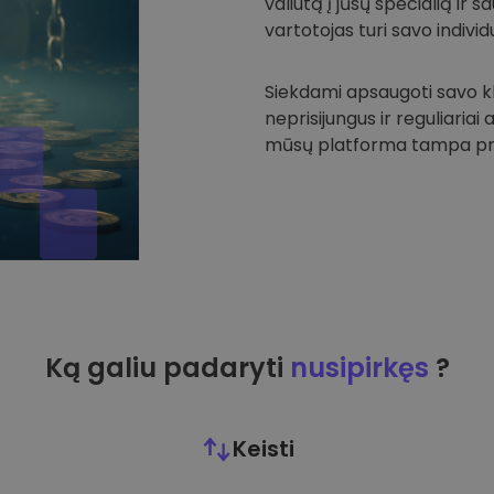
valiutą į jūsų specialią ir
vartotojas turi savo individu
Siekdami apsaugoti savo kli
neprisijungus ir reguliariai
mūsų platforma tampa prie
Ką galiu padaryti
nusipirkęs
?
Keisti