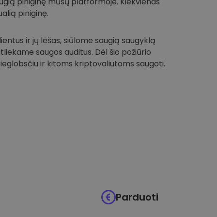
 saugią piniginę mūsų platformoje. Kiekvienas
alią piniginę.
entus ir jų lėšas, siūlome saugią saugyklą
 atliekame saugos auditus. Dėl šio požiūrio
globsčiu ir kitoms kriptovaliutoms saugoti.
Parduoti