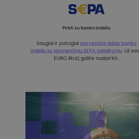
Pirkti su banko indėliu
Saugiai ir patogiai
perveskite lėšas banko
indėliu su
Momentiniu SEPA palaikymu
. Už sa
EURO likutį galite nusipirkti .