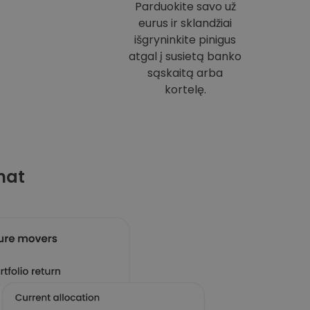
Parduokite savo už
eurus ir sklandžiai
išgryninkite pinigus
atgal į susietą banko
sąskaitą arba
kortelę.
mat