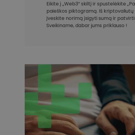
Eikite į „Web3“ skiltį ir spustelėkite „
paieškos piktogramą. Iš kriptovaliutų 
Įveskite norimą įsigyti sumą ir patvirt
Sveikiname, dabar jums priklauso !