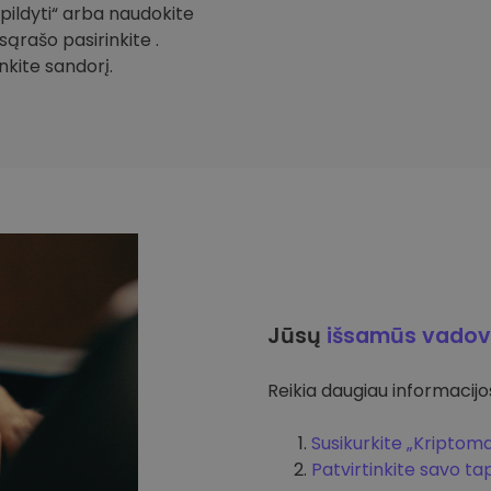
Papildyti“ arba naudokite
sąrašo pasirinkite .
inkite sandorį.
Jūsų
išsamūs vadov
Reikia daugiau informacijos 
Susikurkite „Kriptom
Patvirtinkite savo t