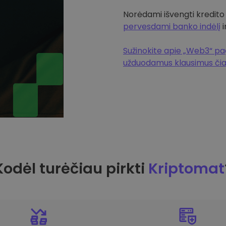
Norėdami išvengti kredito
pervesdami banko indėlį
i
Sužinokite apie „Web3“ pag
užduodamus klausimus či
Kodėl turėčiau pirkti
Kriptomat