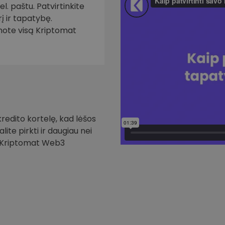
. paštu. Patvirtinkite
į ir tapatybę.
inote visą Kriptomat
redito kortelę, kad lėšos
ite pirkti ir daugiau nei
i Kriptomat Web3