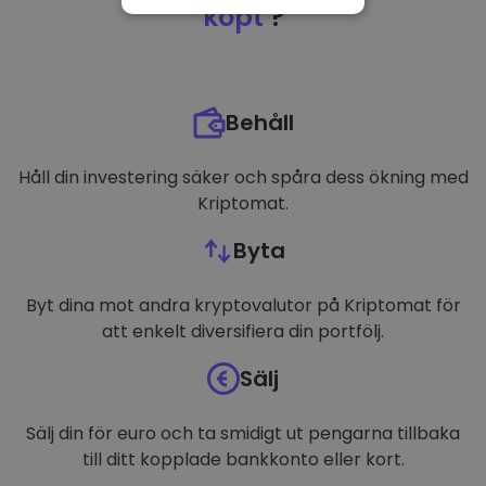
NÖDVÄNDIGT
köpt
?
PRESTANDA
INRIKTNING
Behåll
FUNKTIONER
Håll din investering säker och spåra dess ökning med
Kriptomat.
Byta
Byt dina mot andra kryptovalutor på Kriptomat för
att enkelt diversifiera din portfölj.
Sälj
Sälj din för euro och ta smidigt ut pengarna tillbaka
till ditt kopplade bankkonto eller kort.