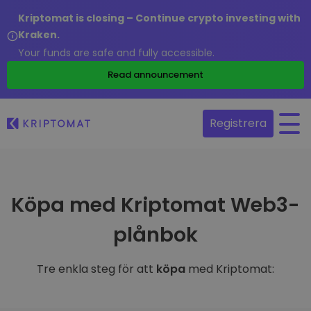
Kriptomat is closing – Continue crypto investing with
Kraken.
Your funds are safe and fully accessible.
Read announcement
Registrera
Köpa med Kriptomat Web3-
plånbok
Tre enkla steg för att
köpa
med Kriptomat: