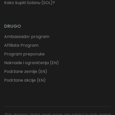
Kako kupiti Solanu (SOL)?
DRUGO
Ambassador program
Affiliate Program
Program preporuke
Naknade i ograničenja (EN)
Podržane zemlje (EN)
Podržane akcije (EN)
*Risk Warning: Digital asset prices are subject to high market