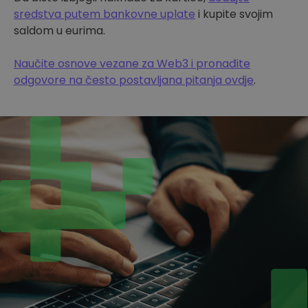
sredstva putem bankovne uplate
i kupite svojim
saldom u eurima.
Naučite osnove vezane za Web3 i pronađite
odgovore na često postavljana pitanja ovdje
.