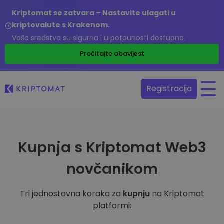
Kriptomat se zatvara – Nastavite ulagati u
kriptovalute s Krakenom.
Vaša sredstva su sigurna i u potpunosti dostupna.
Pročitajte obavijest
Registracija
Kupnja s Kriptomat Web3
novčanikom
Tri jednostavna koraka za
kupnju
na Kriptomat
platformi: