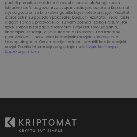
pasti ili porasti, a možda nećete dobiti povrat uloženog iznosa.
Isključivo ste Vi odgovorni za svoje investicijske odluke, a Kriptomat
nije odgovoran za bilo kakve gubitke koje možete pretrpjeti. Rezultati
iz prošlosti nisu pouzdan pokazatelj budućih rezultata. Trebali biste
ulagati samo u proizvode koji su vam poznati i za koje razumijete
rizike. Trebali biste pažljivo razmotriti svoje iskustvo ulaganja,
financijsku situaciju, ciljeve ulaganja i toleranciju na rizik te se
posavjetovati s neovisnim financijskim savjetnikom prije bilo
kakvog ulaganja. Ovaj materijal ne treba tumačiti kao financijski
savjet. Za više informacija pogledajte naše
Uvjete korištenja
i
Upozorenje o riziku
.