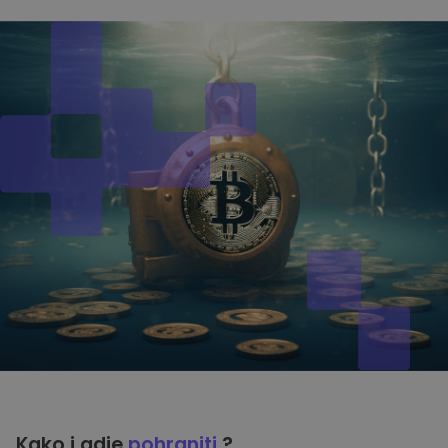
Kako i gdje
pohraniti
?