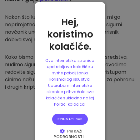
Nakon što kupite na
Kriptomat platformi
, mi ga
Hej,
neprimjetno prenosimo u vaš namjenski i sigurni
koristimo
novčanik unutar naše platforme. Svaki korisnik
dobiva svoj novčanik.
kolačiće.
Kako bismo zaštitili naše klijente i njihova sredstva,
Ova internetska stranica
nudimo sigurnu izvanmrežnu pohranu i provodimo
upotrebljava kolačiće u
redovite sigurnosne provjere. Ovakvim pristupom
svrhe poboljšanja
činimo našu platformu sigurnim mjestom za pohranu
korisničkog iskustva.
Uporabom internetske
i drugih kriptovaluta.
stranice prihvaćate sve
kolačiće sukladno našoj
Politici kolačića.
PRIHVATI SVE
PRIKAŽI
PODROBNOSTI