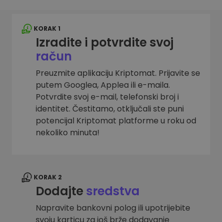
KORAK 1
Izradite i potvrdite svoj
račun
Preuzmite aplikaciju Kriptomat. Prijavite se
putem Googlea, Applea ili e-maila.
Potvrdite svoj e-mail, telefonski broj i
identitet. Čestitamo, otključali ste puni
potencijal Kriptomat platforme u roku od
nekoliko minuta!
KORAK 2
Dodajte
sredstva
Napravite bankovni polog ili upotrijebite
svoju karticu za još brže dodavanje