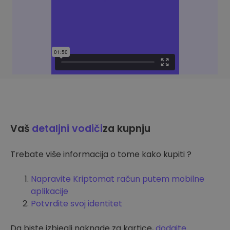
Vaš
detaljni vodiči
za kupnju
Trebate više informacija o tome kako kupiti ?
Napravite Kriptomat račun putem mobilne
aplikacije
Potvrdite svoj identitet
Da biste izbjegli naknade za kartice,
dodajte