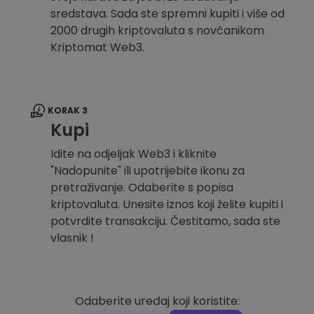
sredstava. Sada ste spremni kupiti i više od
2000 drugih kriptovaluta s novčanikom
Kriptomat Web3.
KORAK 3
Kupi
Idite na odjeljak Web3 i kliknite
"Nadopunite" ili upotrijebite ikonu za
pretraživanje. Odaberite s popisa
kriptovaluta. Unesite iznos koji želite kupiti i
potvrdite transakciju. Čestitamo, sada ste
vlasnik !
Odaberite uređaj koji koristite: