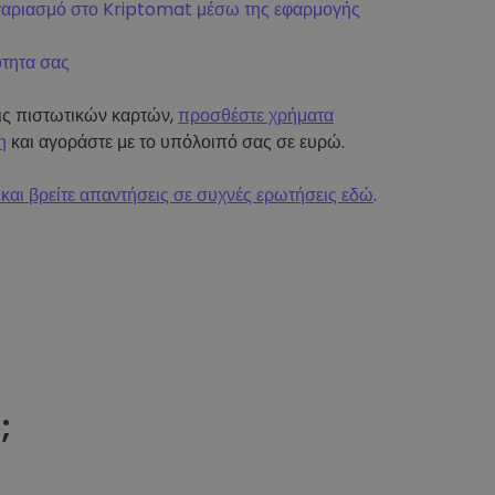
γαριασμό στο Kriptomat μέσω της εφαρμογής
ότητα σας
εις πιστωτικών καρτών,
προσθέστε χρήματα
η
και αγοράστε με το υπόλοιπό σας σε ευρώ.
και βρείτε απαντήσεις σε συχνές ερωτήσεις εδώ
.
t
;