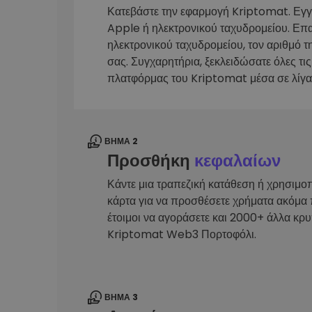
Κατεβάστε την εφαρμογή Kriptomat. Εγ
Εξερεύνηση επενδύσεω
Apple ή ηλεκτρονικού ταχυδρομείου. Επ
Βρες τη δική σου crypto στ
ηλεκτρονικού ταχυδρομείου, τον αριθμό τ
σας. Συγχαρητήρια, ξεκλειδώσατε όλες τις
πλατφόρμας του Kriptomat μέσα σε λίγα
ΒΉΜΑ 2
Προσθήκη
κεφαλαίων
Κάντε μια τραπεζική κατάθεση ή χρησιμο
κάρτα για να προσθέσετε χρήματα ακόμα 
έτοιμοι να αγοράσετε και 2000+ άλλα κρ
Kriptomat Web3 Πορτοφόλι.
ΒΉΜΑ 3