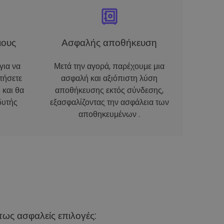
ιους
Ασφαλής αποθήκευση
για να
Μετά την αγορά, παρέχουμε μια
τήσετε
ασφαλή και αξιόπιστη λύση
 και θα
αποθήκευσης εκτός σύνδεσης,
δυτής
εξασφαλίζοντας την ασφάλεια των
αποθηκευμένων .
ως ασφαλείς επιλογές: