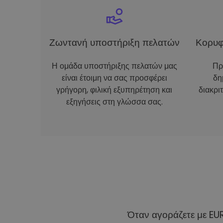
Ζωντανή υποστήριξη πελατών
Κορυφ
Η ομάδα υποστήριξης πελατών μας
Πρ
είναι έτοιμη να σας προσφέρει
δη
γρήγορη, φιλική εξυπηρέτηση και
διακρι
εξηγήσεις στη γλώσσα σας.
Όταν αγοράζετε με EU