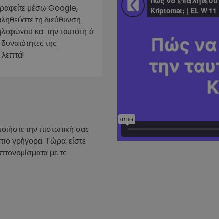
γραφείτε μέσω Google,
ν
αληθεύστε τη διεύθυνση
ρατηγική
ηλεφώνου και την ταυτότητά
 δυνατότητες της
 λεπτά!
ποιήστε την πιστωτική σας
πιο γρήγορα. Τώρα, είστε
υπτονομίσματα με το