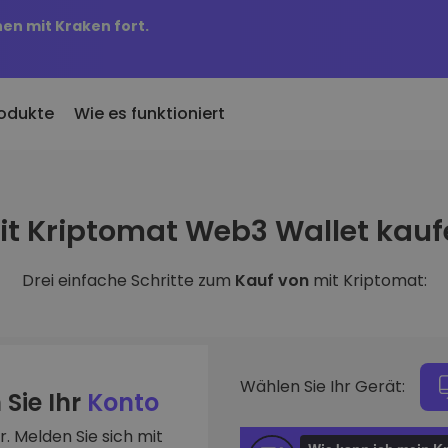
nen mit Kraken fort.
odukte
Wie es funktioniert
KriptoEarn
Preisbenachric
inzugefügt
it Kriptomat Web3 Wallet kauf
Verdienen Sie Prämien für Ihre
Preisaktualisierung
 Kriptomat hinzugefügte
Kryptowährungen
Ihre Lieblings-Tok
Drei einfache Schritte zum
Kauf von
mit Kriptomat:
Vermögenswer
ich für 100 € gekauft
Tresor
Entdecken Sie
…
Sparen Sie Krypto für Ihre Zukunft
Investitionsmögli
 es heute wert
Wiederkehrender Kauf
Portfolio-Anal
Regelmäßig geplante Investitionen
Intelligente Einblic
(DCA)
Wählen Sie Ihr Gerät:
optimale Perform
 Sie Ihr
Konto
. Melden Sie sich mit