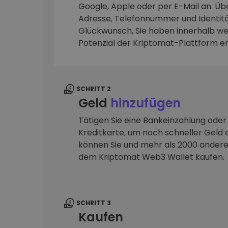
Google, Apple oder per E-Mail an. Übe
Adresse, Telefonnummer und Identitä
Investitions-Explorer
Finde deine Krypto-Strategie
Glückwunsch, Sie haben innerhalb we
Potenzial der Kriptomat-Plattform e
SCHRITT 2
Geld
hinzufügen
Tätigen Sie eine Bankeinzahlung oder
Kreditkarte, um noch schneller Geld e
können Sie und mehr als 2000 ander
dem Kriptomat Web3 Wallet kaufen.
SCHRITT 3
Kaufen