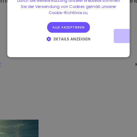
omat kaufen, haben Sie Zugang zu verschiedene
Durch die weitere Nutzung unserer Webseite stimmen
Sie der Verwendung von Cookies gemäß unserer
Cookie-Richtlinie zu.
ALLE AKZEPTIEREN
DETAILS ANZEIGEN
UNBEDINGT ERFORDERLICH
PERFORMANCE
TARGETING
FUNKTIONALITÄT
r
-