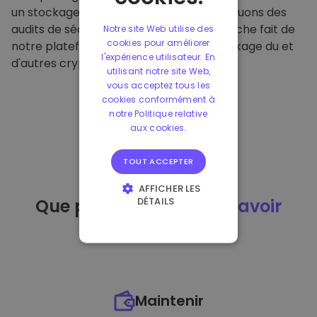
un stockage hors ligne sécurisé et effectuons des
audits de sécurité réguliers. Cette approche fait de
Notre site Web utilise des
cookies pour améliorer
notre plateforme un refuge pour le stockage du et
l'expérience utilisateur. En
d'autres crypto-monnaies.
utilisant notre site Web,
vous acceptez tous les
cookies conformément à
notre Politique relative
aux cookies.
TOUT ACCEPTER
AFFICHER LES
DÉTAILS
Que puis-je faire
après avoir
STRICTEMENT
acheté
du ?
NÉCESSAIRES
PERFORMANCE
CIBLAGE
Maintenir
FONCTIONNALITÉ