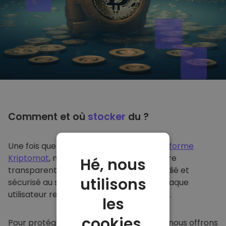
Comment et où
stocker
du ?
Une fois que vous achetez du sur
la plateforme
Kriptomat
, nous le transférons de manière
Hé, nous
transparente dans votre portefeuille dédié et
utilisons
sécurisé au sein de notre plateforme. Chaque
utilisateur reçoit un portefeuille individuel.
les
cookies.
Pour protéger nos clients et leurs fonds, nous offrons