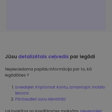
Jūsu
detalizētais ceļvedis
par iegādi
Nepieciešama papildu informācija par to, kā
iegādāties ?
Izveidojiet Kriptomat kontu, izmantojot mobilo
lietotni
Pārbaudiet savu identitāti
Lai izvairītos no kredītkartes maksām,
pievienojiet