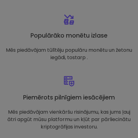
Populārāko monētu izlase
Mēs piedāvājam tūlītēju populāru monētu un žetonu
iegādi, tostarp .
Piemērots pilnīgiem iesācējiem
Mēs piedāvājam vienkāršu risinājumu, kas jums ļauj
ātri apgūt mūsu platformu un kļūt par pārliecinātu
kriptogrāfijas investoru.