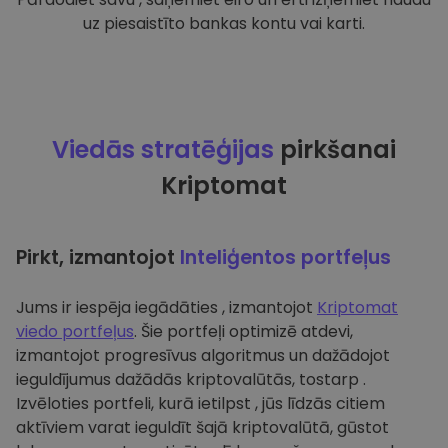
uz piesaistīto bankas kontu vai karti.
Viedās stratēģijas
pirkšanai
Kriptomat
Pirkt, izmantojot
Inteliģentos portfeļus
Jums ir iespēja iegādāties , izmantojot
Kriptomat
viedo portfeļus
. Šie portfeļi optimizē atdevi,
izmantojot progresīvus algoritmus un dažādojot
ieguldījumus dažādās kriptovalūtās, tostarp .
Izvēloties portfeli, kurā ietilpst , jūs līdzās citiem
aktīviem varat ieguldīt šajā kriptovalūtā, gūstot