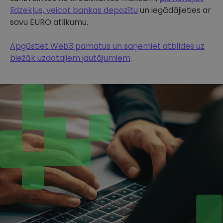
līdzekļus, veicot bankas depozītu
un iegādājieties ar
savu EURO atlikumu.
Apgūstiet Web3 pamatus un saņemiet atbildes uz
biežāk uzdotajiem jautājumiem
.