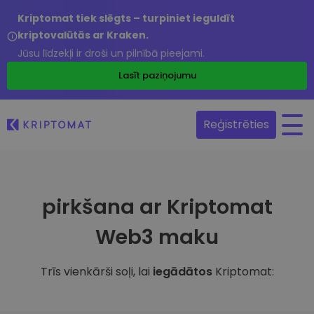
Kriptomat tiek slēgts – turpiniet ieguldīt
kriptovalūtās ar Kraken.
Jūsu līdzekļi ir droši un pilnībā pieejami.
Lasīt paziņojumu
Reģistrēties
pirkšana ar Kriptomat
Web3 maku
Trīs vienkārši soļi, lai
iegādātos
Kriptomat: