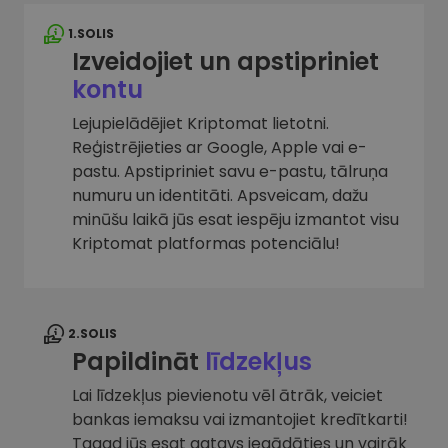
1.SOLIS
Izveidojiet un apstipriniet
kontu
Lejupielādējiet Kriptomat lietotni.
Reģistrējieties ar Google, Apple vai e-
pastu. Apstipriniet savu e-pastu, tālruņa
numuru un identitāti. Apsveicam, dažu
minūšu laikā jūs esat iespēju izmantot visu
Kriptomat platformas potenciālu!
2.SOLIS
Papildināt
līdzekļus
Lai līdzekļus pievienotu vēl ātrāk, veiciet
bankas iemaksu vai izmantojiet kredītkarti!
Tagad jūs esat gatavs iegādāties un vairāk