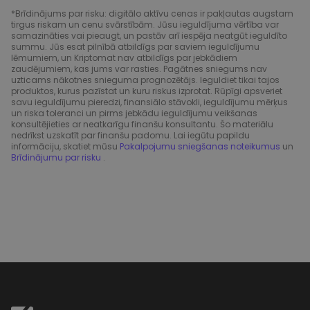
*Brīdinājums par risku: digitālo aktīvu cenas ir pakļautas augstam
tirgus riskam un cenu svārstībām. Jūsu ieguldījuma vērtība var
samazināties vai pieaugt, un pastāv arī iespēja neatgūt ieguldīto
summu. Jūs esat pilnībā atbildīgs par saviem ieguldījumu
lēmumiem, un Kriptomat nav atbildīgs par jebkādiem
zaudējumiem, kas jums var rasties. Pagātnes sniegums nav
uzticams nākotnes snieguma prognozētājs. Ieguldiet tikai tajos
produktos, kurus pazīstat un kuru riskus izprotat. Rūpīgi apsveriet
savu ieguldījumu pieredzi, finansiālo stāvokli, ieguldījumu mērķus
un riska toleranci un pirms jebkādu ieguldījumu veikšanas
konsultējieties ar neatkarīgu finanšu konsultantu. Šo materiālu
nedrīkst uzskatīt par finanšu padomu. Lai iegūtu papildu
informāciju, skatiet mūsu
Pakalpojumu sniegšanas noteikumus
un
Brīdinājumu par risku
.