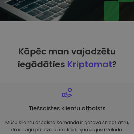
Kāpēc man vajadzētu
iegādāties
Kriptomat
?
Tiešsaistes klientu atbalsts
Mūsu klientu atbalsta komanda ir gatava sniegt ātru,
draudzīgu palīdzību un skaidrojumus jūsu valodā.