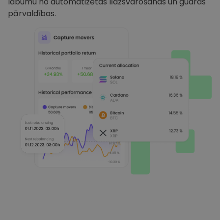
labumu no automatizētas līdzsvarošanas un gudras
pārvaldības.