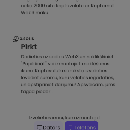
nekā 2000 citu kriptovalūtu ar Kriptomat
Web3 maku.
3.SOLIS
Pirkt
Dodieties uz sadaļu Web3 un noklikšķiniet
"Papildināt" vai izmantojiet meklēšanas
ikonu. Kriptovalūtu sarakstā izvēlieties .
Ievadiet summu, kuru vēlaties iegādāties,
un apstipriniet darījumu! Apsveicam, jums
tagad pieder .
Izvēlieties ierīci, kuru izmantojat:
Dators
Telefons