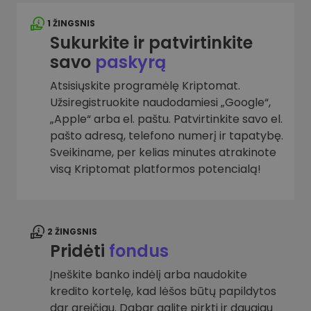
1 ŽINGSNIS
Sukurkite ir patvirtinkite
savo
paskyrą
Atsisiųskite programėlę Kriptomat.
Užsiregistruokite naudodamiesi „Google“,
„Apple“ arba el. paštu. Patvirtinkite savo el.
pašto adresą, telefono numerį ir tapatybę.
Sveikiname, per kelias minutes atrakinote
visą Kriptomat platformos potencialą!
2 ŽINGSNIS
Pridėti
fondus
Įneškite banko indėlį arba naudokite
kredito kortelę, kad lėšos būtų papildytos
dar greičiau. Dabar galite pirkti ir daugiau