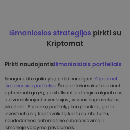
Išmaniosios strategijos
pirkti su
Kriptomat
Pirkti naudojantis
Išmaniaisiais portfeliais
Išnagrinėkite galimybę pirkti naudojant
Kriptomat
išmaniuosius portfelius
. Šie portfeliai sukurti siekiant
optimizuoti grąžą, pasitelkiant pažangius algoritmus
ir diversifikuojant investicijas į įvairias kriptovaliutas,
įskaitant . Pasirinkę portfelį, į kurį įtraukta , galite
investuoti į šią kriptovaliutą kartu su kitu turtu,
naudodamiesi automatinio subalansavimo ir
išmaniojo valdymo privalumais.