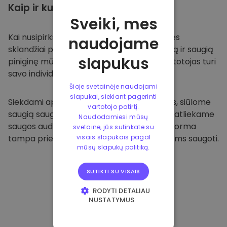
Kaip ir kur
saugoti
Sveiki, mes
Kai nusipirksite
Kriptomat platformoje
, mes
naudojame
sklandžiai pervesime valiutą į jūsų specialią ir saugią
slapukus
piniginę mūsų platformoje. Kiekvienas vartotojas turi
savo individualią piniginę.
Šioje svetainėje naudojami
slapukai, siekiant pagerinti
Siekdami apsaugoti savo klientus ir jų lėšas, siūlome
vartotojo patirtį.
saugią saugyklą neprisijungus ir reguliariai atliekame
Naudodamiesi mūsų
saugos auditus. Dėl šio požiūrio mūsų platforma
svetaine, jūs sutinkate su
tampa prieglobsčiu ir kitoms kriptovaliutoms saugoti.
visais slapukais pagal
mūsų slapukų politiką.
SUTIKTI SU VISAIS
RODYTI DETALIAU
NUSTATYMUS
BŪTINIEJI