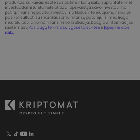
produktus, su kuriais esate susipažinę ir kurių riziką suprantate. Prieš
investuodami turėtumėte atidžiai apsvarstyti savo investavimo
patirtį, finansinę padėtį, investavimo tikslus ir toleruojamą riziką bei
pasikonsultuoti su nepriklausomu finansų patarėju. Ši medžiaga
neturėtų būti laikoma finansine konsultacija. Daugiau informacijos
rasite mūsų
Paslaugų teikimo sąlygose taisyklėse
ir
Įspėjime apie
riziką
.