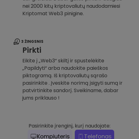
nei 2000 kitų kriptovaliutų naudodamiesi
Kriptomat Web3 pinigine.
3 ŽINGSNIS
Pirkti
Eikite į „Web3“ skiltį ir spustelėkite
„Papildyti“ arba naudokite paieškos
piktogramą. Iš kriptovaliutų sąrašo
pasirinkite . Įveskite norimą įsigyti sumą ir
patvirtinkite sandorį. Sveikiname, dabar
jums priklauso !
Pasirinkite įrenginį, kurį naudojate:
Kompiuteris
Telefonas