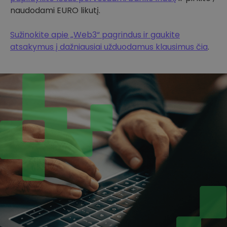
naudodami EURO likutį.
Sužinokite apie „Web3“ pagrindus ir gaukite
atsakymus į dažniausiai užduodamus klausimus čia
.