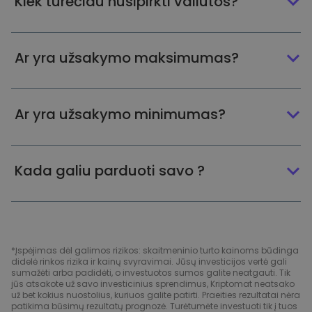
Kiek turėčiau nusipirkti valiutos?
Ar yra užsakymo maksimumas?
Ar yra užsakymo minimumas?
Kada galiu parduoti savo ?
*Įspėjimas dėl galimos rizikos: skaitmeninio turto kainoms būdinga
didelė rinkos rizika ir kainų svyravimai. Jūsų investicijos vertė gali
sumažėti arba padidėti, o investuotos sumos galite neatgauti. Tik
jūs atsakote už savo investicinius sprendimus, Kriptomat neatsako
už bet kokius nuostolius, kuriuos galite patirti. Praeities rezultatai nėra
patikima būsimų rezultatų prognozė. Turėtumėte investuoti tik į tuos