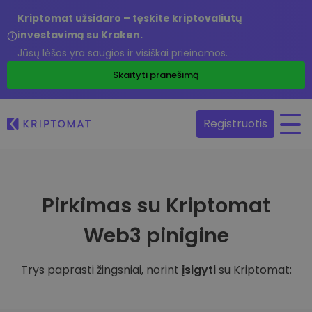
Kriptomat užsidaro – tęskite kriptovaliutų
investavimą su Kraken.
Jūsų lėšos yra saugios ir visiškai prieinamos.
Skaityti pranešimą
Registruotis
Pirkimas su Kriptomat
Web3 pinigine
Trys paprasti žingsniai, norint
įsigyti
su Kriptomat: