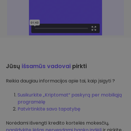
Jūsų
išsamūs vadovai
pirkti
Reikia daugiau informacijos apie tai, kaip įsigyti ?
Susikurkite „Kriptomat“ paskyrą per mobiliąją
programėlę
Patvirtinkite savo tapatybę
Norėdami išvengti kredito kortelės mokesčių,
papildykite lėšas pervesdami banko indėlį
ir pirkite ,