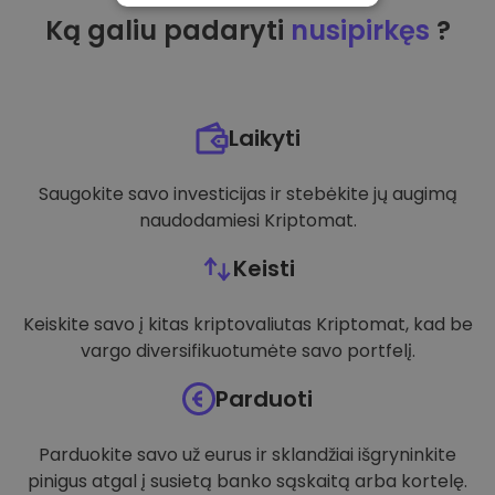
Ką galiu padaryti
nusipirkęs
?
VEIKIMĄ GERINANTYS
TIKSLINIAI
FUNKCINIAI
Laikyti
Saugokite savo investicijas ir stebėkite jų augimą
naudodamiesi Kriptomat.
Keisti
Keiskite savo į kitas kriptovaliutas Kriptomat, kad be
vargo diversifikuotumėte savo portfelį.
Parduoti
Parduokite savo už eurus ir sklandžiai išgryninkite
pinigus atgal į susietą banko sąskaitą arba kortelę.