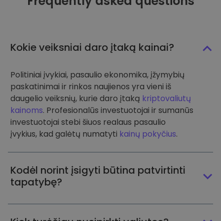
Frequently asked questions
Kokie veiksniai daro įtaką kainai?
Politiniai įvykiai, pasaulio ekonomika, įžymybių
paskatinimai ir rinkos naujienos yra vieni iš
daugelio veiksnių, kurie daro įtaką
kriptovaliutų
kainoms
. Profesionalūs investuotojai ir sumanūs
investuotojai stebi šiuos realaus pasaulio
įvykius, kad galėtų numatyti
kainų pokyčius
.
Kodėl norint įsigyti būtina patvirtinti
tapatybę?