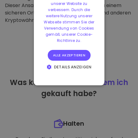
unserer Website zu
Dieser Ansatz macht unsere Plattform zu einem
verbessern. Durch die
sicheren Ort für die Aufbewahrung von und anderen
weitere Nutzung unserer
Kryptowährungen.
Webseite stimmen Sie der
Verwendung von Cookies
gemäß unserer Cookie-
Richtlinie zu.
ALLE AKZEPTIEREN
DETAILS ANZEIGEN
UNBEDINGT
Was kann ich tun
nachdem ich
ERFORDERLICH
gekauft habe?
PERFORMANCE
TARGETING
FUNKTIONALITÄT
Halten