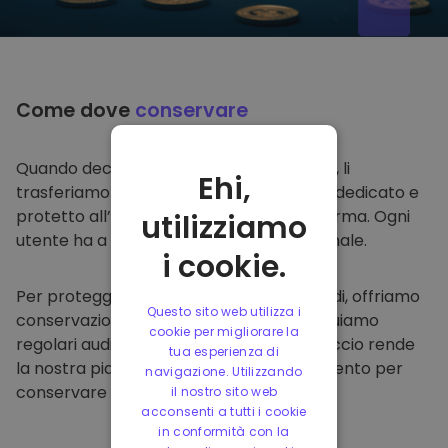
Come dove
conservare
Quando decidi di comprare su
Kriptomat
, li
Ehi,
trasferiamo direttamente nel tuo wallet dedicato e
protetto all’interno della nostra piattaforma. Ogni
utilizziamo
utente ha a disposizione un wallet personale.
i cookie.
Per proteggere i nostri clienti e i loro fondi, offriamo
Questo sito web utilizza i
conservazione offline protetta ed effettuiamo
cookie per migliorare la
regolari audit di sicurezza. Questo approccio rende
tua esperienza di
la nostra piattaforma un punto di riferimento per
navigazione. Utilizzando
conservare e altre criptovalute.
il nostro sito web
acconsenti a tutti i cookie
in conformità con la