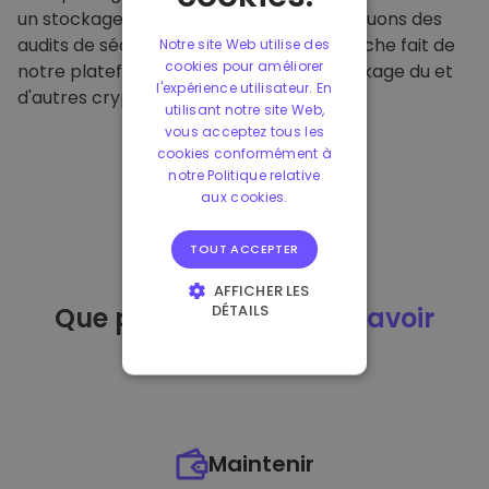
un stockage hors ligne sécurisé et effectuons des
audits de sécurité réguliers. Cette approche fait de
Notre site Web utilise des
cookies pour améliorer
notre plateforme un refuge pour le stockage du et
l'expérience utilisateur. En
d'autres crypto-monnaies.
utilisant notre site Web,
vous acceptez tous les
cookies conformément à
notre Politique relative
aux cookies.
TOUT ACCEPTER
AFFICHER LES
DÉTAILS
Que puis-je faire
après avoir
STRICTEMENT
acheté
du ?
NÉCESSAIRES
PERFORMANCE
CIBLAGE
Maintenir
FONCTIONNALITÉ