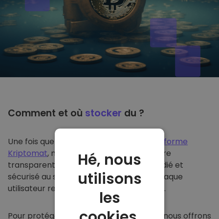
Comment et où
stocker
du ?
Une fois que vous achetez du sur
la plateforme
Kriptomat
, nous le transférons de manière
Hé, nous
transparente dans votre portefeuille dédié et
utilisons
sécurisé au sein de notre plateforme. Chaque
utilisateur reçoit un portefeuille individuel.
les
cookies.
Pour protéger nos clients et leurs fonds, nous offrons