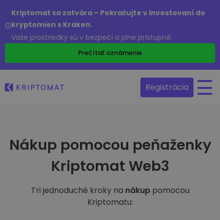
Kriptomat sa zatvára – Pokračujte v investovaní do
kryptomien s Kraken.
Vaše prostriedky sú v bezpečí a plne prístupné.
Prečítať oznámenie
Registrácia
Nákup pomocou peňaženky
Kriptomat Web3
Tri jednoduché kroky na
nákup
pomocou
Kriptomatu: