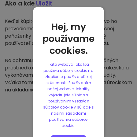
Ako a kde
Uložiť
Keď si kúpite na
Kriptomat
, bezproblémovo ho
Hej, my
prevedieme do vašej vyhradenej a bezpečnej
peňaženky v rámci našej platformy. Každý
používame
používateľ dostane individuálnu peňaženku.
cookies.
Na ochranu našich zákazníkov a ich finančných
Táto webová lokalita
prostriedkov ponúkame bezpečné offline úložisko a
používa súbory cookie na
vykonávame pravidelné bezpečnostné audity.
zlepšenie používateľskej
Vďaka tomuto prístupu je naša platforma útočiskom
skúsenosti. Používaním
na ukladanie a iných kryptomien.
našej webovej lokality
vyjadrujete súhlas s
používaním všetkých
súborov cookie v súlade s
našimi zásadami
používania súborov
cookie.