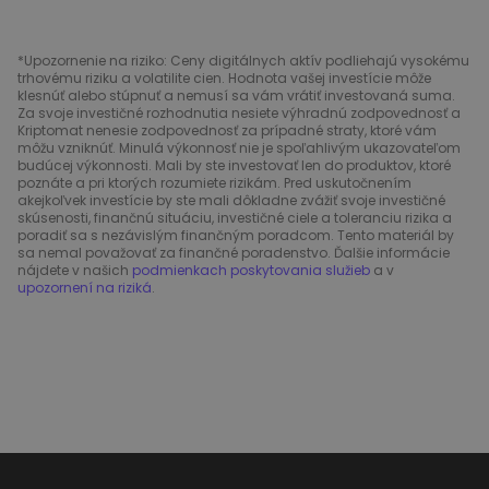
*Upozornenie na riziko: Ceny digitálnych aktív podliehajú vysokému
trhovému riziku a volatilite cien. Hodnota vašej investície môže
klesnúť alebo stúpnuť a nemusí sa vám vrátiť investovaná suma.
Za svoje investičné rozhodnutia nesiete výhradnú zodpovednosť a
Kriptomat nenesie zodpovednosť za prípadné straty, ktoré vám
môžu vzniknúť. Minulá výkonnosť nie je spoľahlivým ukazovateľom
budúcej výkonnosti. Mali by ste investovať len do produktov, ktoré
poznáte a pri ktorých rozumiete rizikám. Pred uskutočnením
akejkoľvek investície by ste mali dôkladne zvážiť svoje investičné
skúsenosti, finančnú situáciu, investičné ciele a toleranciu rizika a
poradiť sa s nezávislým finančným poradcom. Tento materiál by
sa nemal považovať za finančné poradenstvo. Ďalšie informácie
nájdete v našich
podmienkach poskytovania služieb
a v
upozornení na riziká
.