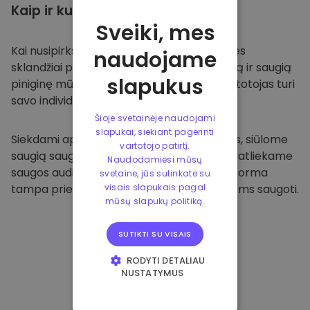
Kaip ir kur
saugoti
Sveiki, mes
Kai nusipirksite
Kriptomat platformoje
, mes
naudojame
sklandžiai pervesime valiutą į jūsų specialią ir saugią
slapukus
piniginę mūsų platformoje. Kiekvienas vartotojas turi
savo individualią piniginę.
Šioje svetainėje naudojami
slapukai, siekiant pagerinti
Siekdami apsaugoti savo klientus ir jų lėšas, siūlome
vartotojo patirtį.
saugią saugyklą neprisijungus ir reguliariai atliekame
Naudodamiesi mūsų
saugos auditus. Dėl šio požiūrio mūsų platforma
svetaine, jūs sutinkate su
tampa prieglobsčiu ir kitoms kriptovaliutoms saugoti.
visais slapukais pagal
mūsų slapukų politiką.
SUTIKTI SU VISAIS
RODYTI DETALIAU
NUSTATYMUS
BŪTINIEJI