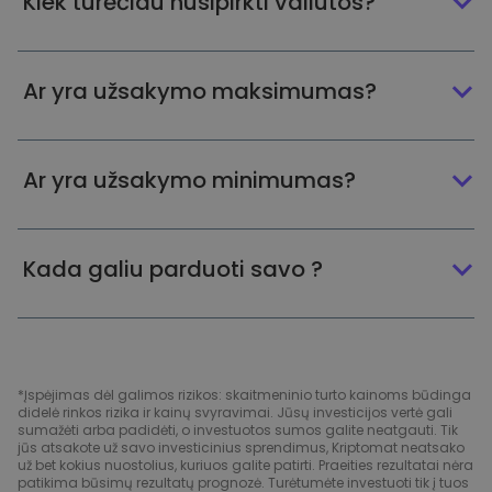
Kiek turėčiau nusipirkti valiutos?
Ar yra užsakymo maksimumas?
Ar yra užsakymo minimumas?
Kada galiu parduoti savo ?
*Įspėjimas dėl galimos rizikos: skaitmeninio turto kainoms būdinga
didelė rinkos rizika ir kainų svyravimai. Jūsų investicijos vertė gali
sumažėti arba padidėti, o investuotos sumos galite neatgauti. Tik
jūs atsakote už savo investicinius sprendimus, Kriptomat neatsako
už bet kokius nuostolius, kuriuos galite patirti. Praeities rezultatai nėra
patikima būsimų rezultatų prognozė. Turėtumėte investuoti tik į tuos