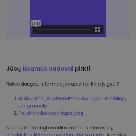
Jūsų
išsamūs vadovai
pirkti
Reikia daugiau informacijos apie tai, kaip įsigyti ?
Susikurkite „Kriptomat“ paskyrą per mobiliąją
programėlę
Patvirtinkite savo tapatybę
Norėdami išvengti kredito kortelės mokesčių,
papildykite lėšas pervesdami banko indėlį
ir pirkite ,