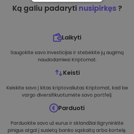
Ką galiu padaryti
nusipirkęs
?
VEIKIMĄ GERINANTYS
TIKSLINIAI
FUNKCINIAI
Laikyti
Saugokite savo investicijas ir stebėkite jų augimą
naudodamiesi Kriptomat.
Keisti
Keiskite savo į kitas kriptovaliutas Kriptomat, kad be
vargo diversifikuotumėte savo portfelį.
Parduoti
Parduokite savo už eurus ir sklandžiai išgryninkite
pinigus atgal į susietą banko sąskaitą arba kortelę.