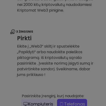
nei 2000 kitų kriptovaliutų naudodamiesi
Kriptomat Web3 pinigine.
3 ŽINGSNIS
Pirkti
Eikite į „Web3“ skiltį ir spustelėkite
„Papildyti“ arba naudokite paieškos
piktogramą. Iš kriptovaliutų sąrašo
pasirinkite . Įveskite norimą įsigyti sumą ir
patvirtinkite sandorį. Sveikiname, dabar
jums priklauso !
Pasirinkite įrenginį, kurį naudojate:
Kompiuteris
Telefonas