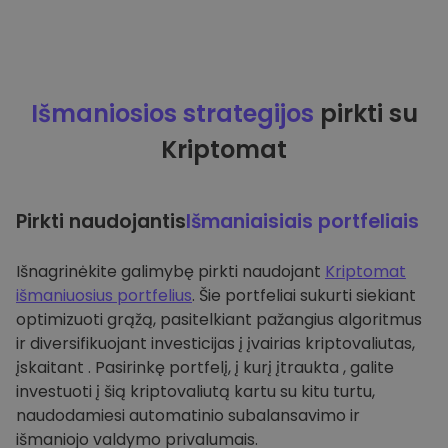
Išmaniosios strategijos
pirkti su
Kriptomat
Pirkti naudojantis
Išmaniaisiais portfeliais
Išnagrinėkite galimybę pirkti naudojant
Kriptomat
išmaniuosius portfelius
. Šie portfeliai sukurti siekiant
optimizuoti grąžą, pasitelkiant pažangius algoritmus
ir diversifikuojant investicijas į įvairias kriptovaliutas,
įskaitant . Pasirinkę portfelį, į kurį įtraukta , galite
investuoti į šią kriptovaliutą kartu su kitu turtu,
naudodamiesi automatinio subalansavimo ir
išmaniojo valdymo privalumais.