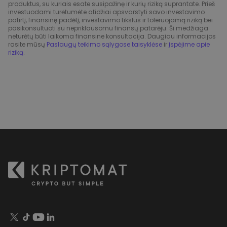
produktus, su kuriais esate susipažinę ir kurių riziką suprantate. Prieš
investuodami turėtumėte atidžiai apsvarstyti savo investavimo
patirtį, finansinę padėtį, investavimo tikslus ir toleruojamą riziką bei
pasikonsultuoti su nepriklausomu finansų patarėju. Ši medžiaga
neturėtų būti laikoma finansine konsultacija. Daugiau informacijos
rasite mūsų
Paslaugų teikimo sąlygose taisyklėse
ir
Įspėjime apie
riziką
.