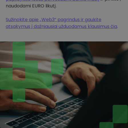
naudodami EURO likutį.
Sužinokite apie „Web3“ pagrindus ir gaukite
atsakymus į dažniausiai užduodamus klausimus čia
.