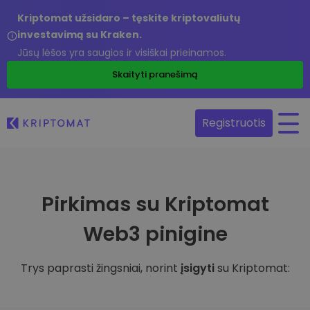
Kriptomat užsidaro – tęskite kriptovaliutų
investavimą su Kraken.
Jūsų lėšos yra saugios ir visiškai prieinamos.
Skaityti pranešimą
Registruotis
Pirkimas su Kriptomat
Web3 pinigine
Trys paprasti žingsniai, norint
įsigyti
su Kriptomat: