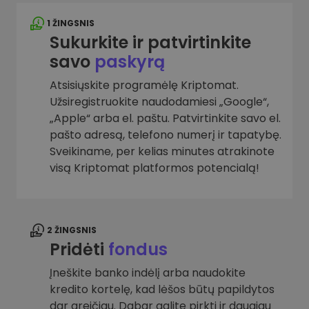
1 ŽINGSNIS
Sukurkite ir patvirtinkite
savo
paskyrą
Atsisiųskite programėlę Kriptomat.
Užsiregistruokite naudodamiesi „Google“,
„Apple“ arba el. paštu. Patvirtinkite savo el.
pašto adresą, telefono numerį ir tapatybę.
Sveikiname, per kelias minutes atrakinote
visą Kriptomat platformos potencialą!
2 ŽINGSNIS
Pridėti
fondus
Įneškite banko indėlį arba naudokite
kredito kortelę, kad lėšos būtų papildytos
dar greičiau. Dabar galite pirkti ir daugiau