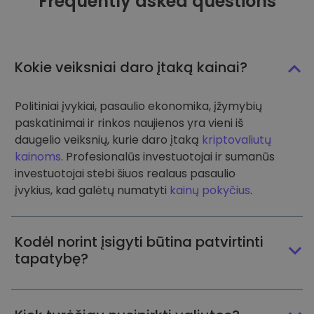
Frequently asked questions
Kokie veiksniai daro įtaką kainai?
Politiniai įvykiai, pasaulio ekonomika, įžymybių
paskatinimai ir rinkos naujienos yra vieni iš
daugelio veiksnių, kurie daro įtaką
kriptovaliutų
kainoms
. Profesionalūs investuotojai ir sumanūs
investuotojai stebi šiuos realaus pasaulio
įvykius, kad galėtų numatyti
kainų pokyčius
.
Kodėl norint įsigyti būtina patvirtinti
tapatybę?