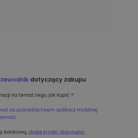
rzewodnik
dotyczący zakupu
acji na temat tego, jak kupić ?
mat za pośrednictwem aplikacji mobilnej
żsamość
tę bankową,
dodaj środki, dokonując