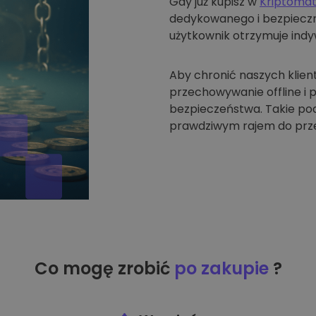
Gdy już kupisz w
Kriptoma
dedykowanego i bezpieczne
użytkownik otrzymuje indyw
Aby chronić naszych klien
przechowywanie offline i
bezpieczeństwa. Takie pode
prawdziwym rajem do prze
Co mogę zrobić
po zakupie
?