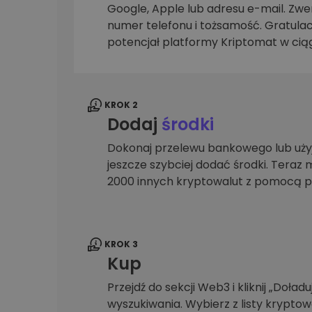
Google, Apple lub adresu e-mail. Zwer
Explorer inwestycji
numer telefonu i tożsamość. Gratulac
Znajdź swoją strategię krypto
potencjał platformy Kriptomat w ciąg
KROK 2
Dodaj
środki
Dokonaj przelewu bankowego lub użyj
jeszcze szybciej dodać środki. Teraz 
2000 innych kryptowalut z pomocą p
KROK 3
Kup
Przejdź do sekcji Web3 i kliknij „Doładuj
wyszukiwania. Wybierz z listy krypto