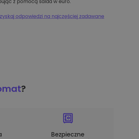
pując z pomocą salda w euro.
zyskaj odpowiedzi na najczęściej zadawane
tomat
?
a
Bezpieczne