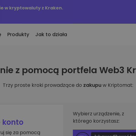
e w kryptowaluty z Kraken.
ę
Produkty
Jak to działa
KriptoEarn
Alerty c
ie z pomocą portfela Web3 K
to
nio dodane
Zdobywaj nagrody za swoje
Aktualizac
okeny dodane do Kriptomat
kryptowaluty
tokenów w 
Trzy proste kroki prowadzące do
zakupu
w Kriptomat:
śli za równowartość
Skarbiec
Przegląd
kupiłbym…
Zachowaj kryptowaluty na swoją
Odkryj moż
 byłoby to warte
przyszłość
Analiza p
Zakup Cykliczny
ie w
Inteligent
Regularnie zaplanowane
Wybierz urządzenie, z
zapewniaj
inwestycje (DCA)
e
konto
którego korzystasz:
fel
ruj się za pomocą