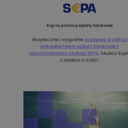
Kup za pomocą wpłaty bankowej
Bezpiecznie i wygodnie
przelewaj środki za
pośrednictwem wpłaty bankowej z
natychmiastową obsługą SEPA
. Możesz kupi
z saldem w EURO.