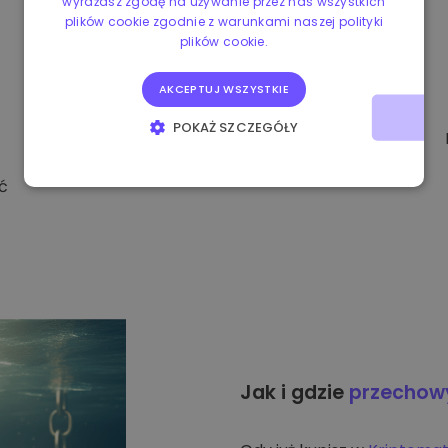
wyrażasz zgodę na używanie przez nas wszystkich
plików cookie zgodnie z warunkami naszej polityki
plików cookie.
AKCEPTUJ WSZYSTKIE
POKAŻ SZCZEGÓŁY
NIEZBĘDNE
WYDAJNOŚĆ
ć
TARGETOWANIE
FUNKCJONALNOŚĆ
Jak i gdzie
przecho