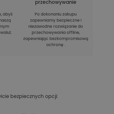
h
przechowywanie
e, abyś
Po dokonaniu zakupu
naszą
zapewniamy bezpieczne i
ewnym
niezawodne rozwiązanie do
walut.
przechowywania offline,
zapewniając bezkompromisową
ochronę .
cie bezpiecznych opcji: