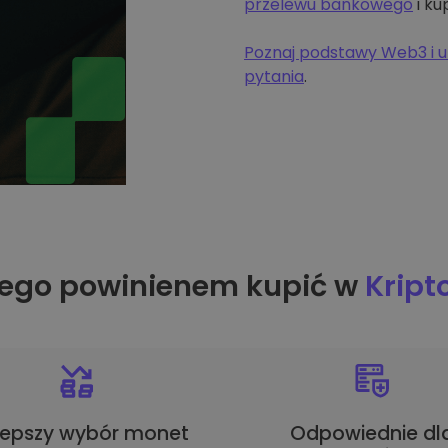
przelewu bankowego
i ku
Poznaj podstawy Web3 i u
pytania
.
ego powinienem kupić w
Krip
lepszy wybór monet
Odpowiednie dl