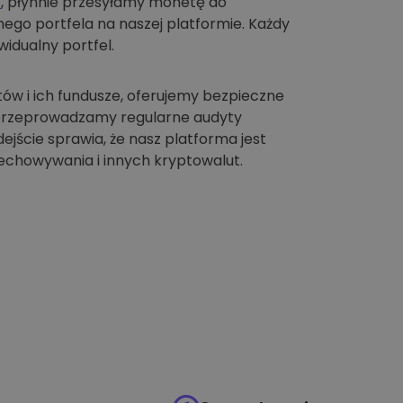
t
, płynnie przesyłamy monetę do
go portfela na naszej platformie. Każdy
idualny portfel.
tów i ich fundusze, oferujemy bezpieczne
 przeprowadzamy regularne audyty
jście sprawia, że nasz platforma jest
chowywania i innych kryptowalut.