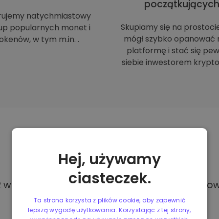
początkującyc
rujemy natychmiastowy
Skupiamy się na prostoci
up popularnych monet i
mógł szybko opanować 
okenów, w tym m.in. .
platformę i stać się p
siebie inwestorem krypto
Metody
płatności
Hej, używamy
ciasteczek.
w Kriptomat, masz dostęp do różnych i całkowi
Ta strona korzysta z plików cookie, aby zapewnić
lepszą wygodę użytkowania. Korzystając z tej strony,