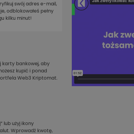
yfikuj swój adres e-mail,
je, odblokowałeś pełny
walut
u kilku minut!
 karty bankowej, aby
możesz kupić i ponad
ortfela Web3 Kriptomat.
” lub użyj ikony
walut. Wprowadź kwotę,