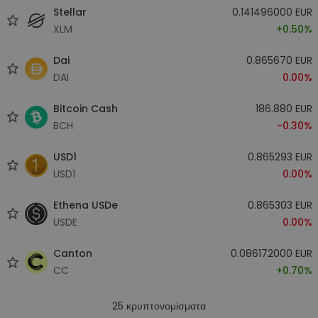
Stellar
0.141496000 EUR
XLM
+0.50%
Dai
0.865670 EUR
DAI
0.00%
Bitcoin Cash
186.880 EUR
BCH
-0.30%
USD1
0.865293 EUR
USD1
0.00%
Ethena USDe
0.865303 EUR
USDE
0.00%
Canton
0.086172000 EUR
CC
+0.70%
25
κρυπτονομίσματα