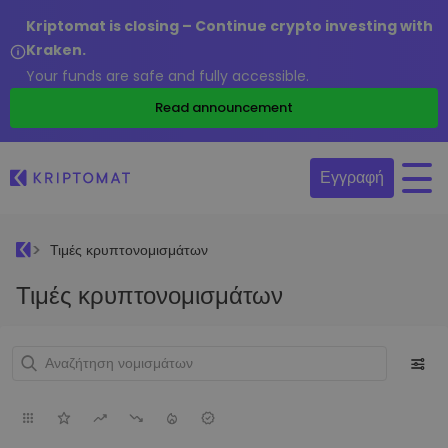
Kriptomat is closing – Continue crypto investing with
Kraken.
Your funds are safe and fully accessible.
Read announcement
Εγγραφή
Τιμές κρυπτονομισμάτων
Τιμές κρυπτονομισμάτων