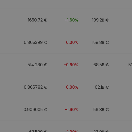
mat
iptomonedas
1650.72 €
+1.60%
199.2B €
ersiones
ia cripto
0.865399 €
0.00%
158.8B €
514.280 €
-0.60%
68.5B €
5
0.865782 €
0.00%
62.1B €
0.909005 €
-1.60%
56.8B €
63.590 €
-1.00%
37.0B €