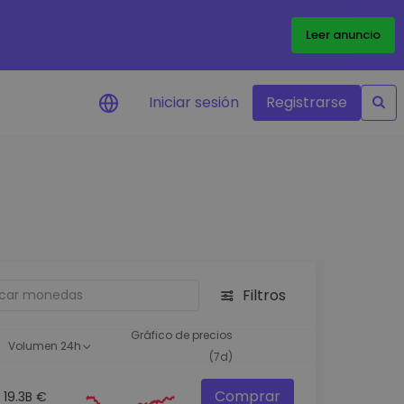
Leer anuncio
Iniciar sesión
Registrarse
ertas de precios
tualizaciones de precios a
empo real para tus tokens
voritos
plorar activos
scubre oportunidades de
Filtros
versión
álisis de cartera
Gráfico de precios
Volumen 24h
rspectiva inteligente para un
(7d)
ndimiento óptimo
Comprar
19.3B €