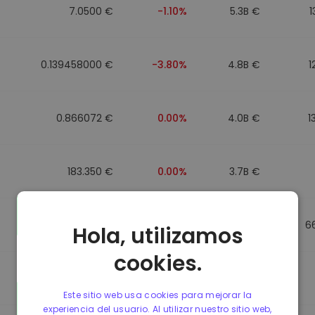
7.0500 €
-1.10%
5.3B €
1
0.139458000 €
-3.80%
4.8B €
1
0.866072 €
0.00%
4.0B €
1
183.350 €
0.00%
3.7B €
0.865650 €
0.00%
3.5B €
6
Hola, utilizamos
cookies.
0.087241000 €
-6.90%
3.4B €
Este sitio web usa cookies para mejorar la
experiencia del usuario. Al utilizar nuestro sitio web,