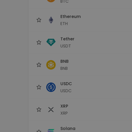
BTC
Monedero Kripto
Un monedero de cr
seguro y sencillo
Ethereum
Explorador de inv
ETH
Encuentra tu estrateg
Tether
USDT
BNB
BNB
USDC
USDC
XRP
XRP
Solana