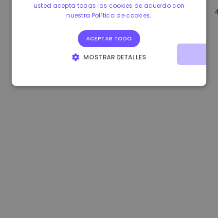
usted acepta todas las cookies de acuerdo con
0.865673 €
-0.10%
3.4B €
nuestra Política de cookies.
ACEPTAR TODO
MOSTRAR DETALLES
COOKIES ESTRICTAMENTE NECESARIAS
COOKIES DE RENDIMIENTO
COOKIES DE PREFERENCIAS
COOKIES DE FUNCIONALIDAD