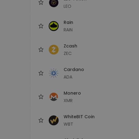
LEO
Rain
RAIN
Zcash
ZEC
Cardano
ADA
Monero
XMR
WhiteBIT Coin
WBT