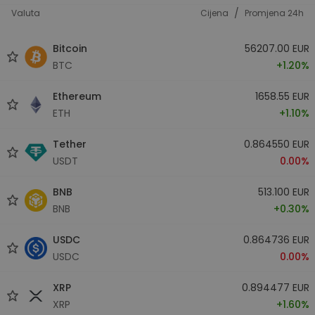
/
Valuta
Cijena
Promjena 24h
Bitcoin
56207.00 EUR
BTC
+1.20%
Ethereum
1658.55 EUR
ETH
+1.10%
Tether
0.864550 EUR
USDT
0.00%
BNB
513.100 EUR
BNB
+0.30%
USDC
0.864736 EUR
USDC
0.00%
XRP
0.894477 EUR
XRP
+1.60%