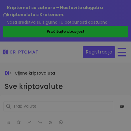
Kriptomat se zatvara – Nastavite ulagati u
kriptovalute s Krakenom.
Vaša sredstva su sigurna i u potpunosti dostupna.
Pročitajte obavijest
Registracija
Cijene kriptovaluta
Sve kriptovalute