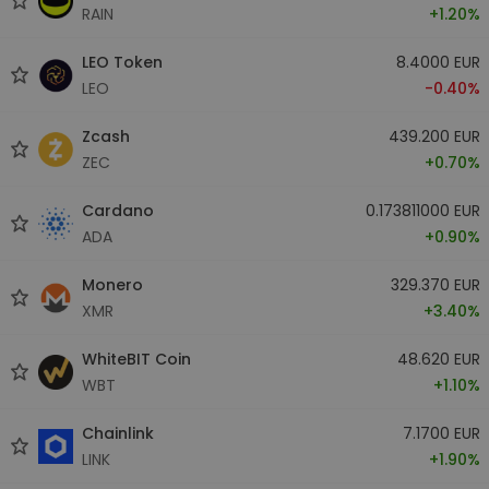
RAIN
+1.20%
LEO Token
8.4000 EUR
LEO
-0.40%
Zcash
439.200 EUR
ZEC
+0.70%
Cardano
0.173811000 EUR
ADA
+0.90%
Monero
329.370 EUR
XMR
+3.40%
WhiteBIT Coin
48.620 EUR
WBT
+1.10%
Chainlink
7.1700 EUR
LINK
+1.90%