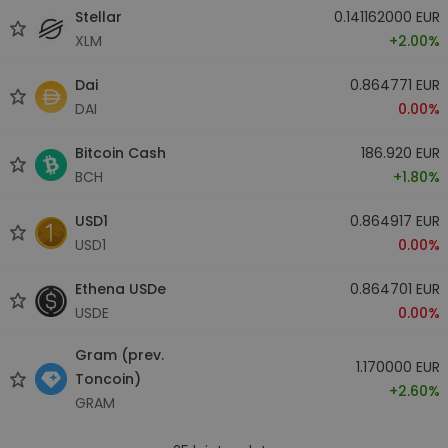
Stellar
0.141162000 EUR
XLM
+2.00%
Dai
0.864771 EUR
DAI
0.00%
Bitcoin Cash
186.920 EUR
BCH
+1.80%
USD1
0.864917 EUR
USD1
0.00%
Ethena USDe
0.864701 EUR
USDE
0.00%
Gram (prev.
1.170000 EUR
Toncoin)
+2.60%
GRAM