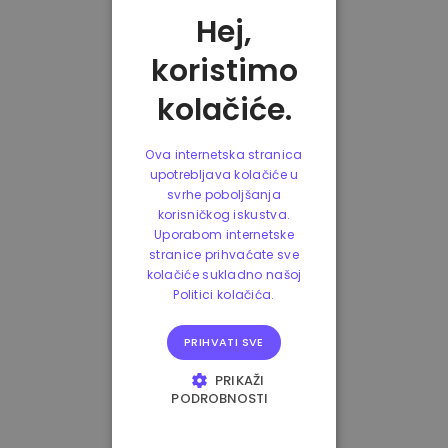
Hej,
koristimo
kolačiće.
Ova internetska stranica
upotrebljava kolačiće u
svrhe poboljšanja
korisničkog iskustva.
Uporabom internetske
stranice prihvaćate sve
kolačiće sukladno našoj
Politici kolačića.
PRIHVATI SVE
PRIKAŽI
PODROBNOSTI
NUŽNO POTREBNI
KOLAČIĆI