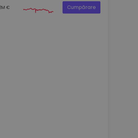
Cumpărare
.2M €