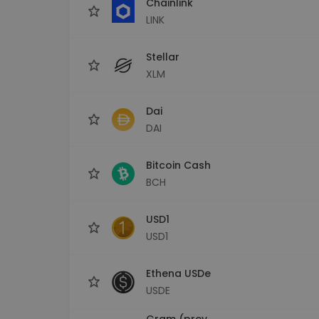
Chainlink
LINK
Stellar
XLM
Dai
DAI
Bitcoin Cash
BCH
USD1
USD1
Ethena USDe
USDE
Gram (prev.