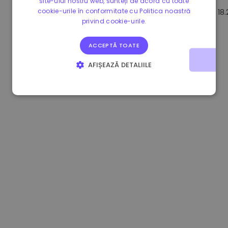
site-ului nostru web, sunteți de acord cu toate
cookie-urile în conformitate cu Politica noastră
1.170000 €
+2.60%
3.2B €
18
privind cookie-urile.
ACCEPTĂ TOATE
AFIȘEAZĂ DETALIILE
STRICT NECESARE
DE PERFORMANȚĂ
DE TARGETARE
DE FUNCŢIONALITATE