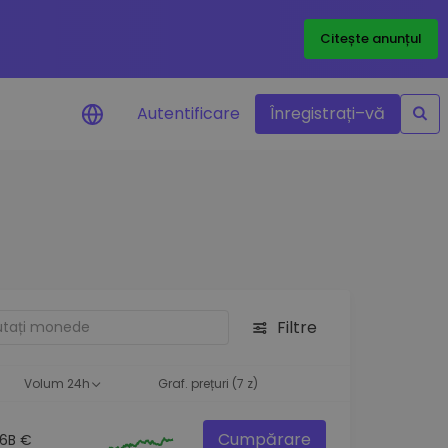
Citește anunțul
Autentificare
Înregistrați–vă
etoanele
Filtre
ță
Volum 24h
Graf. prețuri (7 z)
Cumpărare
.6B €