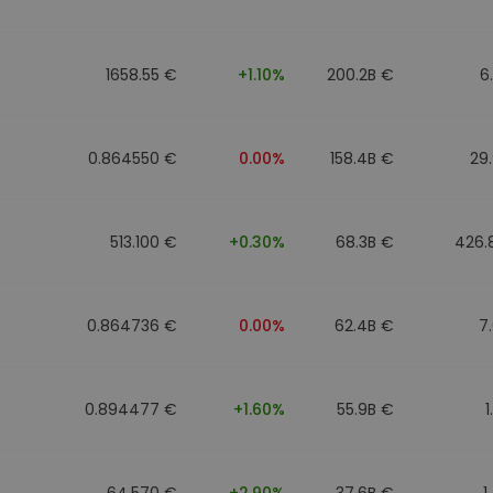
1658.55 €
+1.10%
200.2B €
6
0.864550 €
0.00%
158.4B €
29
513.100 €
+0.30%
68.3B €
426.
0.864736 €
0.00%
62.4B €
7
0.894477 €
+1.60%
55.9B €
1
64.570 €
+2.90%
37.6B €
1