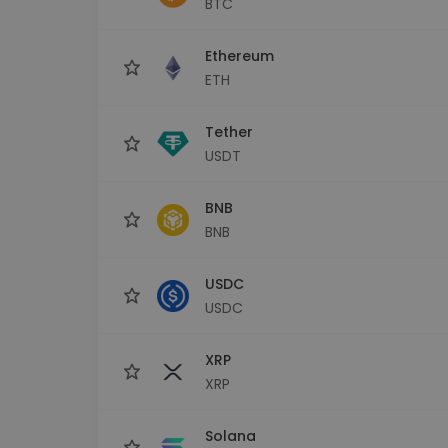
BTC
Explorator de investiții
Găsește-ți strategia cripto
Ethereum
ETH
Tether
USDT
BNB
BNB
USDC
USDC
XRP
XRP
Solana