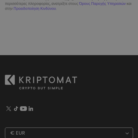
περισσότερες πληροφορίες, ανατρέξτε στους
Όρους Παροχής Υπηρεσιών
και
στην
Προειδοποίηση Κινδύνου
.
€ EUR