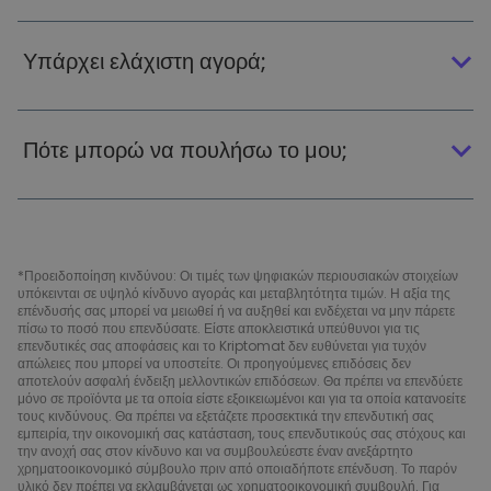
Υπάρχει ελάχιστη αγορά;
Πότε μπορώ να πουλήσω το μου;
*Προειδοποίηση κινδύνου: Οι τιμές των ψηφιακών περιουσιακών στοιχείων
υπόκεινται σε υψηλό κίνδυνο αγοράς και μεταβλητότητα τιμών. Η αξία της
επένδυσής σας μπορεί να μειωθεί ή να αυξηθεί και ενδέχεται να μην πάρετε
πίσω το ποσό που επενδύσατε. Είστε αποκλειστικά υπεύθυνοι για τις
επενδυτικές σας αποφάσεις και το Kriptomat δεν ευθύνεται για τυχόν
απώλειες που μπορεί να υποστείτε. Οι προηγούμενες επιδόσεις δεν
αποτελούν ασφαλή ένδειξη μελλοντικών επιδόσεων. Θα πρέπει να επενδύετε
μόνο σε προϊόντα με τα οποία είστε εξοικειωμένοι και για τα οποία κατανοείτε
τους κινδύνους. Θα πρέπει να εξετάζετε προσεκτικά την επενδυτική σας
εμπειρία, την οικονομική σας κατάσταση, τους επενδυτικούς σας στόχους και
την ανοχή σας στον κίνδυνο και να συμβουλεύεστε έναν ανεξάρτητο
χρηματοοικονομικό σύμβουλο πριν από οποιαδήποτε επένδυση. Το παρόν
υλικό δεν πρέπει να εκλαμβάνεται ως χρηματοοικονομική συμβουλή. Για