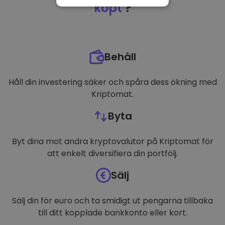
NÖDVÄNDIGT
köpt
?
PRESTANDA
INRIKTNING
Behåll
FUNKTIONER
Håll din investering säker och spåra dess ökning med
Kriptomat.
Byta
Byt dina mot andra kryptovalutor på Kriptomat för
att enkelt diversifiera din portfölj.
Sälj
Sälj din för euro och ta smidigt ut pengarna tillbaka
till ditt kopplade bankkonto eller kort.