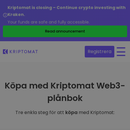
Kriptomat is closing – Continue crypto investing with
Kraken.
Your funds are safe and fully accessible.
Read announcement
Registrera
Köpa med Kriptomat Web3-
plånbok
Tre enkla steg för att
köpa
med Kriptomat: