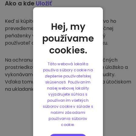
Ako a kde
Uložiť
Keď si kúpite na
Kriptomat
, bezproblémovo ho
Hej, my
prevedieme do vašej vyhradenej a bezpečnej
peňaženky v rámci našej platformy. Každý
používame
používateľ dostane individuálnu peňaženku.
cookies.
Na ochranu našich zákazníkov a ich finančných
Táto webová lokalita
prostriedkov ponúkame bezpečné offline úložisko a
používa súbory cookie na
vykonávame pravidelné bezpečnostné audity.
zlepšenie používateľskej
Vďaka tomuto prístupu je naša platforma útočiskom
skúsenosti. Používaním
na ukladanie a iných kryptomien.
našej webovej lokality
vyjadrujete súhlas s
používaním všetkých
súborov cookie v súlade s
našimi zásadami
používania súborov
cookie.