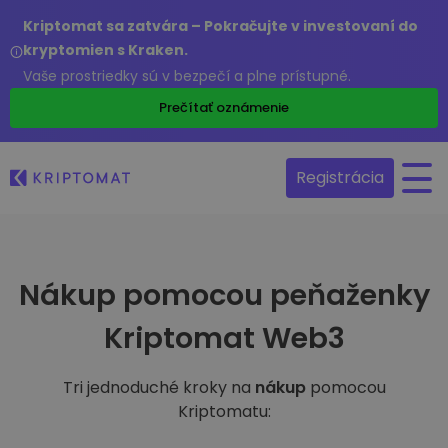
Kriptomat sa zatvára – Pokračujte v investovaní do
kryptomien s Kraken.
Vaše prostriedky sú v bezpečí a plne prístupné.
Prečítať oznámenie
Registrácia
Nákup pomocou peňaženky
Kriptomat Web3
Tri jednoduché kroky na
nákup
pomocou
Kriptomatu: