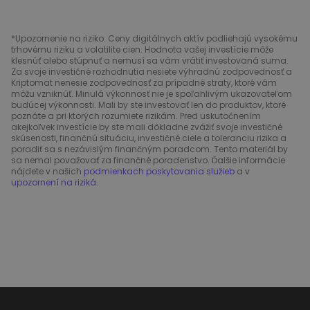
*Upozornenie na riziko: Ceny digitálnych aktív podliehajú vysokému
trhovému riziku a volatilite cien. Hodnota vašej investície môže
klesnúť alebo stúpnuť a nemusí sa vám vrátiť investovaná suma.
Za svoje investičné rozhodnutia nesiete výhradnú zodpovednosť a
Kriptomat nenesie zodpovednosť za prípadné straty, ktoré vám
môžu vzniknúť. Minulá výkonnosť nie je spoľahlivým ukazovateľom
budúcej výkonnosti. Mali by ste investovať len do produktov, ktoré
poznáte a pri ktorých rozumiete rizikám. Pred uskutočnením
akejkoľvek investície by ste mali dôkladne zvážiť svoje investičné
skúsenosti, finančnú situáciu, investičné ciele a toleranciu rizika a
poradiť sa s nezávislým finančným poradcom. Tento materiál by
sa nemal považovať za finančné poradenstvo. Ďalšie informácie
nájdete v našich
podmienkach poskytovania služieb
a v
upozornení na riziká
.