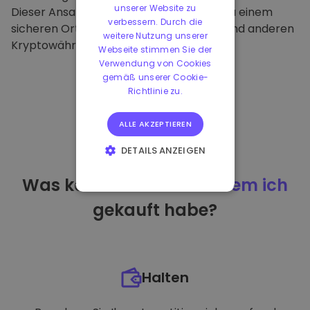
unserer Website zu
Dieser Ansatz macht unsere Plattform zu einem
verbessern. Durch die
sicheren Ort für die Aufbewahrung von und anderen
weitere Nutzung unserer
Kryptowährungen.
Webseite stimmen Sie der
Verwendung von Cookies
gemäß unserer Cookie-
Richtlinie zu.
ALLE AKZEPTIEREN
DETAILS ANZEIGEN
UNBEDINGT
Was kann ich tun
nachdem ich
ERFORDERLICH
gekauft habe?
PERFORMANCE
TARGETING
FUNKTIONALITÄT
Halten