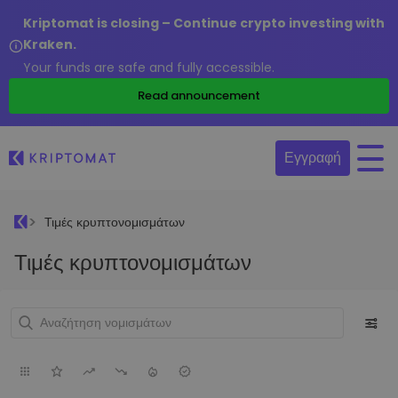
Kriptomat is closing – Continue crypto investing with
Kraken.
Your funds are safe and fully accessible.
Read announcement
Εγγραφή
Τιμές κρυπτονομισμάτων
Τιμές κρυπτονομισμάτων