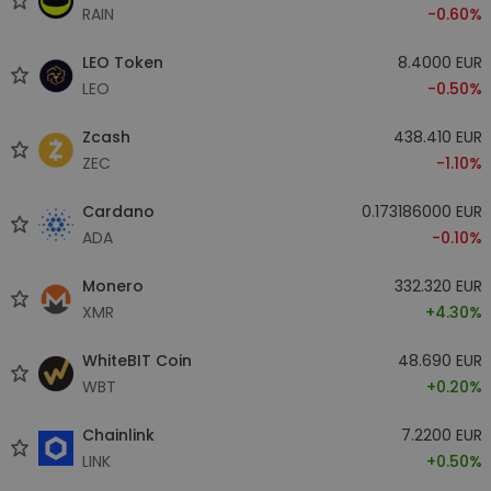
RAIN
-0.60%
LEO Token
8.4000 EUR
LEO
-0.50%
Zcash
438.410 EUR
ZEC
-1.10%
Cardano
0.173186000 EUR
ADA
-0.10%
Monero
332.320 EUR
XMR
+4.30%
WhiteBIT Coin
48.690 EUR
WBT
+0.20%
Chainlink
7.2200 EUR
LINK
+0.50%