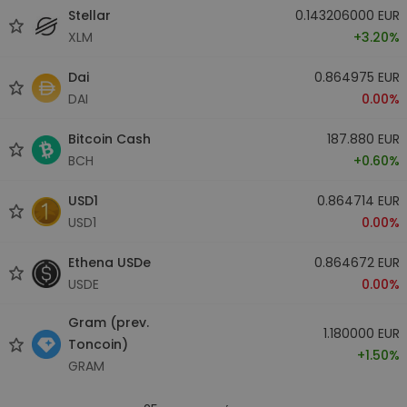
Stellar
0.143206000 EUR
XLM
+3.20%
Dai
0.864975 EUR
DAI
0.00%
Bitcoin Cash
187.880 EUR
BCH
+0.60%
USD1
0.864714 EUR
USD1
0.00%
Ethena USDe
0.864672 EUR
USDE
0.00%
Gram (prev.
1.180000 EUR
Toncoin)
+1.50%
GRAM