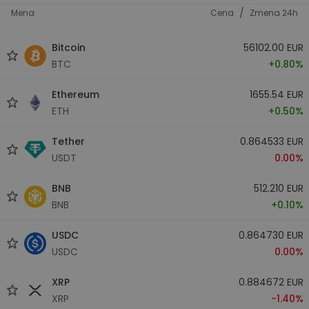
/
Mena
Cena
Zmena 24h
Bitcoin
56102.00 EUR
BTC
+0.80%
Ethereum
1655.54 EUR
ETH
+0.50%
Tether
0.864533 EUR
USDT
0.00%
BNB
512.210 EUR
BNB
+0.10%
USDC
0.864730 EUR
USDC
0.00%
XRP
0.884672 EUR
XRP
-1.40%