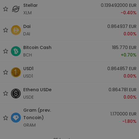
Stellar
0.139492000 EUR
XLM
-0.40%
Dai
0.864937 EUR
DAI
0.00%
Bitcoin Cash
185.770 EUR
BCH
+0.70%
USD1
0.864857 EUR
USD1
0.00%
Ethena USDe
0.864781 EUR
USDE
0.00%
Gram (prev.
1.170000 EUR
Toncoin)
-1.80%
GRAM