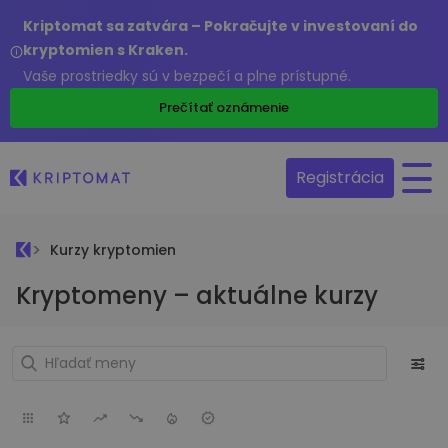
Kriptomat sa zatvára – Pokračujte v investovaní do
kryptomien s Kraken.
Vaše prostriedky sú v bezpečí a plne prístupné.
Prečítať oznámenie
Registrácia
Kurzy kryptomien
Kryptomeny – aktuálne kurzy