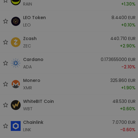
RAIN
+1.30%
LEO Token
8.4400 EUR
LEO
+0.10%
Zcash
440.710 EUR
ZEC
+2.90%
Cardano
0.173655000 EUR
ADA
-2.10%
Monero
325.860 EUR
XMR
+1.90%
WhiteBIT Coin
48.530 EUR
WBT
+0.60%
Chainlink
7.0700 EUR
LINK
-0.60%