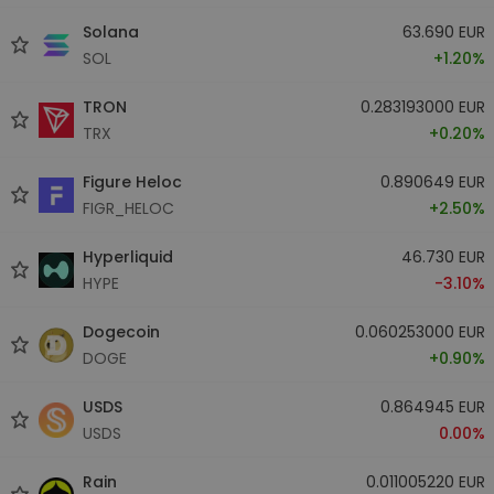
Solana
63.690 EUR
SOL
+1.20%
TRON
0.283193000 EUR
TRX
+0.20%
Figure Heloc
0.890649 EUR
FIGR_HELOC
+2.50%
Hyperliquid
46.730 EUR
HYPE
-3.10%
Dogecoin
0.060253000 EUR
DOGE
+0.90%
USDS
0.864945 EUR
USDS
0.00%
Rain
0.011005220 EUR