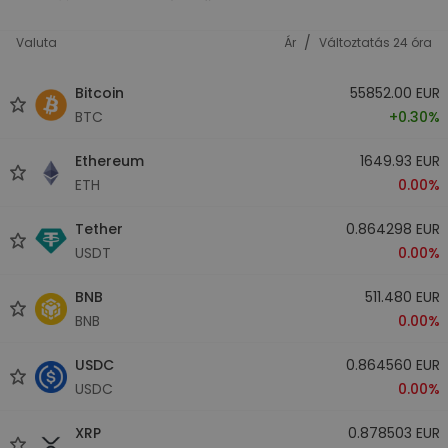
/
Valuta
Ár
Változtatás 24 óra
Bitcoin
55852.00 EUR
BTC
+0.30%
Ethereum
1649.93 EUR
ETH
0.00%
Tether
0.864298 EUR
USDT
0.00%
BNB
511.480 EUR
BNB
0.00%
USDC
0.864560 EUR
USDC
0.00%
XRP
0.878503 EUR