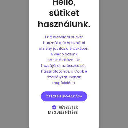
Helló,
sütiket
használunk.
Ez a weboldal sütiket
használ a felhasználói
élmény javítása érdekében.
A weboldalunk
használatával Ön
hozzájárul az összes süti
használatához, a Cookie
szabályzatunknak
megfelelően.
ÖSSZES ELFOGADÁSA
RÉSZLETEK
MEGJELENÍTÉSE
ELENGEDHETETLENÜL
SZÜKSÉGES