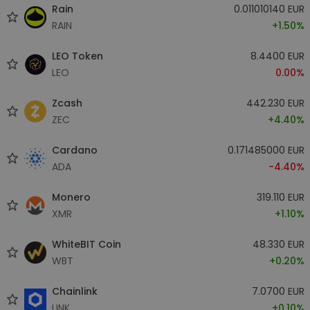
Rain
0.011010140 EUR
RAIN
+1.50%
LEO Token
8.4400 EUR
LEO
0.00%
Zcash
442.230 EUR
ZEC
+4.40%
Cardano
0.171485000 EUR
ADA
-4.40%
Monero
319.110 EUR
XMR
+1.10%
WhiteBIT Coin
48.330 EUR
WBT
+0.20%
Chainlink
7.0700 EUR
LINK
+0.10%