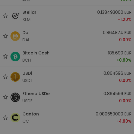
Stellar
0.138493000 EUR
XLM
-1.20%
Dai
0.864874 EUR
DAI
0.00%
Bitcoin Cash
185.690 EUR
BCH
+0.80%
USD1
0.864596 EUR
USD1
0.00%
Ethena USDe
0.864596 EUR
USDE
0.00%
Canton
0.080659000 EUR
CC
-4.80%