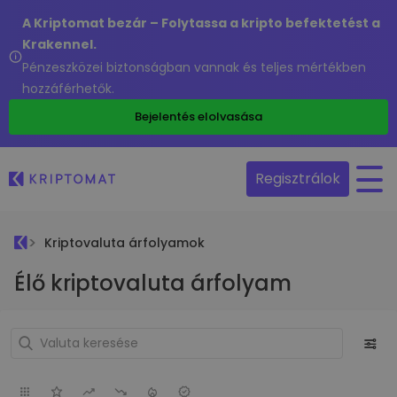
A Kriptomat bezár – Folytassa a kripto befektetést a
Krakennel.
Pénzeszközei biztonságban vannak és teljes mértékben
hozzáférhetők.
Bejelentés elolvasása
Regisztrálok
Kriptovaluta árfolyamok
Élő kriptovaluta árfolyam