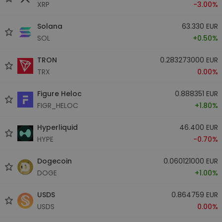
XRP
-3.00%
Solana
63.330 EUR
SOL
+0.50%
TRON
0.283273000 EUR
TRX
0.00%
Figure Heloc
0.888351 EUR
FIGR_HELOC
+1.80%
Hyperliquid
46.400 EUR
HYPE
-0.70%
Dogecoin
0.060121000 EUR
DOGE
+1.00%
USDS
0.864759 EUR
USDS
0.00%