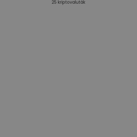
25
kriptovaluták