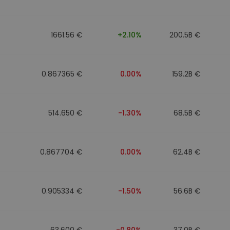
1661.56 €
+2.10%
200.5B €
0.867365 €
0.00%
159.2B €
514.650 €
-1.30%
68.5B €
0.867704 €
0.00%
62.4B €
0.905334 €
-1.50%
56.6B €
63.600 €
-0.80%
37.0B €