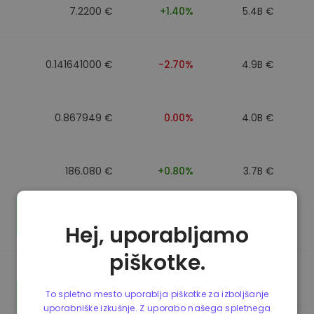
7.2200 €
+1.40%
5.4B €
0.141641000 €
-2.70%
4.9B €
0.867949 €
0.00%
4.0B €
186.080 €
+0.80%
3.7B €
0.867692 €
0.00%
3.5B €
Hej, uporabljamo
piškotke.
0.085773000 €
-5.40%
3.4B €
To spletno mesto uporablja piškotke za izboljšanje
uporabniške izkušnje. Z uporabo našega spletnega