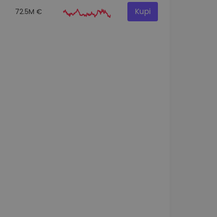
Kupi
72.5M €