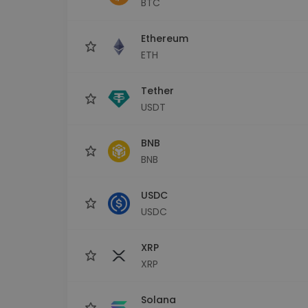
BTC
Raziskovalec naložb
Najdi svojo kripto strategijo
Ethereum
ETH
Tether
USDT
BNB
BNB
USDC
USDC
XRP
XRP
Solana