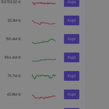
Kupi
152753.00 €
Kupi
20.3M €
Kupi
150.4M €
Kupi
564.4M €
Kupi
75.7M €
Kupi
40.8M €