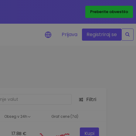
Preberite obvestilo
Prijava
Registriraj se
eni
ije o cenah vaših
ov
dstva
e priložnosti
Filtri
felja
i za optimalno
Obseg v 24h
Graf cene (7d)
Kupi
17.8B €