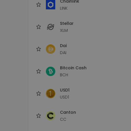
Chainlink
LINK
Stellar
XLM
Dai
DAI
Bitcoin Cash
BCH
USD1
USD1
Canton
CC