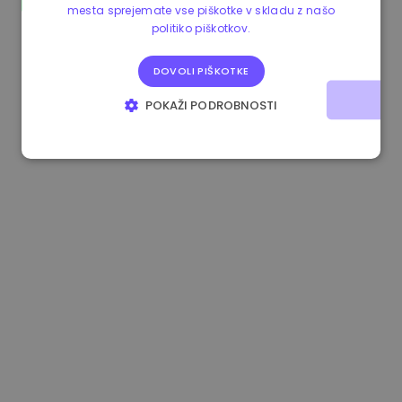
mesta sprejemate vse piškotke v skladu z našo
0.867648 €
0.00%
3.4B €
politiko piškotkov.
DOVOLI PIŠKOTKE
POKAŽI PODROBNOSTI
NUJNO POTREBNI
IZVEDBENI
CILJANJE
FUNKCIONALNOST