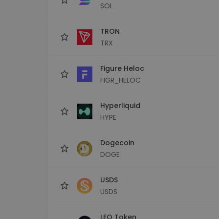
SOL
TRON
TRX
Figure Heloc
FIGR_HELOC
Hyperliquid
HYPE
Dogecoin
DOGE
USDS
USDS
LEO Token