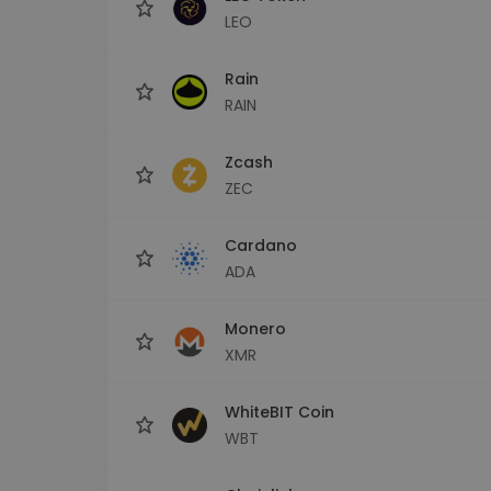
LEO
Rain
RAIN
Zcash
ZEC
Cardano
ADA
Monero
XMR
WhiteBIT Coin
WBT