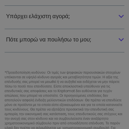
Υπάρχει ελάχιστη αγορά;
Πότε μπορώ να πουλήσω το μου;
*Προειδοποίηση κινδύνου: Οι τιμές των ψηφιακών περιουσιακών στοιχείων
υπόκεινται σε υψηλό κίνδυνο αγοράς και μεταβλητότητα τιμών. Η αξία της
επένδυσής σας μπορεί να μειωθεί ή να αυξηθεί και ενδέχεται να μην πάρετε
πίσω το ποσό που επενδύσατε. Είστε αποκλειστικά υπεύθυνοι για τις
επενδυτικές σας αποφάσεις και το Kriptomat δεν ευθύνεται για τυχόν
απώλειες που μπορεί να υποστείτε. Οι προηγούμενες επιδόσεις δεν
αποτελούν ασφαλή ένδειξη μελλοντικών επιδόσεων. Θα πρέπει να επενδύετε
μόνο σε προϊόντα με τα οποία είστε εξοικειωμένοι και για τα οποία κατανοείτε
τους κινδύνους. Θα πρέπει να εξετάζετε προσεκτικά την επενδυτική σας
εμπειρία, την οικονομική σας κατάσταση, τους επενδυτικούς σας στόχους και
την ανοχή σας στον κίνδυνο και να συμβουλεύεστε έναν ανεξάρτητο
χρηματοοικονομικό σύμβουλο πριν από οποιαδήποτε επένδυση. Το παρόν
υλικό δεν πρέπει να εκλαμβάνεται ως χρηματοοικονομική συμβουλή. Για