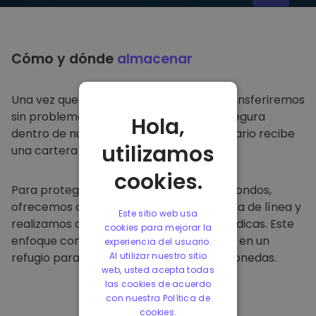
Cómo y dónde
almacenar
Una vez que compre en
Kriptomat
, lo transferiremos
sin problemas a su cartera dedicada y segura
Hola,
dentro de nuestra plataforma. Cada usuario recibe
utilizamos
una cartera individual.
cookies.
Para proteger a nuestros clientes y sus fondos,
ofrecemos almacenamiento seguro fuera de línea y
Este sitio web usa
realizamos auditorías de seguridad periódicas. Este
cookies para mejorar la
enfoque convierte a nuestra plataforma en un
experiencia del usuario.
refugio para almacenar y otras criptomonedas.
Al utilizar nuestro sitio
web, usted acepta todas
las cookies de acuerdo
con nuestra Política de
cookies.