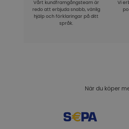
Vårt kundframgångsteam är
Vi e
redo att erbjuda snabb, vänlig
po
hjälp och förklaringar på ditt
språk.
När du köper med