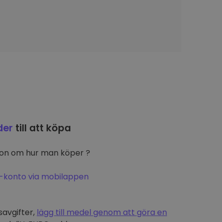
der
till att köpa
ion om hur man köper ?
-konto via mobilappen
t
savgifter,
lägg till medel genom att göra en