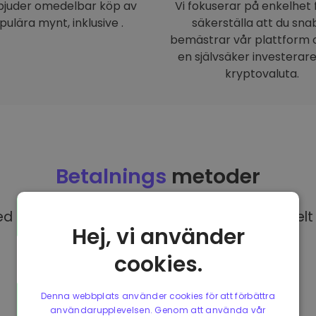
rbjuder omedelbar köp av
Vi fokuserar på enkelhet 
pulära mynt, inklusive .
säkerställa att du sna
bemästrar vår plattform o
en självsäker investerar
kryptovaluta.
Betalnings
metoder
 EUR på Kriptomat har du tillgång till olika helt 
Hej, vi använder
cookies.
Denna webbplats använder cookies för att förbättra
användarupplevelsen. Genom att använda vår