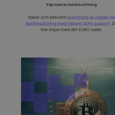
Köp med en bankinsättning
Säker och bekväm
överföring av medel via
bankinsättning med
Instant SEPA support
. 
kan köpa med ditt EURO saldo.