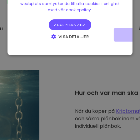
webbplats samtycker du till alla cookies i enlighet
med vår cookiepolicy.
ACCEPTERA ALLA
Du
VISA DETALJER
STRIKT NÖDVÄNDIGT
PRESTANDA
INRIKTNING
FUNKTIONER
Hur och var man ska
När du köper på
Kriptoma
och säkra plånbok inom vå
individuell plånbok.