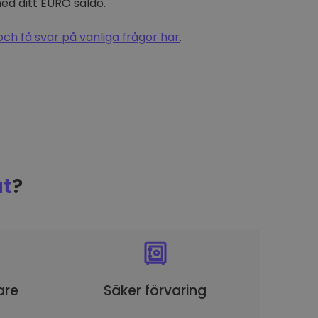
d ditt EURO saldo.
och få svar på vanliga frågor här
.
t
?
are
Säker förvaring