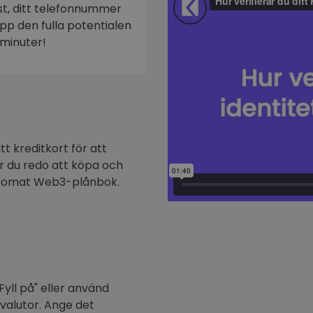
ost, ditt telefonnummer
n
 upp den fulla potentialen
minuter!
t kreditkort för att
är du redo att köpa och
ptomat Web3-plånbok.
Fyll på" eller använd
ovalutor. Ange det