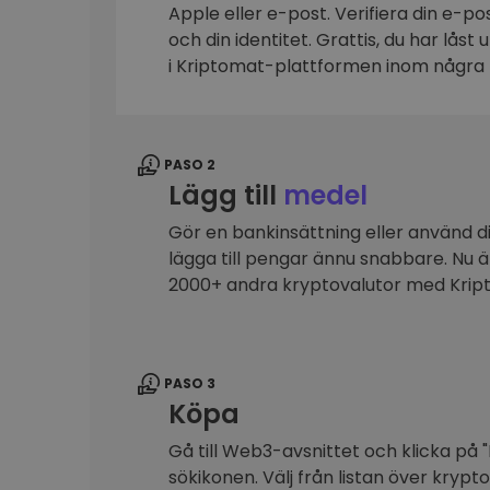
Apple eller e-post. Verifiera din e-p
Investeringsutforskare
och din identitet. Grattis, du har låst
Hitta din kryptostrategi
i Kriptomat-plattformen inom några 
PASO 2
Lägg till
medel
Gör en bankinsättning eller använd dit
lägga till pengar ännu snabbare. Nu 
2000+ andra kryptovalutor med Kri
PASO 3
Köpa
Gå till Web3-avsnittet och klicka på "
sökikonen. Välj från listan över krypt