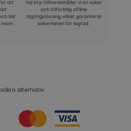
för att
Vid köp tillhandahåller vi en säker
bbt
och tillförlitlig offline
ch blir
lagringslösning, vilket garanterar
e inom
säkerheten för lagrad .
säkra alternativ: