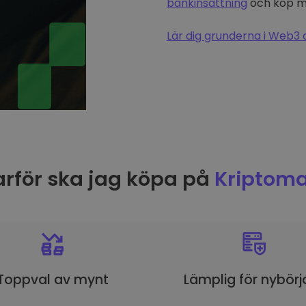
bankinsättning
och köp me
Lär dig grunderna i Web3 
rför ska jag köpa på
Kriptoma
Toppval av mynt
Lämplig för nybörj