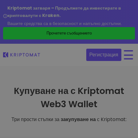
Kriptomat затваря – Продължете да инвестирате в
криптовалути с Kraken.
Вашите средства са в безопасност и напълно достъпни.
Прочетете съобщението
Регистрация
Купуване на с Kriptomat
Web3 Wallet
Три прости стъпки за
закупуване на
с Kriptomat: