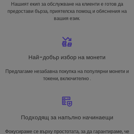
Нашият екип за обслужване на клиенти е готов да
предостави бърза, приятелска помощ и обяснения на
вашия език.
Най-добър избор на монети
Предлагаме незабавна покупка на популярни монети и
токени, включително .
Подходящ за напълно начинаещи
Фокусираме се върху простотата, за да гарантираме, че