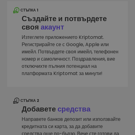
СТЪПКА 1
Създайте и потвърдете
своя
акаунт
Изтеглете приложението Kriptomat.
Регистрирайте се с Google, Apple или
имейл. Потвърдете своя имейл, телефонен
номер и самоличност. Поздравления, вие
отключихте пълния потенциал на
платформата Kriptomat за минути!
СТЪПКА 2
Добавете
средства
Направете банков депозит или използвайте
кредитната си карта, за да добавите
средства още по-бързо. Вече сте готови да