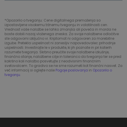
*Opozorilo o tveganju: Cene digitalnega premoženja so
izpostavljene visokemu tržnemu tveganju in volatilnosti cen.
Vrednost vaše naložbe se lahko zmanjša ali poveča in morda ne
boste dobili nazaj vloženega zneska. Za svoje naložbene odločitve
ste odgovorni izključno vi. Kriptomat ni odgovoren za morebitne
izgube. Pretekla uspešnost ni zanesljiv napovedovalec prihodnje
uspešnosti. Investirajte le v produkte, ki jih poznate in pri katerih
razumete tveganja. Skrbno preučite svoje naložbene izkušnje,
finančno stanje, naložbene cilje in toleranco do tveganja ter se pred
kakršno koli naložbo posvetujte z neodvisnim finančnim
svetovalcem. To gradivo se ne sme razumeti kot finančni nasvet. Za
več informacij si oglejte naše
Pogoje poslovanja
in
Opozorilo o
tveganju
.