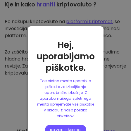
Kje in kako
hraniti
kriptovaluto ?
Po nakupu kriptovalute na
platformi Kriptomat
, se
investicija prenese v vašo varno denarnico na naši
platformi. Vsak uporabnik ima svojo denarnico.
Hej,
Za zaščito naših strank in njihovih sredstev nudimo
uporabljamo
hladno hrambo ter redno izvajamo varnostne
piškotke.
revizije. Zato je naša platforma varna za shranjevanje
kriptovalute in ostalih kripto naložb.
To spletno mesto uporablja
piškotke za izboljšanje
uporabniške izkušnje. Z
uporabo našega spletnega
mesta sprejemate vse piškotke
v skladu z našo politiko
piškotkov.
DOVOLI PIŠKOTKE