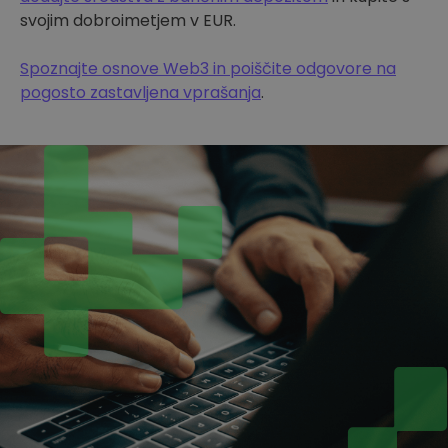
svojim dobroimetjem v EUR.
Spoznajte osnove Web3 in poiščite odgovore na
pogosto zastavljena vprašanja
.