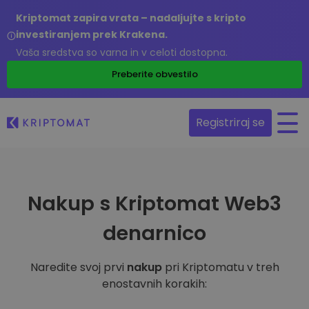
Kriptomat zapira vrata – nadaljujte s kripto
investiranjem prek Krakena.
Vaša sredstva so varna in v celoti dostopna.
Preberite obvestilo
Registriraj se
Nakup s Kriptomat Web3
denarnico
Naredite svoj prvi
nakup
pri Kriptomatu v treh
enostavnih korakih: